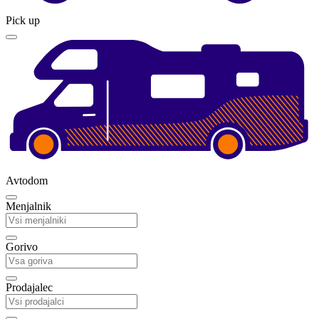
Pick up
Avtodom
Menjalnik
Gorivo
Prodajalec