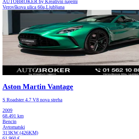
AUTOBROKER by Kreativni najemi
Verovškova ulica 60a,Ljubljana
Aston Martin Vantage
S Roadster 4.7 V8 nova streha
2009
68.491 km
Bencin
Avtomatski
313KW (426KM)
61.960 €