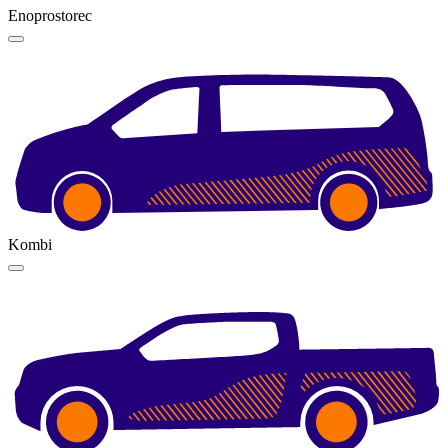
Enoprostorec
Kombi