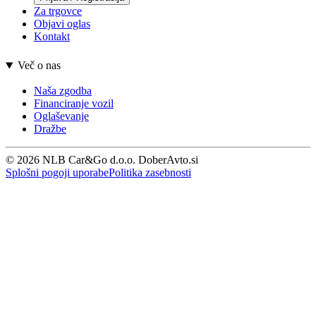
Za trgovce
Objavi oglas
Kontakt
Več o nas
Naša zgodba
Financiranje vozil
Oglaševanje
Dražbe
© 2026 NLB Car&Go d.o.o. DoberAvto.si
Splošni pogoji uporabe
Politika zasebnosti