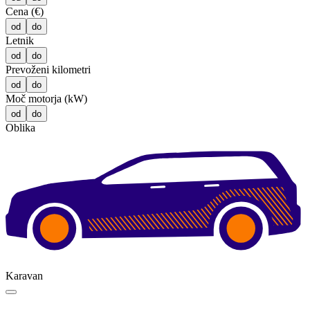
Cena (€)
od
do
Letnik
od
do
Prevoženi kilometri
od
do
Moč motorja (kW)
od
do
Oblika
Karavan