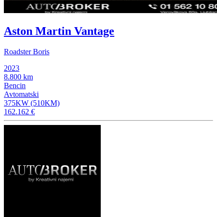
Aston Martin Vantage
Roadster Boris
2023
8.800 km
Bencin
Avtomatski
375KW (510KM)
162.162 €