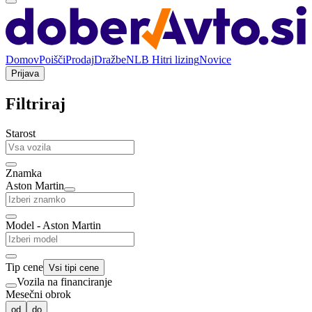
Domov
Poišči
Prodaj
Dražbe
NLB Hitri lizing
Novice
Prijava
Filtriraj
Starost
Znamka
Aston Martin
Model - Aston Martin
Tip cene
Vsi tipi cene
Vozila na financiranje
Mesečni obrok
od
do