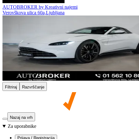
AUTOBROKER by Kreativni najemi
Verovškova ulica 60a,Ljubljana
Filtriraj
Razvrščanje
Nazaj na vrh
Za uporabnike
Prijava / Registracija