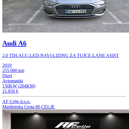
Audi A6
2.0 TDI-ACC-LED-NAVI-LIZING ZA TUJCE-LANE ASIST
2019
255.000 km
Dizel
Avtomatski
150KW (204KM)
21.850 €
AF Celje d.o.o.
Mariborska Cesta 80,CELJE