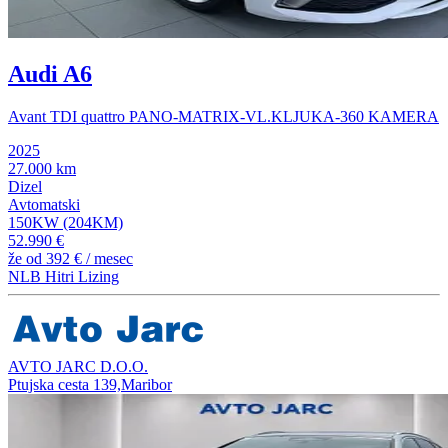
Audi A6
Avant TDI quattro PANO-MATRIX-VL.KLJUKA-360 KAMERA
2025
27.000 km
Dizel
Avtomatski
150KW (204KM)
52.990 €
že od
392 €
/ mesec
NLB Hitri Lizing
AVTO JARC D.O.O.
Ptujska cesta 139,Maribor