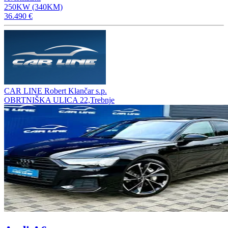
250KW (340KM)
36.490 €
CAR LINE Robert Klančar s.p.
OBRTNIŠKA ULICA 22,Trebnje