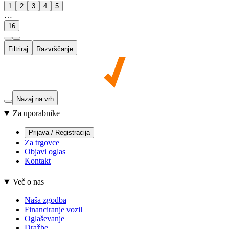
1
2
3
4
5
…
16
Filtriraj
Razvrščanje
Nazaj na vrh
Za uporabnike
Prijava / Registracija
Za trgovce
Objavi oglas
Kontakt
Več o nas
Naša zgodba
Financiranje vozil
Oglaševanje
Dražbe