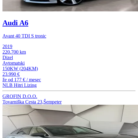
Audi A6
Avant 40 TDI S tronic
2019
220.700 km
Dizel
Avtomatski
150KW (204KM)
23.990 €
že od
177 €
/ mesec
NLB Hitri Lizing
GROFIN D.O.O.
Tovarniška Cesta 23,Šempeter