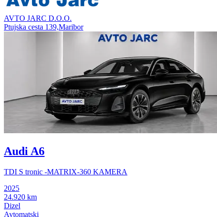
AVTO JARC D.O.O.
Ptujska cesta 139,Maribor
Audi A6
TDI S tronic -MATRIX-360 KAMERA
2025
24.920 km
Dizel
Avtomatski