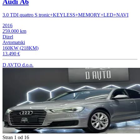
Audi A6
3.0 TDI quattro S tronic+KEYLESS+MEMORY+LED+NAVI
2016
259.000 km
Dizel
Avtomatski
160KW (218KM)
13.490 €
D AVTO d.o.o.
Stran 1 od 16