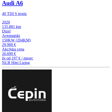
Audi A6
40 TDI S tronic
2020
135.881 km
Dizel
Avtomatski
150KW (204KM)
29.900 €
Akcijska cena
26.690 €
že od
197 €
/ mesec
NLB Hitri Lizing