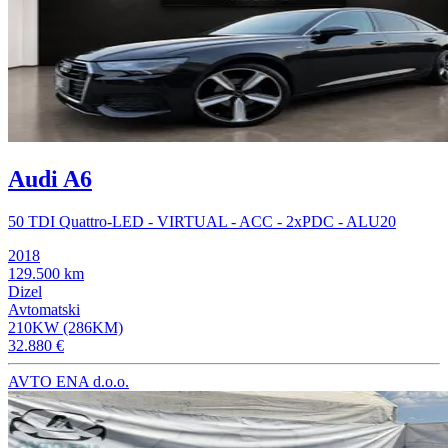
Audi A6
50 TDI Quattro-LED - VIRTUAL - ACC - 2xPDC - ALU20
2018
129.500 km
Dizel
Avtomatski
210KW (286KM)
32.880 €
AVTO ENA d.o.o.