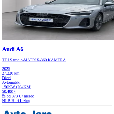
Audi A6
TDI S tronic-MATRIX-360 KAMERA
2025
27.220 km
Dizel
Avtomatski
150KW (204KM)
50.490 €
že od
373 €
/ mesec
NLB Hitri Lizing