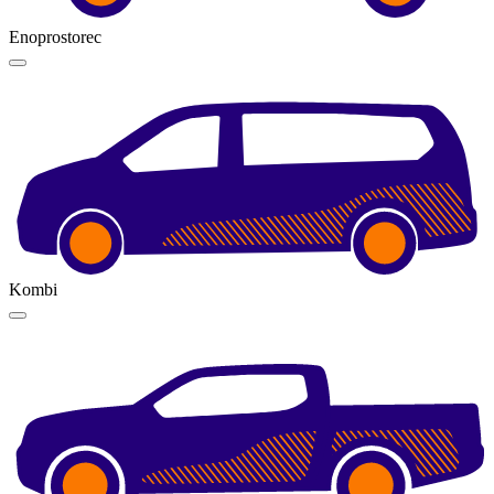
Enoprostorec
Kombi