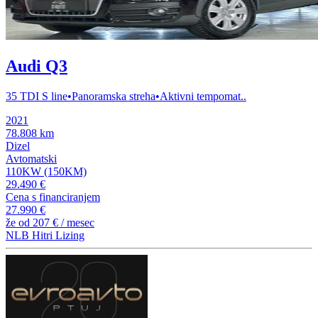
Audi Q3
35 TDI S line•Panoramska streha•Aktivni tempomat..
2021
78.808 km
Dizel
Avtomatski
110KW (150KM)
29.490 €
Cena s financiranjem
27.990 €
že od
207 €
/ mesec
NLB Hitri Lizing