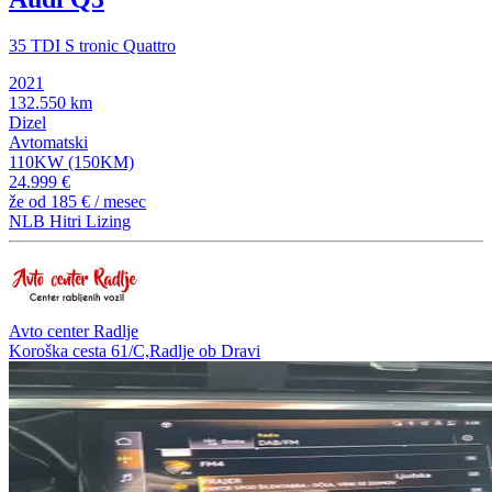
35 TDI S tronic Quattro
2021
132.550 km
Dizel
Avtomatski
110KW (150KM)
24.999 €
že od
185 €
/ mesec
NLB Hitri Lizing
Avto center Radlje
Koroška cesta 61/C,Radlje ob Dravi