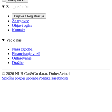
Za uporabnike
Prijava / Registracija
Za trgovce
Objavi oglas
Kontakt
Več o nas
Naša zgodba
Financiranje vozil
Oglaševanje
Dražbe
© 2026 NLB Car&Go d.o.o. DoberAvto.si
Splošni pogoji uporabe
Politika zasebnosti