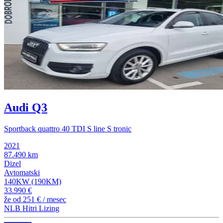
Audi Q3
Sportback quattro 40 TDI S line S tronic
2021
87.490 km
Dizel
Avtomatski
140KW (190KM)
33.990 €
že od
251 €
/ mesec
NLB Hitri Lizing