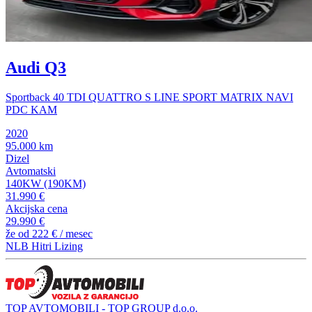
Audi Q3
Sportback 40 TDI QUATTRO S LINE SPORT MATRIX NAVI
PDC KAM
2020
95.000 km
Dizel
Avtomatski
140KW (190KM)
31.990 €
Akcijska cena
29.990 €
že od
222 €
/ mesec
NLB Hitri Lizing
TOP AVTOMOBILI - TOP GROUP d.o.o.