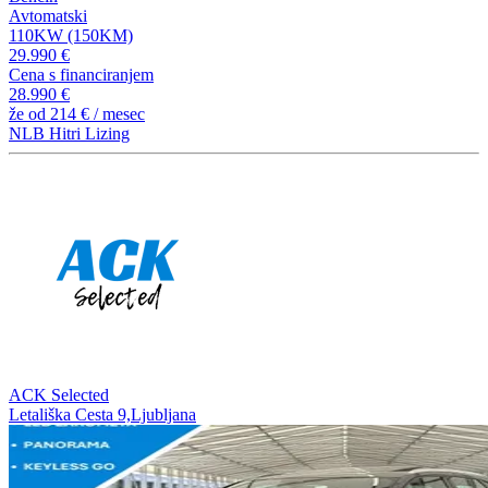
Avtomatski
110KW (150KM)
29.990 €
Cena s financiranjem
28.990 €
že od
214 €
/ mesec
NLB Hitri Lizing
ACK Selected
Letališka Cesta 9,Ljubljana