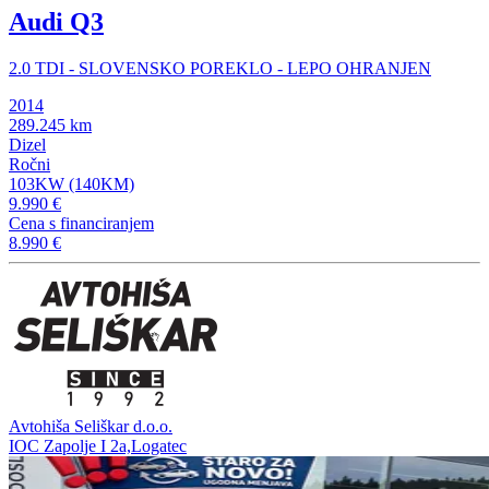
Audi Q3
2.0 TDI - SLOVENSKO POREKLO - LEPO OHRANJEN
2014
289.245 km
Dizel
Ročni
103KW (140KM)
9.990 €
Cena s financiranjem
8.990 €
Avtohiša Seliškar d.o.o.
IOC Zapolje I 2a,Logatec