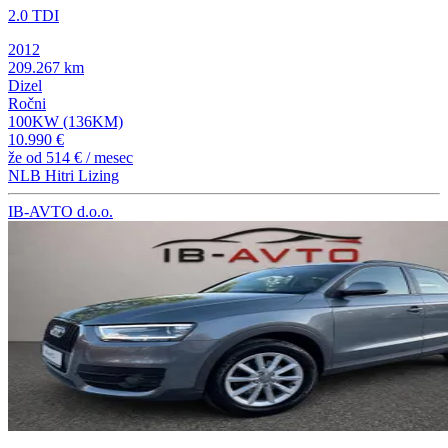
2.0 TDI
2012
209.267 km
Dizel
Ročni
100KW (136KM)
10.990 €
že od
514 €
/ mesec
NLB Hitri Lizing
IB-AVTO d.o.o.