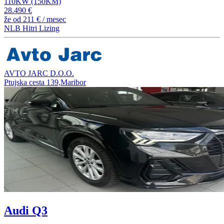
110KW (150KM)
28.490 €
že od
211 €
/ mesec
NLB Hitri Lizing
AVTO JARC D.O.O.
Ptujska cesta 139,Maribor
Audi Q3