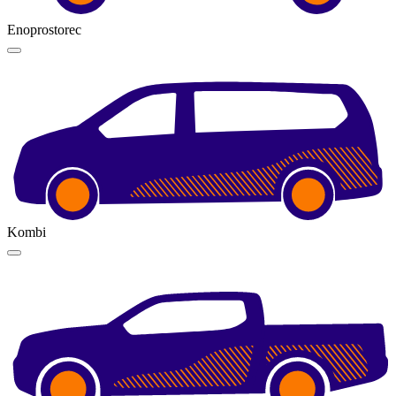
Enoprostorec
Kombi