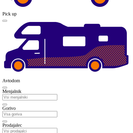
Pick up
Avtodom
Menjalnik
Gorivo
Prodajalec