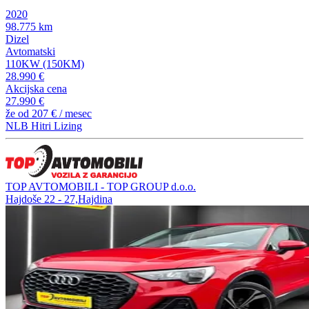
2020
98.775 km
Dizel
Avtomatski
110KW (150KM)
28.990 €
Akcijska cena
27.990 €
že od
207 €
/ mesec
NLB Hitri Lizing
TOP AVTOMOBILI - TOP GROUP d.o.o.
Hajdoše 22 - 27,Hajdina