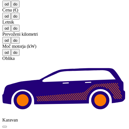
od
do
Cena (€)
od
do
Letnik
od
do
Prevoženi kilometri
od
do
Moč motorja (kW)
od
do
Oblika
Karavan