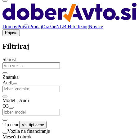
Domov
Poišči
Prodaj
Dražbe
NLB Hitri lizing
Novice
Prijava
Filtriraj
Starost
Znamka
Audi
Model - Audi
Q3
Tip cene
Vsi tipi cene
Vozila na financiranje
Mesečni obrok