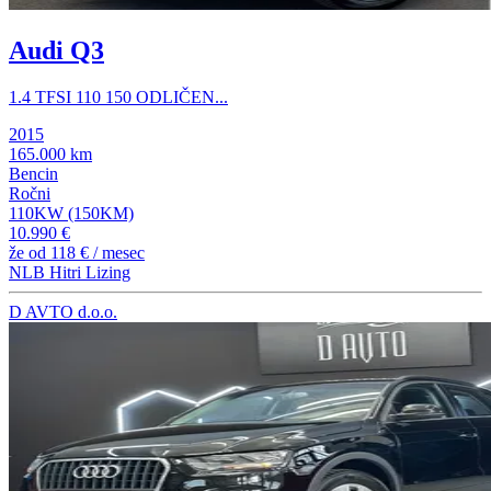
Audi Q3
1.4 TFSI 110 150 ODLIČEN...
2015
165.000 km
Bencin
Ročni
110KW (150KM)
10.990 €
že od
118 €
/ mesec
NLB Hitri Lizing
D AVTO d.o.o.