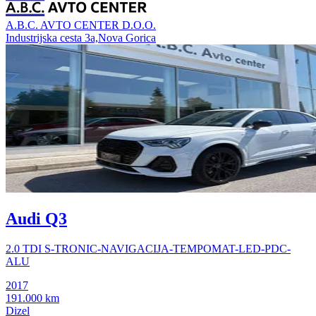
A.B.C. AVTO CENTER D.O.O.
Industrijska cesta 3a,Nova Gorica
Audi Q3
2.0 TDI S-TRONIC-NAVIGACIJA-TEMPOMAT-LED-PDC-
ALU
2017
191.000 km
Dizel