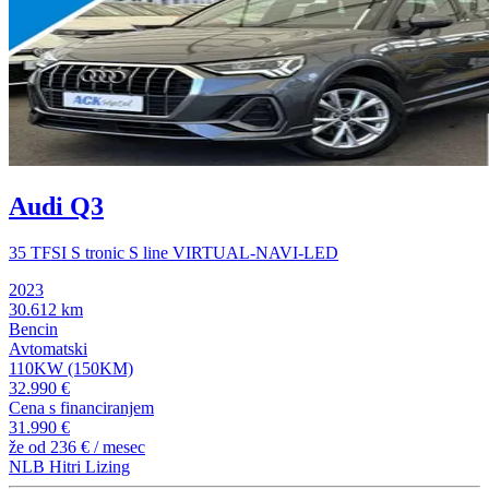
Audi Q3
35 TFSI S tronic S line VIRTUAL-NAVI-LED
2023
30.612 km
Bencin
Avtomatski
110KW (150KM)
32.990 €
Cena s financiranjem
31.990 €
že od
236 €
/ mesec
NLB Hitri Lizing