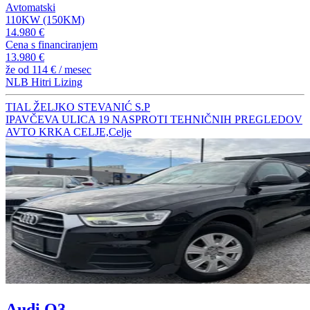
Avtomatski
110KW (150KM)
14.980 €
Cena s financiranjem
13.980 €
že od
114 €
/ mesec
NLB Hitri Lizing
TIAL ŽELJKO STEVANIĆ S.P
IPAVČEVA ULICA 19 NASPROTI TEHNIČNIH PREGLEDOV
AVTO KRKA CELJE,Celje
Audi Q3