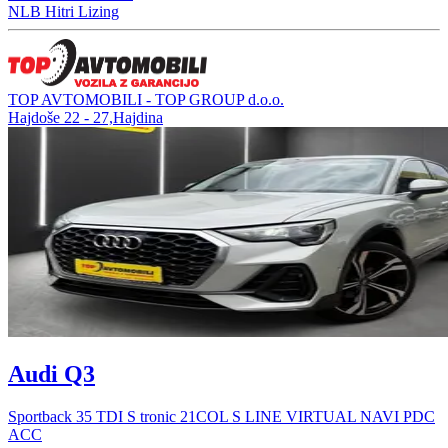
NLB Hitri Lizing
TOP AVTOMOBILI - TOP GROUP d.o.o.
Hajdoše 22 - 27,Hajdina
Audi Q3
Sportback 35 TDI S tronic 21COL S LINE VIRTUAL NAVI PDC
ACC