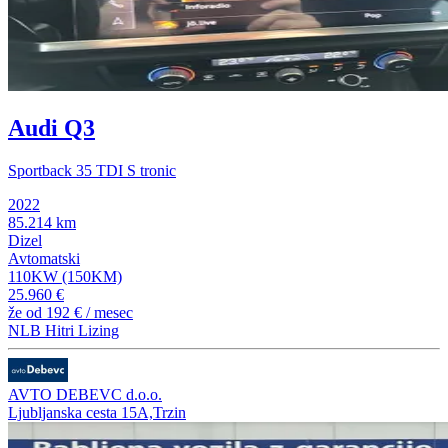
Audi Q3
Sportback 35 TDI S tronic
2022
85.214 km
Dizel
Avtomatski
110KW (150KM)
25.960 €
že od
192 €
/ mesec
NLB Hitri Lizing
AVTO DEBEVC d.o.o.
Ljubljanska cesta 15A,Trzin