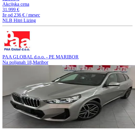
Akcijska cena
31.999 €
že od
236 €
/ mesec
NLB Hitri Lizing
PAA GLOBAL d.o.o. - PE MARIBOR
Na poljanah 18,Maribor