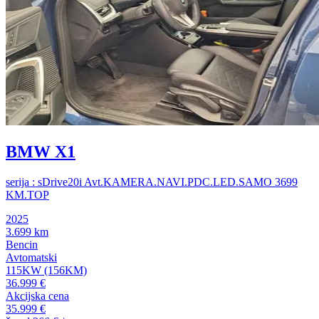
BMW X1
serija : sDrive20i Avt.KAMERA.NAVI.PDC.LED.SAMO 3699
KM.TOP
2025
3.699 km
Bencin
Avtomatski
115KW (156KM)
36.999 €
Akcijska cena
35.999 €