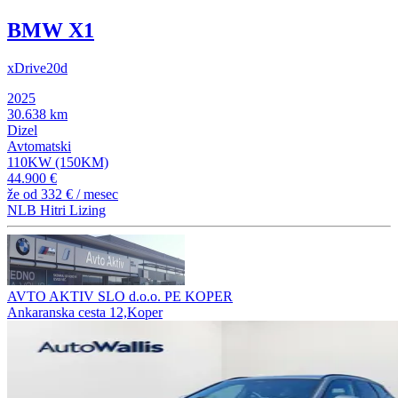
BMW X1
xDrive20d
2025
30.638 km
Dizel
Avtomatski
110KW (150KM)
44.900 €
že od
332 €
/ mesec
NLB Hitri Lizing
AVTO AKTIV SLO d.o.o. PE KOPER
Ankaranska cesta 12,Koper