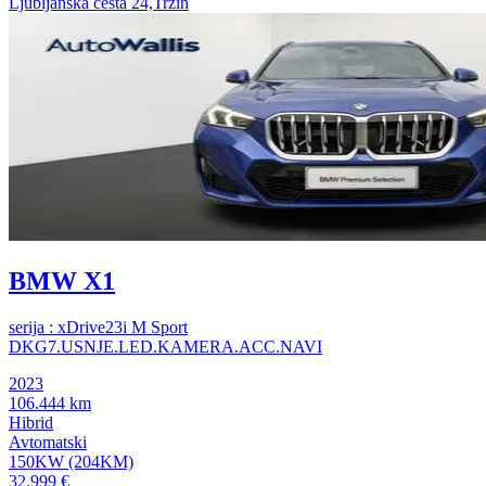
Ljubljanska cesta 24,Trzin
BMW X1
serija : xDrive23i M Sport
DKG7.USNJE.LED.KAMERA.ACC.NAVI
2023
106.444 km
Hibrid
Avtomatski
150KW (204KM)
32.999 €