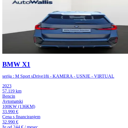
BMW X1
serija : M Sport sDrive18i - KAMERA - USNJE - VIRTUAL
2023
57.119 km
Bencin
Avtomatski
100KW (136KM)
33.990 €
Cena s financiranjem
32.990 €
že od
244 €
/ mesec