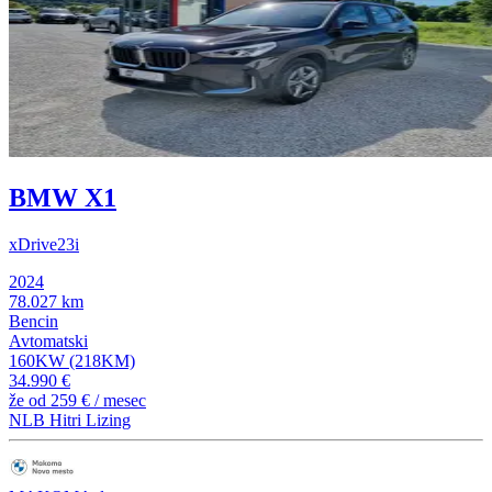
BMW X1
xDrive23i
2024
78.027 km
Bencin
Avtomatski
160KW (218KM)
34.990 €
že od
259 €
/ mesec
NLB Hitri Lizing