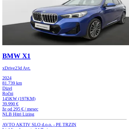
BMW X1
xDrive23d Avt.
2024
81.739 km
Dizel
Ročni
145KW (197KM)
39.990 €
že od
295 €
/ mesec
NLB Hitri Lizing
AVTO AKTIV SLO d.o.o. - PE TRZIN