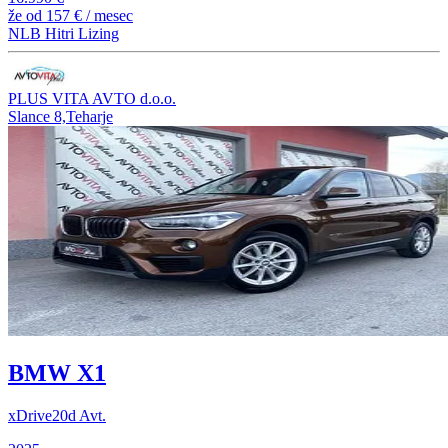
že od
157 €
/ mesec
NLB Hitri Lizing
PLUS VITA AVTO d.o.o.
Slance 8,Teharje
BMW X1
xDrive20d Avt.