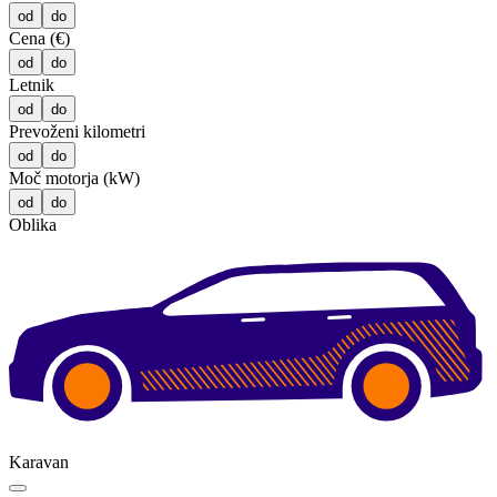
od
do
Cena (€)
od
do
Letnik
od
do
Prevoženi kilometri
od
do
Moč motorja (kW)
od
do
Oblika
Karavan