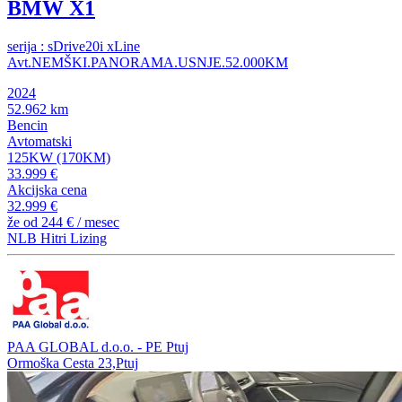
BMW X1
serija : sDrive20i xLine
Avt.NEMŠKI.PANORAMA.USNJE.52.000KM
2024
52.962 km
Bencin
Avtomatski
125KW (170KM)
33.999 €
Akcijska cena
32.999 €
že od
244 €
/ mesec
NLB Hitri Lizing
PAA GLOBAL d.o.o. - PE Ptuj
Ormoška Cesta 23,Ptuj