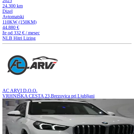
2025
24.300 km
Dizel
Avtomatski
110KW (150KM)
44.880 €
že od
332 €
/ mesec
NLB Hitri Lizing
AC ARVI D.O.O.
VRHNIŠKA CESTA 23,Brezovica pri Ljubljani