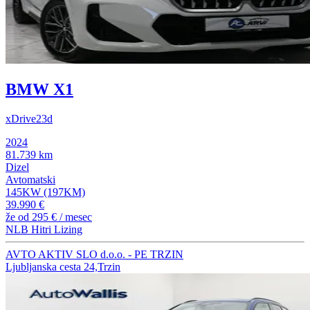
BMW X1
xDrive23d
2024
81.739 km
Dizel
Avtomatski
145KW (197KM)
39.990 €
že od
295 €
/ mesec
NLB Hitri Lizing
AVTO AKTIV SLO d.o.o. - PE TRZIN
Ljubljanska cesta 24,Trzin