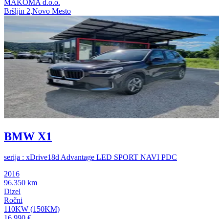
MAKOMA d.o.o.
Bršljin 2,Novo Mesto
BMW X1
serija : xDrive18d Advantage LED SPORT NAVI PDC
2016
96.350 km
Dizel
Ročni
110KW (150KM)
16.990 €