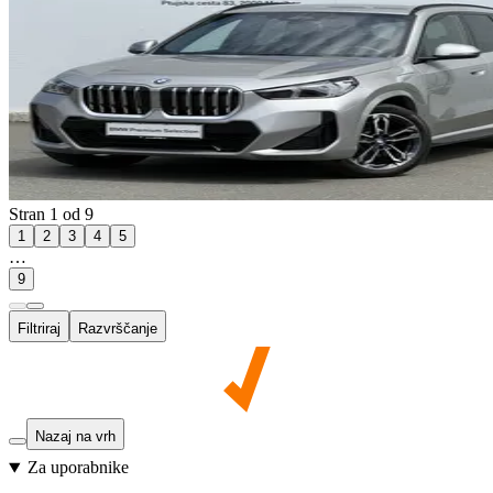
Stran 1 od 9
1
2
3
4
5
…
9
Filtriraj
Razvrščanje
Nazaj na vrh
Za uporabnike