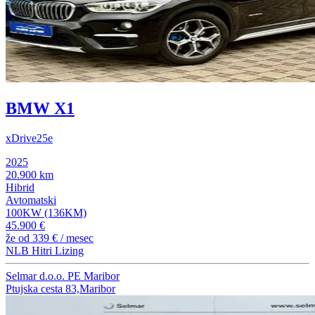
BMW X1
xDrive25e
2025
20.900 km
Hibrid
Avtomatski
100KW (136KM)
45.900 €
že od
339 €
/ mesec
NLB Hitri Lizing
Selmar d.o.o. PE Maribor
Ptujska cesta 83,Maribor