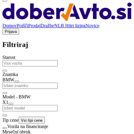
Domov
Poišči
Prodaj
Dražbe
NLB Hitri lizing
Novice
Prijava
Filtriraj
Starost
Znamka
BMW
Model - BMW
X1
Tip cene
Vsi tipi cene
Vozila na financiranje
Mesečni obrok