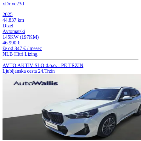
xDrive23d
2025
44.837 km
Dizel
Avtomatski
145KW (197KM)
46.990 €
že od
347 €
/ mesec
NLB Hitri Lizing
AVTO AKTIV SLO d.o.o. - PE TRZIN
Ljubljanska cesta 24,Trzin