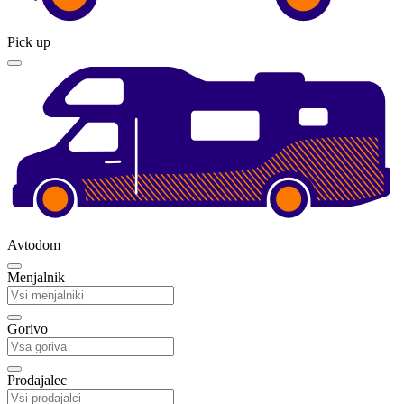
Pick up
Avtodom
Menjalnik
Gorivo
Prodajalec