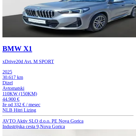
BMW X1
xDrive20d Avt. M SPORT
2025
30.617 km
Dizel
Avtomatski
110KW (150KM)
44.900 €
že od
332 €
/ mesec
NLB Hitri Lizing
AVTO Aktiv SLO d.o.o. PE Nova Gorica
Industrijska cesta 9,Nova Gorica