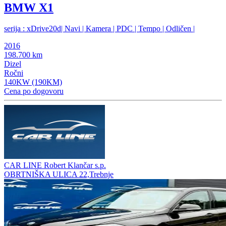
BMW X1
serija : xDrive20d| Navi | Kamera | PDC | Tempo | Odličen |
2016
198.700 km
Dizel
Ročni
140KW (190KM)
Cena po dogovoru
CAR LINE Robert Klančar s.p.
OBRTNIŠKA ULICA 22,Trebnje