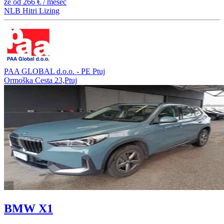
že od
266 €
/ mesec
NLB Hitri Lizing
PAA GLOBAL d.o.o. - PE Ptuj
Ormoška Cesta 23,Ptuj
BMW X1