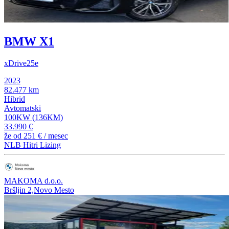
BMW X1
xDrive25e
2023
82.477 km
Hibrid
Avtomatski
100KW (136KM)
33.990 €
že od
251 €
/ mesec
NLB Hitri Lizing
MAKOMA d.o.o.
Bršljin 2,Novo Mesto