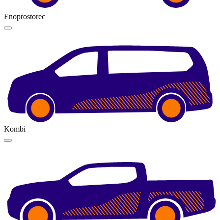
Enoprostorec
Kombi