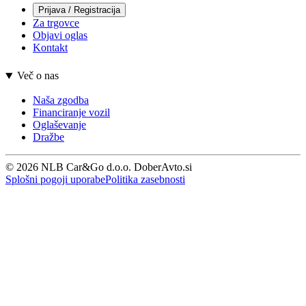
Prijava / Registracija
Za trgovce
Objavi oglas
Kontakt
Več o nas
Naša zgodba
Financiranje vozil
Oglaševanje
Dražbe
© 2026 NLB Car&Go d.o.o. DoberAvto.si
Splošni pogoji uporabe
Politika zasebnosti