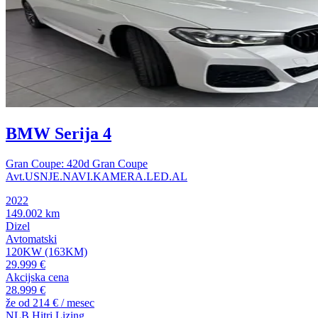
BMW Serija 4
Gran Coupe: 420d Gran Coupe
Avt.USNJE.NAVI.KAMERA.LED.AL
2022
149.002 km
Dizel
Avtomatski
120KW (163KM)
29.999 €
Akcijska cena
28.999 €
že od
214 €
/ mesec
NLB Hitri Lizing