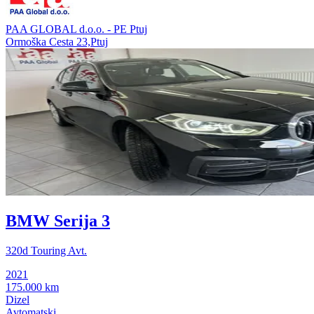
PAA GLOBAL d.o.o. - PE Ptuj
Ormoška Cesta 23,Ptuj
BMW Serija 3
320d Touring Avt.
2021
175.000 km
Dizel
Avtomatski