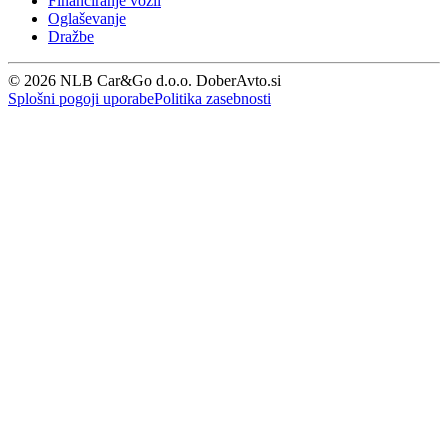
Financiranje vozil
Oglaševanje
Dražbe
© 2026 NLB Car&Go d.o.o. DoberAvto.si
Splošni pogoji uporabe
Politika zasebnosti