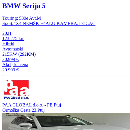
BMW Serija 5
Touring: 530e Avt.M
Sport.4X4.NEMŠKI+4ALU.KAMERA.LED.AC
2021
123.275 km
Hibrid
Avtomatski
215KW (292KM)
30.999 €
Akcijska cena
29.999 €
PAA GLOBAL d.o.o. - PE Ptuj
Ormoška Cesta 23,Ptuj