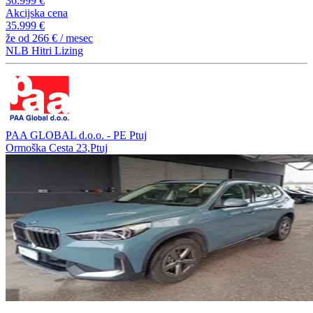
36.999 €
Akcijska cena
35.999 €
že od
266 €
/ mesec
NLB Hitri Lizing
PAA GLOBAL d.o.o. - PE Ptuj
Ormoška Cesta 23,Ptuj