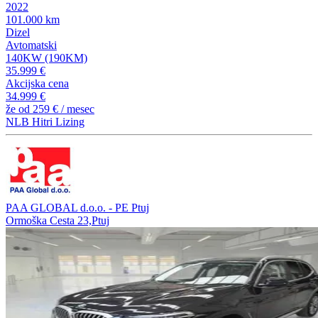
2022
101.000 km
Dizel
Avtomatski
140KW (190KM)
35.999 €
Akcijska cena
34.999 €
že od
259 €
/ mesec
NLB Hitri Lizing
PAA GLOBAL d.o.o. - PE Ptuj
Ormoška Cesta 23,Ptuj