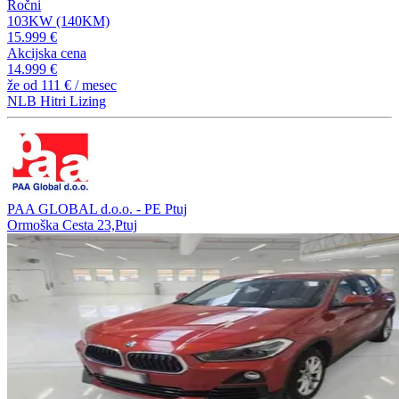
Ročni
103KW (140KM)
15.999 €
Akcijska cena
14.999 €
že od
111 €
/ mesec
NLB Hitri Lizing
PAA GLOBAL d.o.o. - PE Ptuj
Ormoška Cesta 23,Ptuj