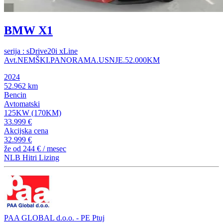
BMW X1
serija : sDrive20i xLine
Avt.NEMŠKI.PANORAMA.USNJE.52.000KM
2024
52.962 km
Bencin
Avtomatski
125KW (170KM)
33.999 €
Akcijska cena
32.999 €
že od
244 €
/ mesec
NLB Hitri Lizing
PAA GLOBAL d.o.o. - PE Ptuj