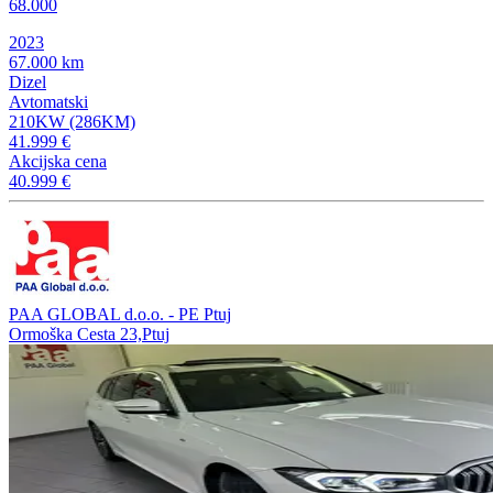
68.000
2023
67.000 km
Dizel
Avtomatski
210KW (286KM)
41.999 €
Akcijska cena
40.999 €
PAA GLOBAL d.o.o. - PE Ptuj
Ormoška Cesta 23,Ptuj