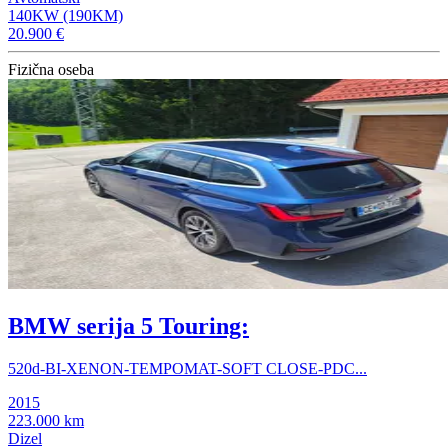
140KW (190KM)
20.900 €
Fizična oseba
BMW serija 5 Touring:
520d-BI-XENON-TEMPOMAT-SOFT CLOSE-PDC...
2015
223.000 km
Dizel