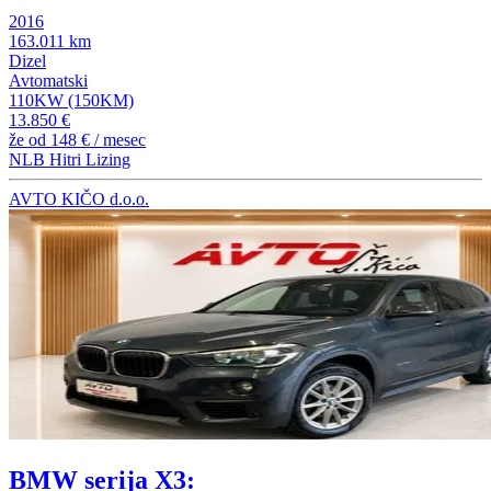
2016
163.011 km
Dizel
Avtomatski
110KW (150KM)
13.850 €
že od
148 €
/ mesec
NLB Hitri Lizing
AVTO KIČO d.o.o.
BMW serija X3: