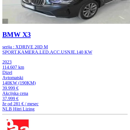
BMW X3
serija : XDRIVE 20D M
SPORT.KAMERA.LED.ACC.USNJE.140 KW
2023
114.607 km
Dizel
Avtomatski
140KW (190KM)
39.999 €
Akcijska cena
37.999 €
že od
281 €
/ mesec
NLB Hitri Lizing