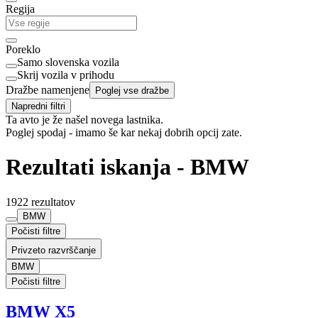
Regija
Poreklo
Samo slovenska vozila
Skrij vozila v prihodu
Dražbe namenjene
Poglej vse dražbe
Napredni filtri
Ta avto je že našel novega lastnika.
Poglej spodaj - imamo še kar nekaj dobrih opcij zate.
Rezultati iskanja - BMW
1922 rezultatov
BMW
Počisti filtre
Privzeto razvrščanje
BMW
Počisti filtre
BMW X5