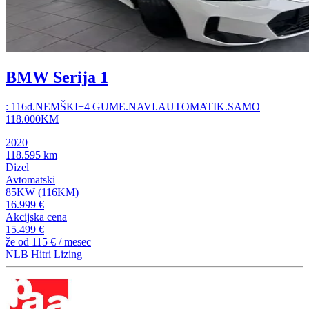
BMW Serija 1
: 116d.NEMŠKI+4 GUME.NAVI.AUTOMATIK.SAMO
118.000KM
2020
118.595 km
Dizel
Avtomatski
85KW (116KM)
16.999 €
Akcijska cena
15.499 €
že od
115 €
/ mesec
NLB Hitri Lizing