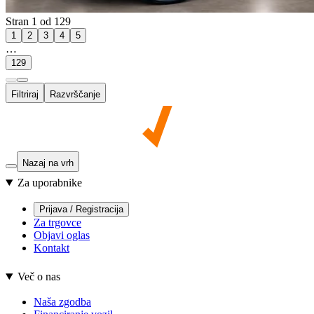
Stran 1 od 129
1
2
3
4
5
…
129
Filtriraj
Razvrščanje
Nazaj na vrh
Za uporabnike
Prijava / Registracija
Za trgovce
Objavi oglas
Kontakt
Več o nas
Naša zgodba