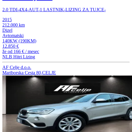
2.0 TDI-4X4-AUT-1 LASTNIK-LIZING ZA TUJCE-
2015
212.000 km
Dizel
Avtomatski
140KW (190KM)
12.850 €
že od
166 €
/ mesec
NLB Hitri Lizing
AF Celje d.o.o.
Mariborska Cesta 80,CELJE