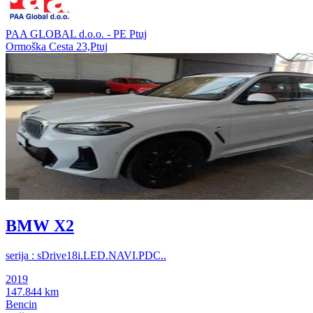
PAA GLOBAL d.o.o. - PE Ptuj
Ormoška Cesta 23,Ptuj
BMW X2
serija : sDrive18i.LED.NAVI.PDC..
2019
147.844 km
Bencin