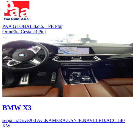
PAA GLOBAL d.o.o. - PE Ptuj
Ormoška Cesta 23,Ptuj
BMW X3
serija : xDrive20d Avt.KAMERA.USNJE.NAVI.LED.ACC.140
KW