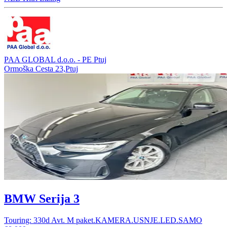
PAA GLOBAL d.o.o. - PE Ptuj
Ormoška Cesta 23,Ptuj
BMW Serija 3
Touring: 330d Avt. M paket.KAMERA.USNJE.LED.SAMO