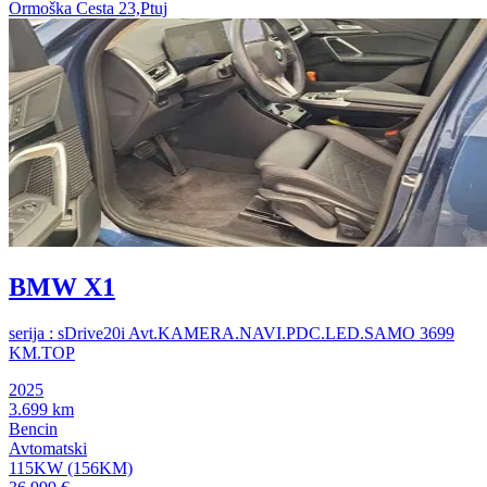
Ormoška Cesta 23,Ptuj
BMW X1
serija : sDrive20i Avt.KAMERA.NAVI.PDC.LED.SAMO 3699
KM.TOP
2025
3.699 km
Bencin
Avtomatski
115KW (156KM)