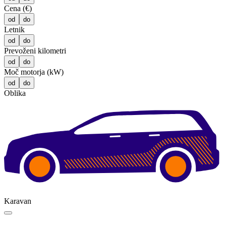
Cena (€)
od
do
Letnik
od
do
Prevoženi kilometri
od
do
Moč motorja (kW)
od
do
Oblika
Karavan