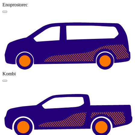
Enoprostorec
Kombi