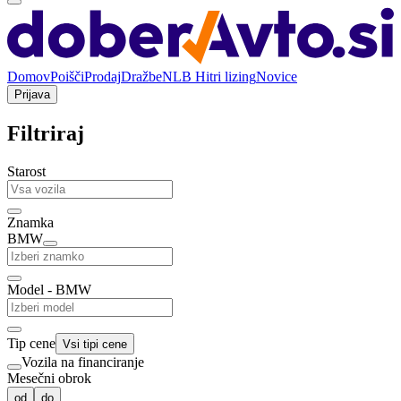
Domov
Poišči
Prodaj
Dražbe
NLB Hitri lizing
Novice
Prijava
Filtriraj
Starost
Znamka
BMW
Model - BMW
Tip cene
Vsi tipi cene
Vozila na financiranje
Mesečni obrok
od
do