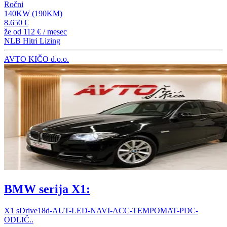
Ročni
140KW (190KM)
8.650 €
že od
112 €
/ mesec
NLB Hitri Lizing
AVTO KIČO d.o.o.
BMW serija X1:
X1 sDrive18d-AUT-LED-NAVI-ACC-TEMPOMAT-PDC-
ODLIČ..