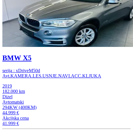
BMW X5
serija : xDriveM50d
Avt.KAMERA.LES.USNJE.NAVI.ACC.KLJUKA
2019
182.000 km
Dizel
Avtomatski
294KW (400KM)
44.999 €
Akcijska cena
41.999 €