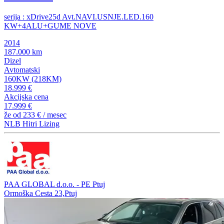
serija : xDrive25d Avt.NAVI.USNJE.LED.160
KW+4ALU+GUME NOVE
2014
187.000 km
Dizel
Avtomatski
160KW (218KM)
18.999 €
Akcijska cena
17.999 €
že od
233 €
/ mesec
NLB Hitri Lizing
PAA GLOBAL d.o.o. - PE Ptuj
Ormoška Cesta 23,Ptuj