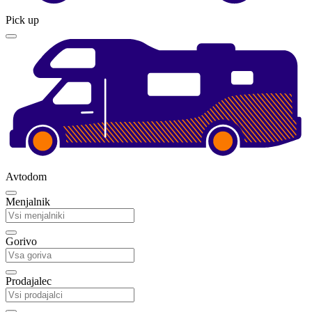
Pick up
Avtodom
Menjalnik
Gorivo
Prodajalec