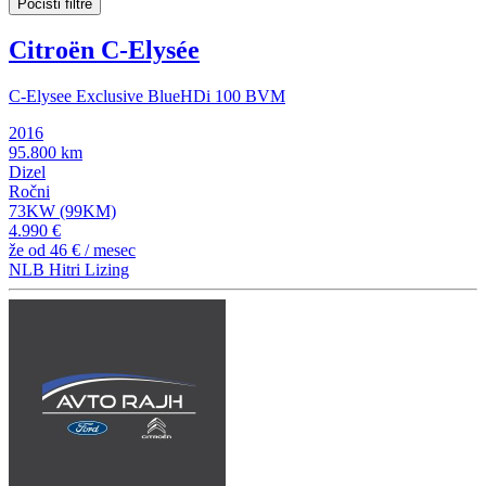
Počisti filtre
Citroën C-Elysée
C-Elysee Exclusive BlueHDi 100 BVM
2016
95.800 km
Dizel
Ročni
73KW (99KM)
4.990 €
že od
46 €
/ mesec
NLB Hitri Lizing