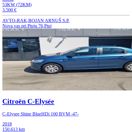
53KW (72KM)
3.500 €
AVTO-RAK,BOJAN ARNUŠ S.P.
Nova vas pri Ptuju 76,Ptuj
Citroën C-Elysée
C-Elysee Shine BlueHDi 100 BVM -47-
2018
150.613 km