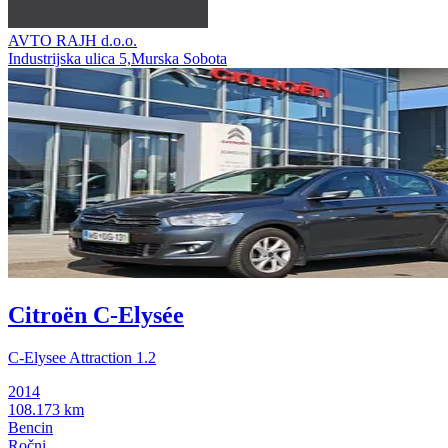
AVTO RAJH d.o.o.
Industrijska ulica 5,Murska Sobota
Citroën C-Elysée
C-Elysee Attraction 1.2
2014
108.173 km
Bencin
Ročni