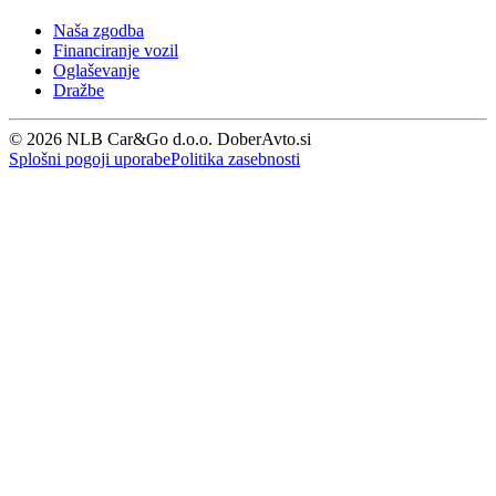
Naša zgodba
Financiranje vozil
Oglaševanje
Dražbe
© 2026 NLB Car&Go d.o.o. DoberAvto.si
Splošni pogoji uporabe
Politika zasebnosti