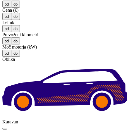
od
do
Cena (€)
od
do
Letnik
od
do
Prevoženi kilometri
od
do
Moč motorja (kW)
od
do
Oblika
Karavan