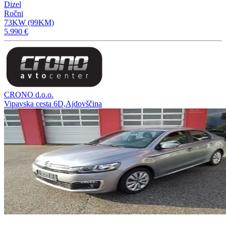
Dizel
Ročni
73KW (99KM)
5.990 €
CRONO d.o.o.
Vipavska cesta 6D,Ajdovščina