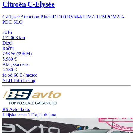
Citroën C-Elysée
C-Elysee Attraction BlueHDi 100 BVM-KLIMA TEMPOMAT-
PDC-SLO
2016
175.663 km
Dizel
Ročni
73KW (99KM)
5.980 €
Akcijska cena
5.580 €
že od
60 €
/ mesec
NLB Hitri Lizing
BS Avto d.o.o.
Litijska cesta 171a,Ljubljana