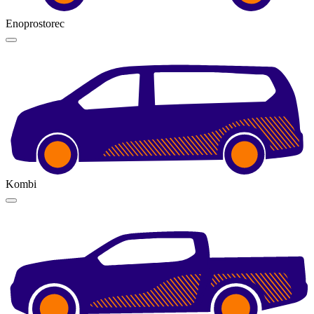
Enoprostorec
Kombi