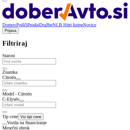
Domov
Poišči
Prodaj
Dražbe
NLB Hitri lizing
Novice
Prijava
Filtriraj
Starost
Znamka
Citroën
Model - Citroën
C-Elysée
Tip cene
Vsi tipi cene
Vozila na financiranje
Mesečni obrok