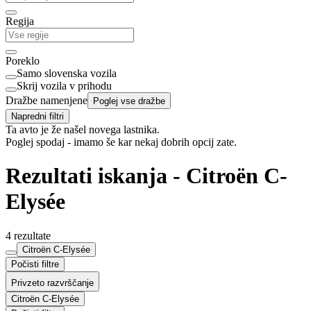
Regija
Poreklo
Samo slovenska vozila
Skrij vozila v prihodu
Dražbe namenjene
Poglej vse dražbe
Napredni filtri
Ta avto je že našel novega lastnika.
Poglej spodaj - imamo še kar nekaj dobrih opcij zate.
Rezultati iskanja - Citroën C-
Elysée
4 rezultate
Citroën C-Elysée
Počisti filtre
Privzeto razvrščanje
Citroën C-Elysée