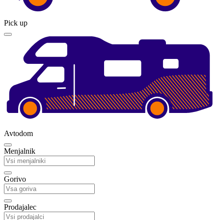
Pick up
Avtodom
Menjalnik
Gorivo
Prodajalec