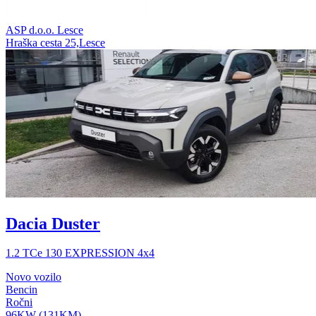
ASP d.o.o. Lesce
Hraška cesta 25,Lesce
Dacia Duster
1.2 TCe 130 EXPRESSION 4x4
Novo vozilo
Bencin
Ročni
96KW (131KM)