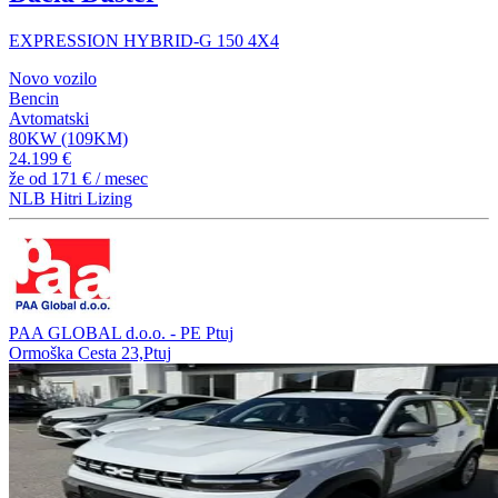
EXPRESSION HYBRID-G 150 4X4
Novo vozilo
Bencin
Avtomatski
80KW (109KM)
24.199 €
že od
171 €
/ mesec
NLB Hitri Lizing
PAA GLOBAL d.o.o. - PE Ptuj
Ormoška Cesta 23,Ptuj