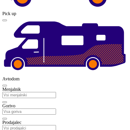
Pick up
Avtodom
Menjalnik
Gorivo
Prodajalec