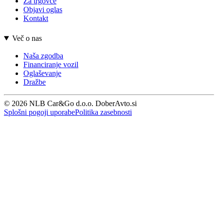
Za trgovce
Objavi oglas
Kontakt
Več o nas
Naša zgodba
Financiranje vozil
Oglaševanje
Dražbe
© 2026 NLB Car&Go d.o.o. DoberAvto.si
Splošni pogoji uporabe
Politika zasebnosti