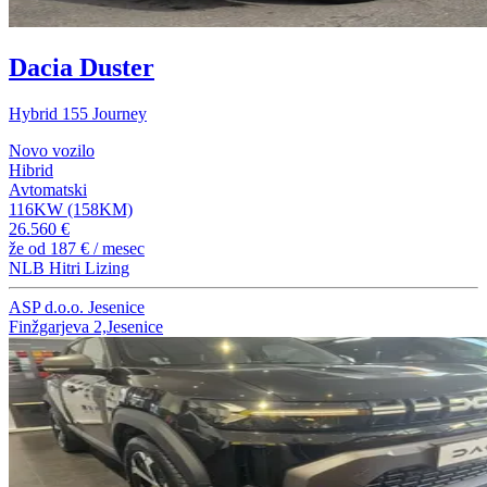
Dacia Duster
Hybrid 155 Journey
Novo vozilo
Hibrid
Avtomatski
116KW (158KM)
26.560 €
že od
187 €
/ mesec
NLB Hitri Lizing
ASP d.o.o. Jesenice
Finžgarjeva 2,Jesenice