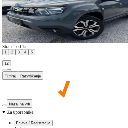
Stran 1 od 12
1
2
3
4
5
…
12
Filtriraj
Razvrščanje
Nazaj na vrh
Za uporabnike
Prijava / Registracija