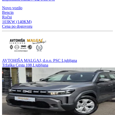
Novo vozilo
Bencin
Ročni
103KW (140KM)
Cena po dogovoru
AVTOHIŠA MALGAJ, d.o.o. PSC Ljubljana
Tržaška Cesta 108,Ljubljana