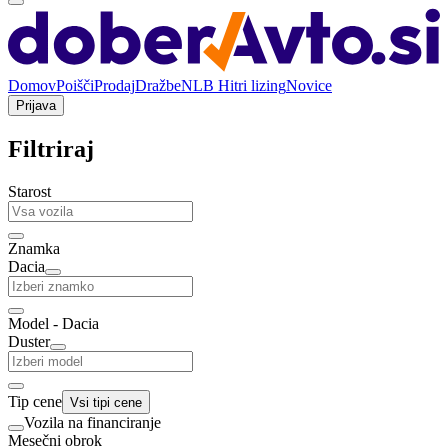
Domov
Poišči
Prodaj
Dražbe
NLB Hitri lizing
Novice
Prijava
Filtriraj
Starost
Znamka
Dacia
Model - Dacia
Duster
Tip cene
Vsi tipi cene
Vozila na financiranje
Mesečni obrok