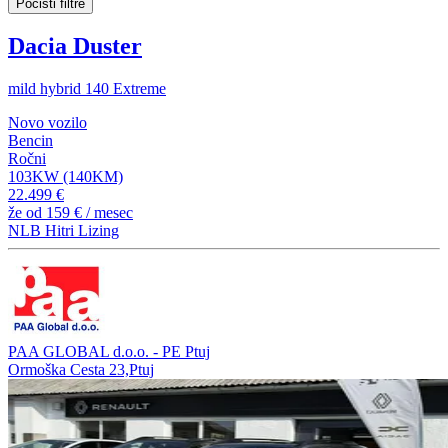
Počisti filtre
Dacia Duster
mild hybrid 140 Extreme
Novo vozilo
Bencin
Ročni
103KW (140KM)
22.499 €
že od
159 €
/ mesec
NLB Hitri Lizing
PAA GLOBAL d.o.o. - PE Ptuj
Ormoška Cesta 23,Ptuj