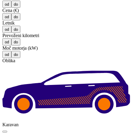
od
do
Cena (€)
od
do
Letnik
od
do
Prevoženi kilometri
od
do
Moč motorja (kW)
od
do
Oblika
Karavan