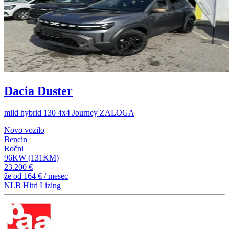
Dacia Duster
mild hybrid 130 4x4 Journey ZALOGA
Novo vozilo
Bencin
Ročni
96KW (131KM)
23.200 €
že od
164 €
/ mesec
NLB Hitri Lizing