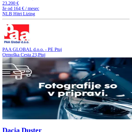
23.200 €
že od
164 €
/ mesec
NLB Hitri Lizing
PAA GLOBAL d.o.o. - PE Ptuj
Ormoška Cesta 23,Ptuj
Dacia Duster