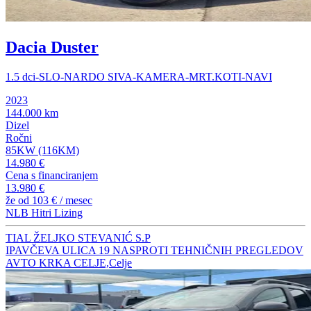
Dacia Duster
1.5 dci-SLO-NARDO SIVA-KAMERA-MRT.KOTI-NAVI
2023
144.000 km
Dizel
Ročni
85KW (116KM)
14.980 €
Cena s financiranjem
13.980 €
že od
103 €
/ mesec
NLB Hitri Lizing
TIAL ŽELJKO STEVANIĆ S.P
IPAVČEVA ULICA 19 NASPROTI TEHNIČNIH PREGLEDOV
AVTO KRKA CELJE,Celje