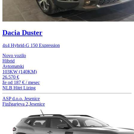
Dacia Duster
4x4 Hybrid-G 150 Expression
Novo vozilo
Hibrid
Avtomatski
103KW (140KM)
26.570 €
že od
187 €
/ mesec
NLB Hitri Lizing
ASP d.o.o. Jesenice
Finžgarjeva 2,Jesenice