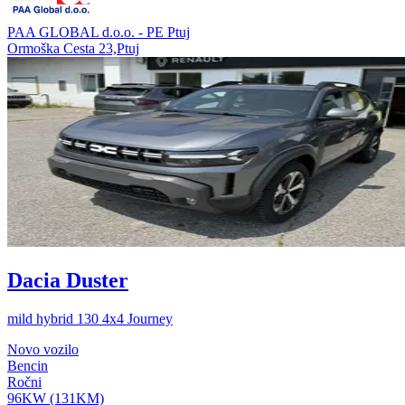
PAA GLOBAL d.o.o. - PE Ptuj
Ormoška Cesta 23,Ptuj
Dacia Duster
mild hybrid 130 4x4 Journey
Novo vozilo
Bencin
Ročni
96KW (131KM)