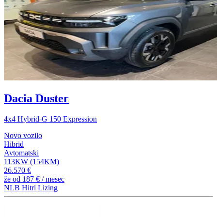
Dacia Duster
4x4 Hybrid-G 150 Expression
Novo vozilo
Hibrid
Avtomatski
113KW (154KM)
26.570 €
že od
187 €
/ mesec
NLB Hitri Lizing