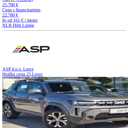
25.780 €
Cena s financiranjem
22.780 €
že od
161 €
/ mesec
NLB Hitri Lizing
ASP d.o.o. Lesce
Hraška cesta 25,Lesce