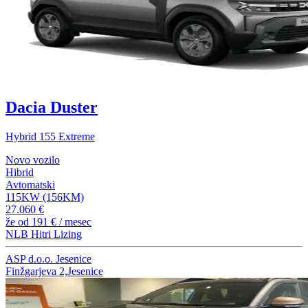
Dacia Duster
Hybrid 155 Extreme
Novo vozilo
Hibrid
Avtomatski
115KW (156KM)
27.060 €
že od
191 €
/ mesec
NLB Hitri Lizing
ASP d.o.o. Jesenice
Finžgarjeva 2,Jesenice