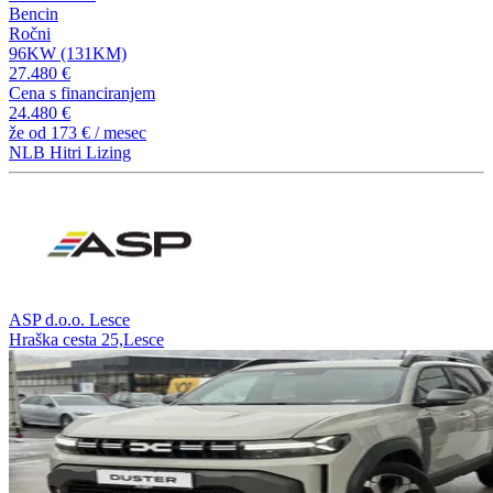
Bencin
Ročni
96KW (131KM)
27.480 €
Cena s financiranjem
24.480 €
že od
173 €
/ mesec
NLB Hitri Lizing
ASP d.o.o. Lesce
Hraška cesta 25,Lesce