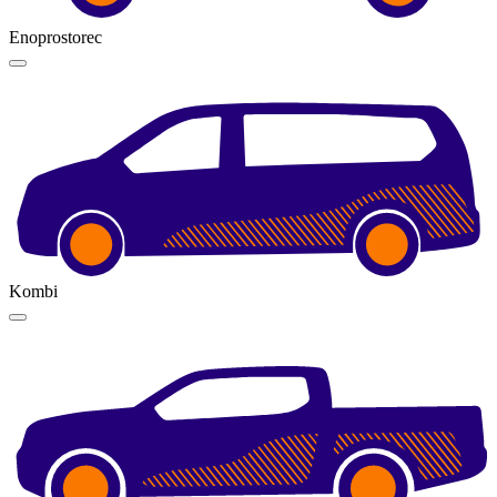
Enoprostorec
Kombi