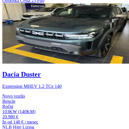
Ormoška Cesta 23,Ptuj
Dacia Duster
Expression MHEV 1.2 TCe 140
Novo vozilo
Bencin
Ročni
103KW (140KM)
20.980 €
že od
148 €
/ mesec
NLB Hitri Lizing