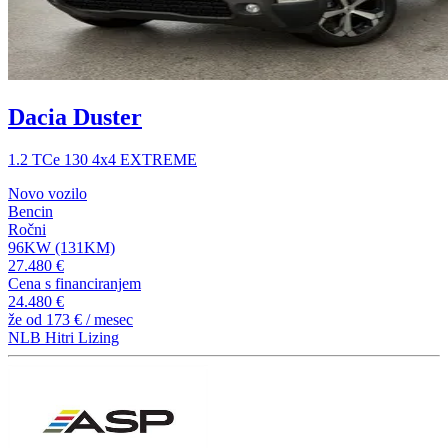
Dacia Duster
1.2 TCe 130 4x4 EXTREME
Novo vozilo
Bencin
Ročni
96KW (131KM)
27.480 €
Cena s financiranjem
24.480 €
že od
173 €
/ mesec
NLB Hitri Lizing