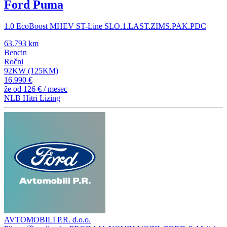
Ford Puma
1.0 EcoBoost MHEV ST-Line SLO.1.LAST.ZIMS.PAK.PDC
63.793 km
Bencin
Ročni
92KW (125KM)
16.990 €
že od
126 €
/ mesec
NLB Hitri Lizing
AVTOMOBILI P.R. d.o.o.