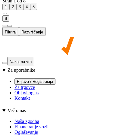
Stran 1 od 8
1
2
3
4
5
…
8
Filtriraj
Razvrščanje
Nazaj na vrh
Za uporabnike
Prijava / Registracija
Za trgovce
Objavi oglas
Kontakt
Več o nas
Naša zgodba
Financiranje vozil
Oglaševanje