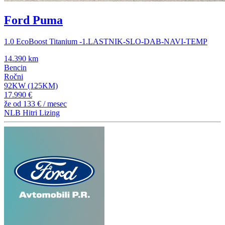
Ford Puma
1.0 EcoBoost Titanium -1.LASTNIK-SLO-DAB-NAVI-TEMP
14.390 km
Bencin
Ročni
92KW (125KM)
17.990 €
že od
133 €
/ mesec
NLB Hitri Lizing