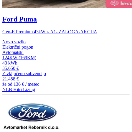
Ford Puma
Gen-E Premium 43kWh- A1- ZALOGA-AKCIJA
Novo vozilo
Električni pogon
Avtomatski
124KW (169KM)
43 kWh
35.650 €
Z vključeno subvencijo
21.458 €
že od
136 €
/ mesec
NLB Hitri Lizing