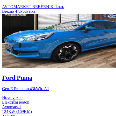
AVTOMARKET REBERNIK d.o.o.
Brezno 47,Podvelka
Ford Puma
Gen-E Premium 43kWh- A1
Novo vozilo
Električni pogon
Avtomatski
124KW (169KM)