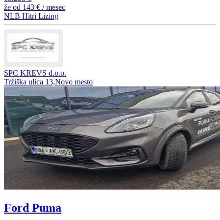
že od
143 €
/ mesec
NLB Hitri Lizing
SPC KREVS d.o.o.
Tržiška ulica 13,Novo mesto
Ford Puma