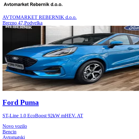
AVTOMARKET REBERNIK d.o.o.
Brezno 47,Podvelka
Ford Puma
ST-Line 1.0 EcoBoost 92kW mHEV. AT
Novo vozilo
Bencin
Avtomatski