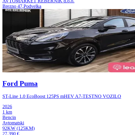
AVTOMARKET REBERNIK d.o.o.
Brezno 47,Podvelka
Ford Puma
ST-Line 1.0 EcoBoost 125PS mHEV A7-TESTNO VOZILO
2026
1 km
Bencin
Avtomatski
92KW (125KM)
27.390 €