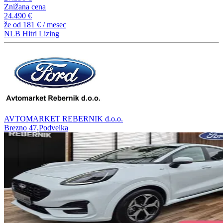
Znižana cena
24.490 €
že od
181 €
/ mesec
NLB Hitri Lizing
AVTOMARKET REBERNIK d.o.o.
Brezno 47,Podvelka