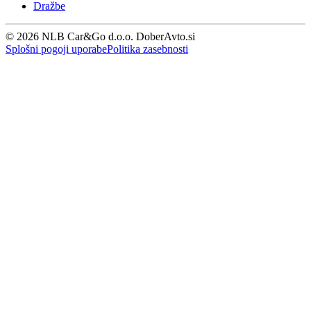
Dražbe
© 2026 NLB Car&Go d.o.o. DoberAvto.si
Splošni pogoji uporabe
Politika zasebnosti