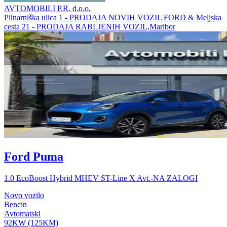
AVTOMOBILI P.R. d.o.o.
Plinarniška ulica 1 - PRODAJA NOVIH VOZIL FORD & Meljska
cesta 21 - PRODAJA RABLJENIH VOZIL,Maribor
Ford Puma
1.0 EcoBoost Hybrid MHEV ST-Line X Avt.-NA ZALOGI
Novo vozilo
Bencin
Avtomatski
92KW (125KM)