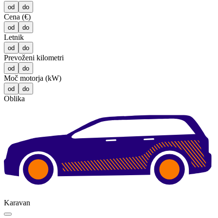
od
do
Cena (€)
od
do
Letnik
od
do
Prevoženi kilometri
od
do
Moč motorja (kW)
od
do
Oblika
Karavan