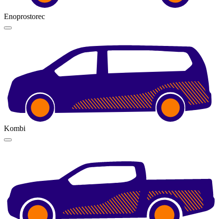
Enoprostorec
Kombi