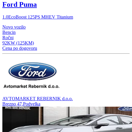
Ford Puma
1.0EcoBoost 125PS MHEV Titanium
Novo vozilo
Bencin
Ročni
92KW (125KM)
Cena po dogovoru
AVTOMARKET REBERNIK d.o.o.
Brezno 47,Podvelka