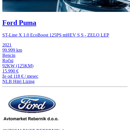
Ford Puma
ST-Line X 1.0 EcoBoost 125PS mHEV S S - ZELO LEP
2021
99.999 km
Bencin
Ročni
92KW (125KM)
15.990 €
že od
118 €
/ mesec
NLB Hitri Lizing