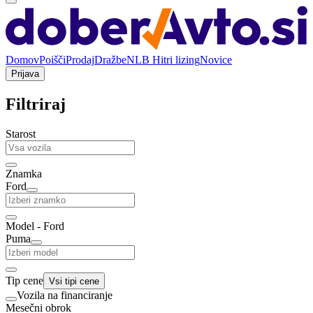
Domov
Poišči
Prodaj
Dražbe
NLB Hitri lizing
Novice
Prijava
Filtriraj
Starost
Znamka
Ford
Model - Ford
Puma
Tip cene
Vsi tipi cene
Vozila na financiranje
Mesečni obrok