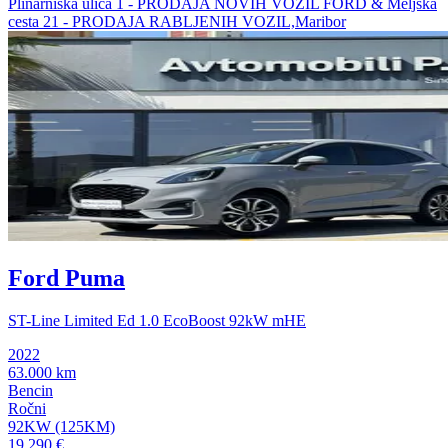
Plinarniška ulica 1 - PRODAJA NOVIH VOZIL FORD & Meljska
cesta 21 - PRODAJA RABLJENIH VOZIL,Maribor
Ford Puma
ST-Line Limited Ed 1.0 EcoBoost 92kW mHE
2022
63.000 km
Bencin
Ročni
92KW (125KM)
19.290 €