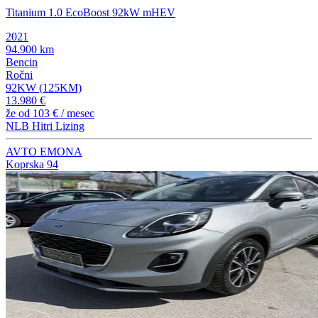
Titanium 1.0 EcoBoost 92kW mHEV
2021
94.900 km
Bencin
Ročni
92KW (125KM)
13.980 €
že od
103 €
/ mesec
NLB Hitri Lizing
AVTO EMONA
Koprska 94