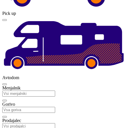
Pick up
Avtodom
Menjalnik
Gorivo
Prodajalec