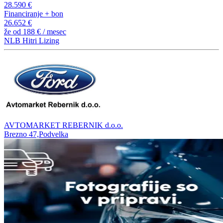
28.590 €
Financiranje + bon
26.652 €
že od
188 €
/ mesec
NLB Hitri Lizing
AVTOMARKET REBERNIK d.o.o.
Brezno 47,Podvelka