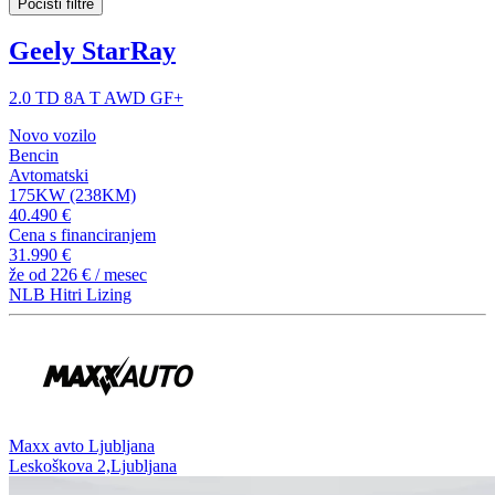
Počisti filtre
Geely StarRay
2.0 TD 8A T AWD GF+
Novo vozilo
Bencin
Avtomatski
175KW (238KM)
40.490 €
Cena s financiranjem
31.990 €
že od
226 €
/ mesec
NLB Hitri Lizing
⁠Maxx avto Ljubljana
Leskoškova 2,Ljubljana