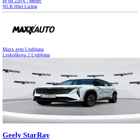
že od
220 €
/ mesec
NLB Hitri Lizing
⁠Maxx avto Ljubljana
Leskoškova 2,Ljubljana
Geely StarRay