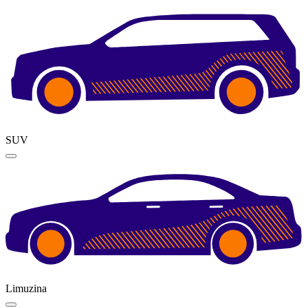
SUV
Limuzina