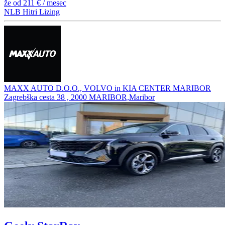
že od
211 €
/ mesec
NLB Hitri Lizing
MAXX AUTO D.O.O., VOLVO in KIA CENTER MARIBOR
Zagrebška cesta 38 , 2000 MARIBOR,Maribor