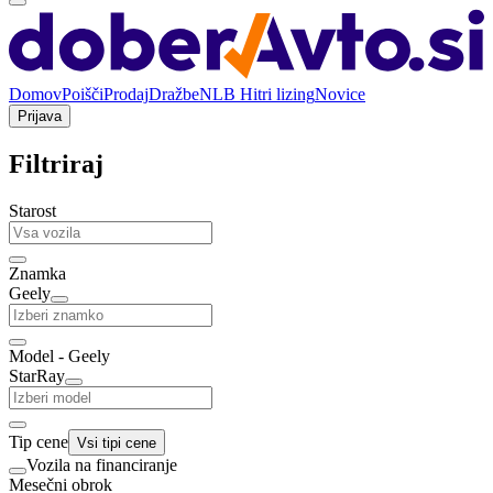
Domov
Poišči
Prodaj
Dražbe
NLB Hitri lizing
Novice
Prijava
Filtriraj
Starost
Znamka
Geely
Model - Geely
StarRay
Tip cene
Vsi tipi cene
Vozila na financiranje
Mesečni obrok