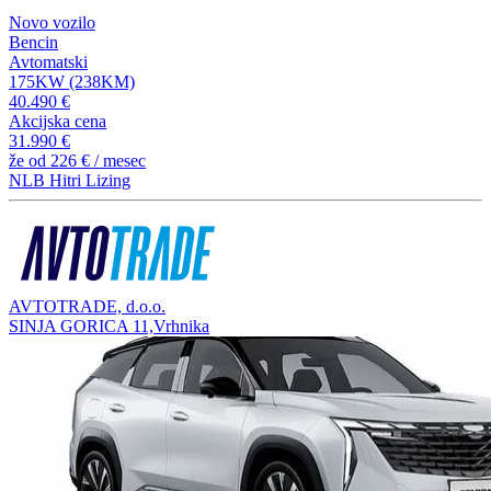
Novo vozilo
Bencin
Avtomatski
175KW (238KM)
40.490 €
Akcijska cena
31.990 €
že od
226 €
/ mesec
NLB Hitri Lizing
AVTOTRADE, d.o.o.
SINJA GORICA 11,Vrhnika