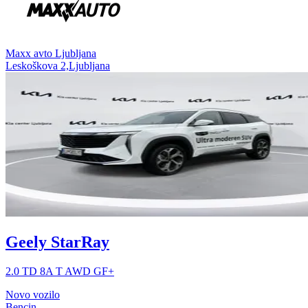
⁠Maxx avto Ljubljana
Leskoškova 2,Ljubljana
Geely StarRay
2.0 TD 8A T AWD GF+
Novo vozilo
Bencin