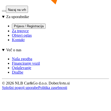
Nazaj na vrh
Za uporabnike
Prijava / Registracija
Za trgovce
Objavi oglas
Kontakt
Več o nas
Naša zgodba
Financiranje vozil
Oglaševanje
Dražbe
© 2026 NLB Car&Go d.o.o. DoberAvto.si
Splošni pogoji uporabe
Politika zasebnosti