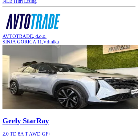
NLB Hitri Lizing
AVTOTRADE, d.o.o.
SINJA GORICA 11,Vrhnika
Geely StarRay
2.0 TD 8A T AWD GF+