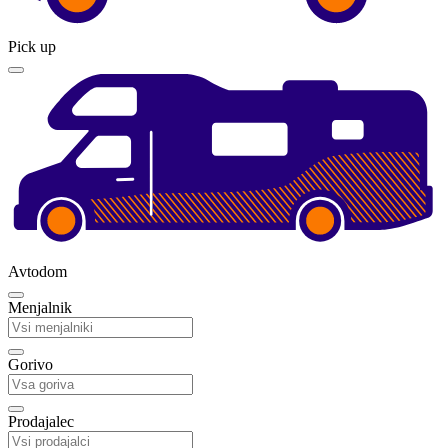
Pick up
Avtodom
Menjalnik
Gorivo
Prodajalec