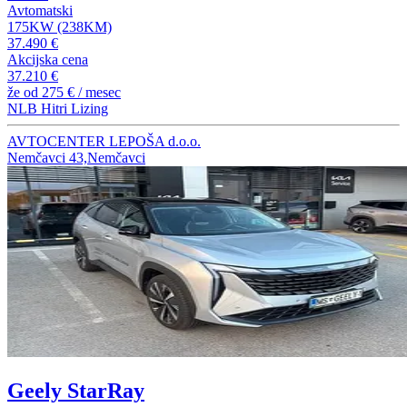
Avtomatski
175KW (238KM)
37.490 €
Akcijska cena
37.210 €
že od
275 €
/ mesec
NLB Hitri Lizing
AVTOCENTER LEPOŠA d.o.o.
Nemčavci 43,Nemčavci
Geely StarRay