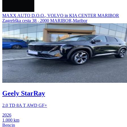
MAXX AUTO D.O.O., VOLVO in KIA CENTER MARIBOR
Zagrebška cesta 38 , 2000 MARIBOR,Maribor
Geely StarRay
2.0 TD 8A T AWD GF+
2026
1.000 km
Bencin