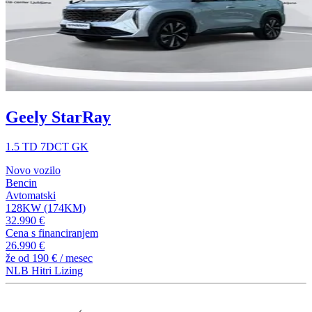
Geely StarRay
1.5 TD 7DCT GK
Novo vozilo
Bencin
Avtomatski
128KW (174KM)
32.990 €
Cena s financiranjem
26.990 €
že od
190 €
/ mesec
NLB Hitri Lizing