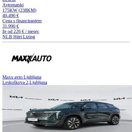
Avtomatski
175KW (238KM)
40.490 €
Cena s financiranjem
31.990 €
že od
226 €
/ mesec
NLB Hitri Lizing
⁠Maxx avto Ljubljana
Leskoškova 2,Ljubljana