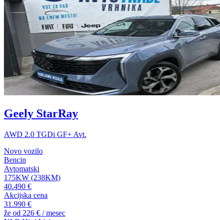
Geely StarRay
AWD 2.0 TGDi GF+ Avt.
Novo vozilo
Bencin
Avtomatski
175KW (238KM)
40.490 €
Akcijska cena
31.990 €
že od
226 €
/ mesec