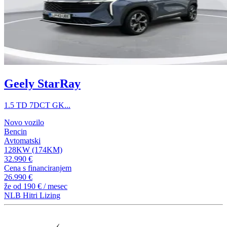
Geely StarRay
1.5 TD 7DCT GK...
Novo vozilo
Bencin
Avtomatski
128KW (174KM)
32.990 €
Cena s financiranjem
26.990 €
že od
190 €
/ mesec
NLB Hitri Lizing