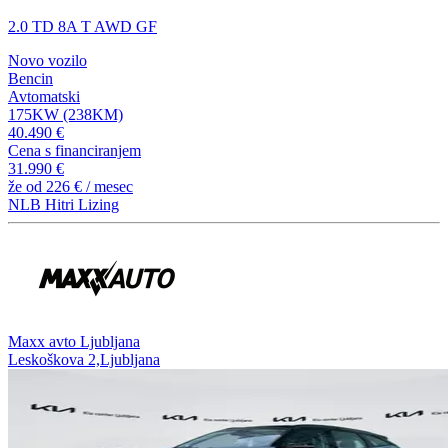
2.0 TD 8A T AWD GF
Novo vozilo
Bencin
Avtomatski
175KW (238KM)
40.490 €
Cena s financiranjem
31.990 €
že od
226 €
/ mesec
NLB Hitri Lizing
⁠Maxx avto Ljubljana
Leskoškova 2,Ljubljana