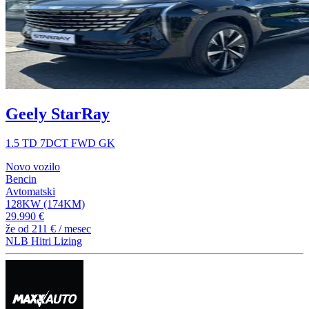
Geely StarRay
1.5 TD 7DCT FWD GK
Novo vozilo
Bencin
Avtomatski
128KW (174KM)
29.990 €
že od
211 €
/ mesec
NLB Hitri Lizing