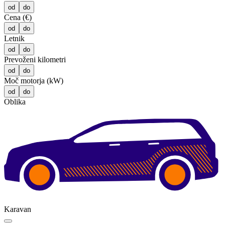
od
do
Cena (€)
od
do
Letnik
od
do
Prevoženi kilometri
od
do
Moč motorja (kW)
od
do
Oblika
Karavan