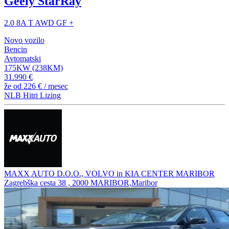
Geely StarRay
2.0 8A T AWD GF +
Novo vozilo
Bencin
Avtomatski
175KW (238KM)
31.990 €
že od
226 €
/ mesec
NLB Hitri Lizing
MAXX AUTO D.O.O., VOLVO in KIA CENTER MARIBOR
Zagrebška cesta 38 , 2000 MARIBOR,Maribor