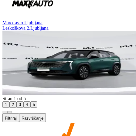
⁠Maxx avto Ljubljana
Leskoškova 2,Ljubljana
Stran 1 od 5
1
2
3
4
5
Filtriraj
Razvrščanje