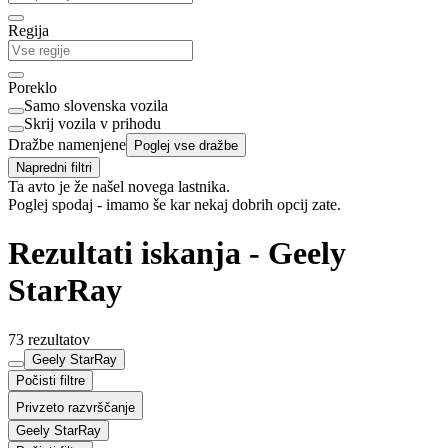
Regija
Poreklo
Samo slovenska vozila
Skrij vozila v prihodu
Dražbe namenjene
Poglej vse dražbe
Napredni filtri
Ta avto je že našel novega lastnika.
Poglej spodaj - imamo še kar nekaj dobrih opcij zate.
Rezultati iskanja - Geely
StarRay
73 rezultatov
Geely StarRay
Počisti filtre
Privzeto razvrščanje
Geely StarRay