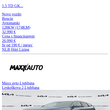
1.5 TD GK...
Novo vozilo
Bencin
Avtomatski
128KW (174KM)
32.990 €
Cena s financiranjem
26.990 €
že od
190 €
/ mesec
NLB Hitri Lizing
⁠Maxx avto Ljubljana
Leskoškova 2,Ljubljana