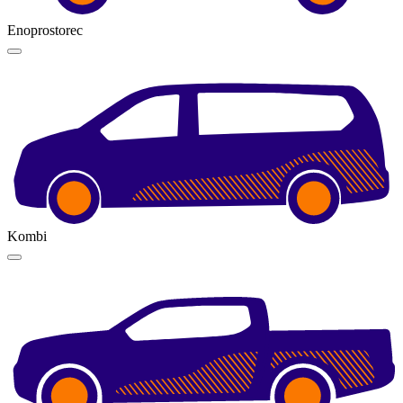
Enoprostorec
Kombi