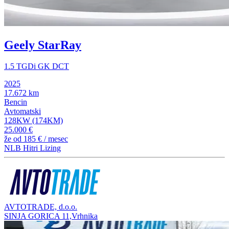
Geely StarRay
1.5 TGDi GK DCT
2025
17.672 km
Bencin
Avtomatski
128KW (174KM)
25.000 €
že od
185 €
/ mesec
NLB Hitri Lizing
AVTOTRADE, d.o.o.
SINJA GORICA 11,Vrhnika