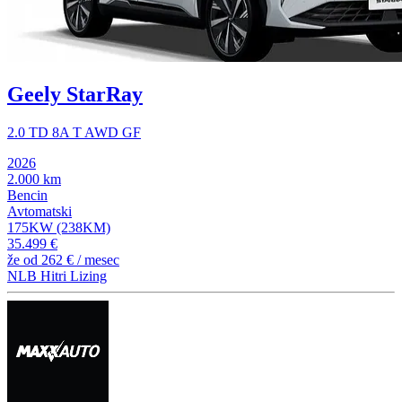
Geely StarRay
2.0 TD 8A T AWD GF
2026
2.000 km
Bencin
Avtomatski
175KW (238KM)
35.499 €
že od
262 €
/ mesec
NLB Hitri Lizing