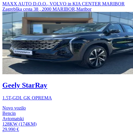
MAXX AUTO D.O.O., VOLVO in KIA CENTER MARIBOR
Zagrebška cesta 38 , 2000 MARIBOR,Maribor
Geely StarRay
1.5T-GDI. GK OPREMA
Novo vozilo
Bencin
Avtomatski
128KW (174KM)
29.990 €