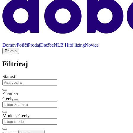
Domov
Poišči
Prodaj
Dražbe
NLB Hitri lizing
Novice
Prijava
Filtriraj
Starost
Znamka
Geely
Model - Geely