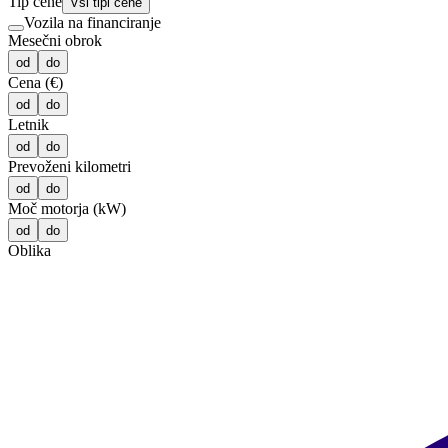
Tip cene
Vsi tipi cene
Vozila na financiranje
Mesečni obrok
od
do
Cena (€)
od
do
Letnik
od
do
Prevoženi kilometri
od
do
Moč motorja (kW)
od
do
Oblika