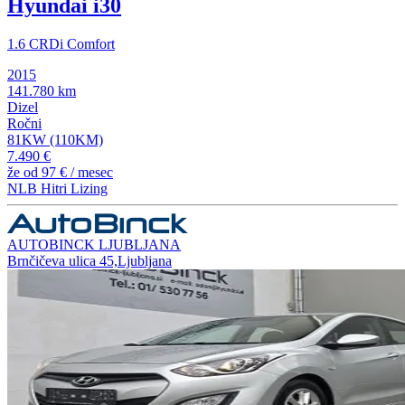
Hyundai i30
1.6 CRDi Comfort
2015
141.780 km
Dizel
Ročni
81KW (110KM)
7.490 €
že od
97 €
/ mesec
NLB Hitri Lizing
AUTOBINCK LJUBLJANA
Brnčičeva ulica 45,Ljubljana