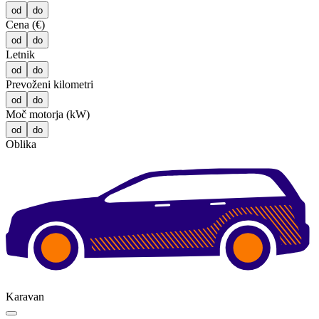
od
do
Cena (€)
od
do
Letnik
od
do
Prevoženi kilometri
od
do
Moč motorja (kW)
od
do
Oblika
Karavan