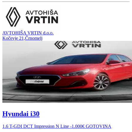
AVTOHIŠA VRTIN d.o.o.
Kočevje 21,Črnomelj
Hyundai i30
1.6 T-GDI DCT Impression N Line -1.000€ GOTOVINA