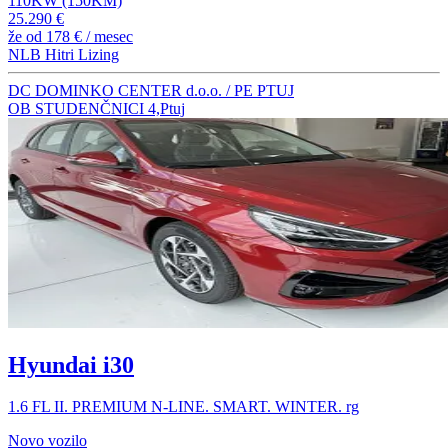
110KW (150KM)
25.290 €
že od
178 €
/ mesec
NLB Hitri Lizing
DC DOMINKO CENTER d.o.o. / PE PTUJ
OB STUDENČNICI 4,Ptuj
Hyundai i30
1.6 FL II. PREMIUM N-LINE. SMART. WINTER. rg
Novo vozilo