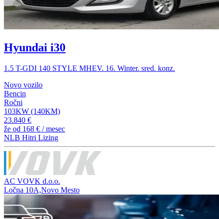
Hyundai i30
1.5 T-GDI 140 STYLE MHEV. 16. Winter. sred. konz.
Novo vozilo
Bencin
Ročni
103KW (140KM)
23.840 €
že od
168 €
/ mesec
NLB Hitri Lizing
AC VOVK d.o.o.
Ločna 10A,Novo Mesto