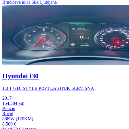
Brnčičeva ulica 50a,Ljubljana
Hyundai i30
1.0 T-GDI STYLE PRVI LASTNIK SERVISNA
2017
154.384 km
Bencin
Ročni
88KW (120KM)
8.500 €