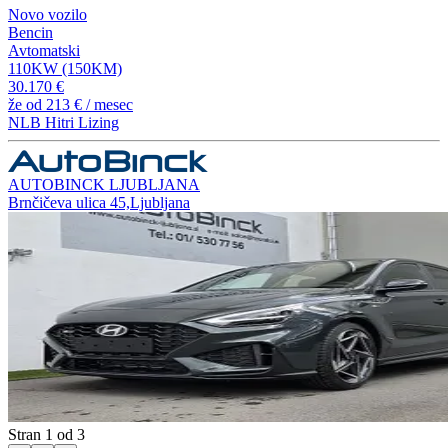
Novo vozilo
Bencin
Avtomatski
110KW (150KM)
30.170 €
že od
213 €
/ mesec
NLB Hitri Lizing
AUTOBINCK LJUBLJANA
Brnčičeva ulica 45,Ljubljana
Stran 1 od 3