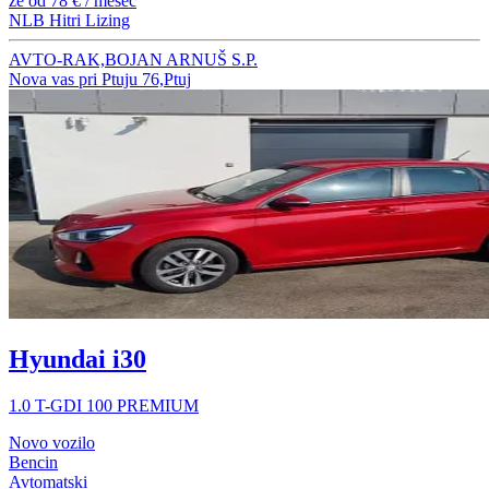
že od
78 €
/ mesec
NLB Hitri Lizing
AVTO-RAK,BOJAN ARNUŠ S.P.
Nova vas pri Ptuju 76,Ptuj
Hyundai i30
1.0 T-GDI 100 PREMIUM
Novo vozilo
Bencin
Avtomatski