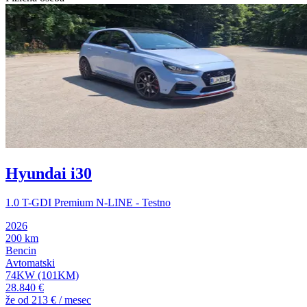
Hyundai i30
1.0 T-GDI Premium N-LINE - Testno
2026
200 km
Bencin
Avtomatski
74KW (101KM)
28.840 €
že od
213 €
/ mesec