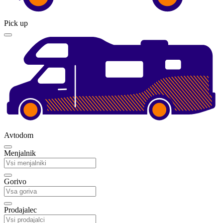
Pick up
Avtodom
Menjalnik
Gorivo
Prodajalec