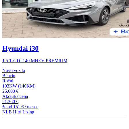
Hyundai i30
1.5 T-GDI 140 MHEV PREMIUM
Novo vozilo
Bencin
Ročni
103KW (140KM)
25.600 €
Akcijska cena
21.360 €
že od
151 €
/ mesec
NLB Hitri Lizing