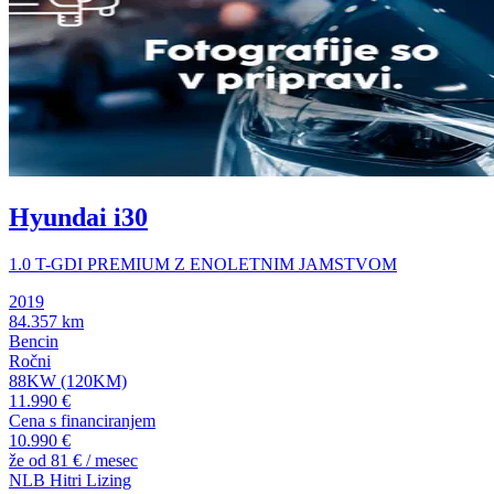
Hyundai i30
1.0 T-GDI PREMIUM Z ENOLETNIM JAMSTVOM
2019
84.357 km
Bencin
Ročni
88KW (120KM)
11.990 €
Cena s financiranjem
10.990 €
že od
81 €
/ mesec
NLB Hitri Lizing