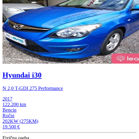
Hyundai i30
N 2,0 T-GDI 275 Performance
2017
122.200 km
Bencin
Ročni
202KW (275KM)
19.500 €
Fizična oseba