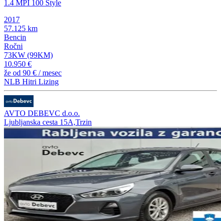
1.4 MPI 100 Style
2017
57.125 km
Bencin
Ročni
73KW (99KM)
10.950 €
že od
90 €
/ mesec
NLB Hitri Lizing
AVTO DEBEVC d.o.o.
Ljubljanska cesta 15A,Trzin