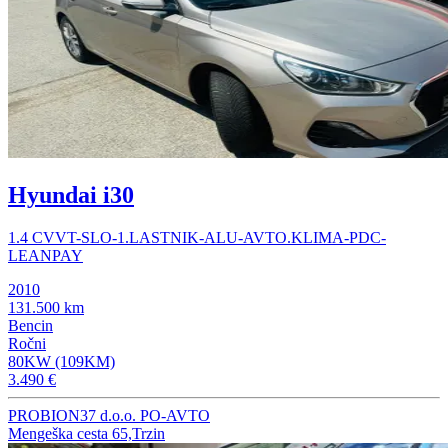
Hyundai i30
1.4 CVVT-SLO-1.LASTNIK-ALU-AVTO.KLIMA-PDC-
LEANPAY
2010
131.500 km
Bencin
Ročni
80KW (109KM)
3.490 €
PROBION37 d.o.o. PO-AVTO
Mengeška cesta 65,Trzin