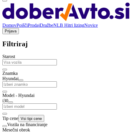
Domov
Poišči
Prodaj
Dražbe
NLB Hitri lizing
Novice
Prijava
Filtriraj
Starost
Znamka
Hyundai
Model - Hyundai
i30
Tip cene
Vsi tipi cene
Vozila na financiranje
Mesečni obrok