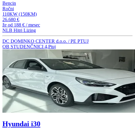
Bencin
Ročni
110KW (150KM)
26.680 €
že od
188 €
/ mesec
NLB Hitri Lizing
DC DOMINKO CENTER d.o.o. / PE PTUJ
OB STUDENČNICI 4,Ptuj
Hyundai i30