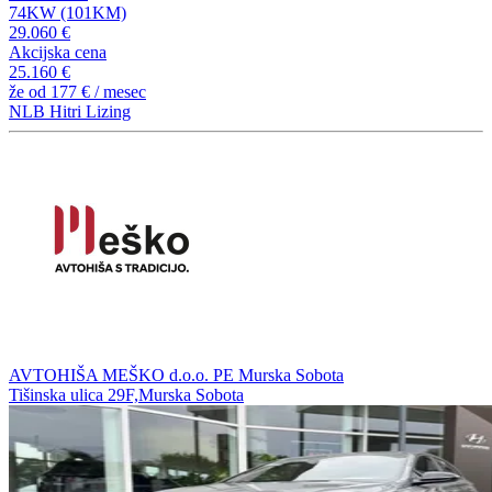
74KW (101KM)
29.060 €
Akcijska cena
25.160 €
že od
177 €
/ mesec
NLB Hitri Lizing
AVTOHIŠA MEŠKO d.o.o. PE Murska Sobota
Tišinska ulica 29F,Murska Sobota