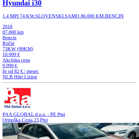
Hyundai i30
1.4 MPI 74 KW.SLOVENSKI.SAMO 86.000 KM.BENCIN
2018
87.000 km
Bencin
Ročni
73KW (99KM)
10.999 €
Akcijska cena
9.999 €
že od
82 €
/ mesec
NLB Hitri Lizing
PAA GLOBAL d.o.o. - PE Ptuj
Ormoška Cesta 23,Ptuj