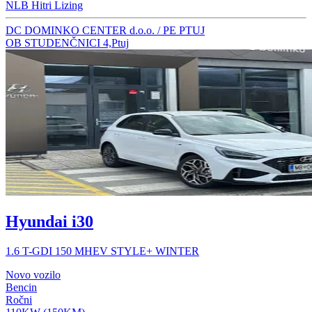
NLB Hitri Lizing
DC DOMINKO CENTER d.o.o. / PE PTUJ
OB STUDENČNICI 4,Ptuj
Hyundai i30
1.6 T-GDI 150 MHEV STYLE+ WINTER
Novo vozilo
Bencin
Ročni