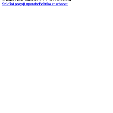
Splošni pogoji uporabe
Politika zasebnosti