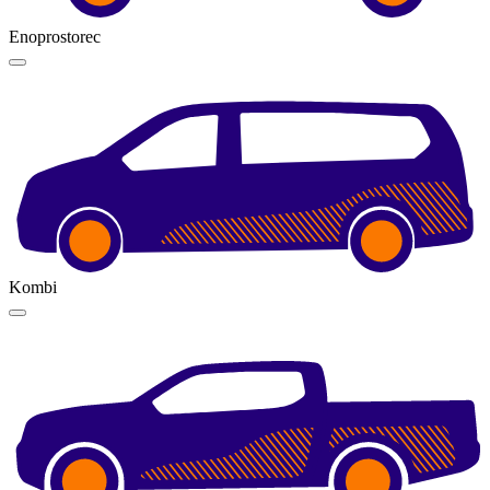
Enoprostorec
Kombi