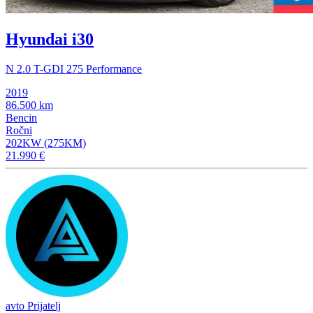
Hyundai i30
N 2.0 T-GDI 275 Performance
2019
86.500 km
Bencin
Ročni
202KW (275KM)
21.990 €
avto Prijatelj