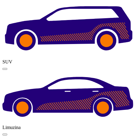
SUV
Limuzina