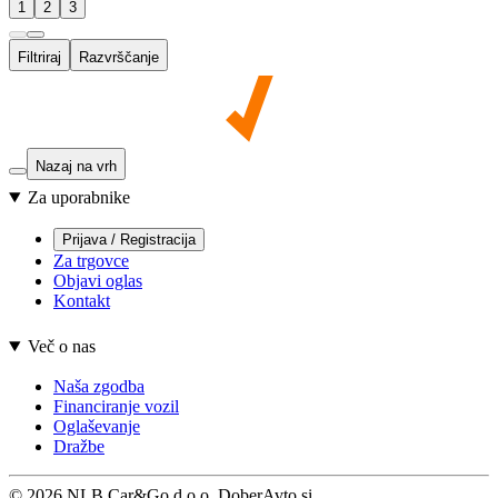
1
2
3
Filtriraj
Razvrščanje
Nazaj na vrh
Za uporabnike
Prijava / Registracija
Za trgovce
Objavi oglas
Kontakt
Več o nas
Naša zgodba
Financiranje vozil
Oglaševanje
Dražbe
© 2026 NLB Car&Go d.o.o. DoberAvto.si