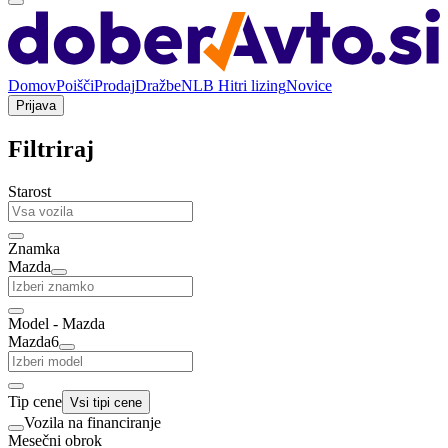
Domov
Poišči
Prodaj
Dražbe
NLB Hitri lizing
Novice
Prijava
Filtriraj
Starost
Znamka
Mazda
Model - Mazda
Mazda6
Tip cene
Vsi tipi cene
Vozila na financiranje
Mesečni obrok