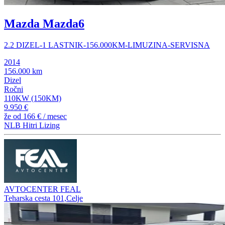
Mazda Mazda6
2.2 DIZEL-1 LASTNIK-156.000KM-LIMUZINA-SERVISNA
2014
156.000 km
Dizel
Ročni
110KW (150KM)
9.950 €
že od
166 €
/ mesec
NLB Hitri Lizing
AVTOCENTER FEAL
Teharska cesta 101,Celje