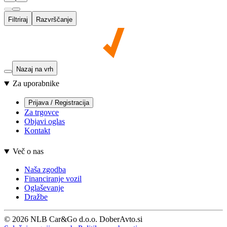
Filtriraj
Razvrščanje
Nazaj na vrh
Za uporabnike
Prijava / Registracija
Za trgovce
Objavi oglas
Kontakt
Več o nas
Naša zgodba
Financiranje vozil
Oglaševanje
Dražbe
© 2026 NLB Car&Go d.o.o. DoberAvto.si