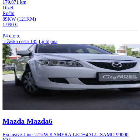
179.871 km
Dizel
Ročni
89KW (121KM)
1.990 €
P4 d.o.o.
Tržaška cesta 135,Ljubljana
Mazda Mazda6
Exclusive-Line.121kW.KAMERA.LED+4ALU.SAMO 99000