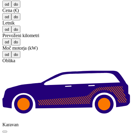
od
do
Cena (€)
od
do
Letnik
od
do
Prevoženi kilometri
od
do
Moč motorja (kW)
od
do
Oblika
Karavan