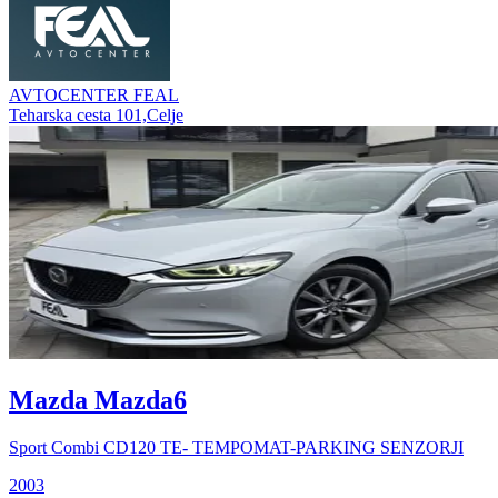
AVTOCENTER FEAL
Teharska cesta 101,Celje
Mazda Mazda6
Sport Combi CD120 TE- TEMPOMAT-PARKING SENZORJI
2003