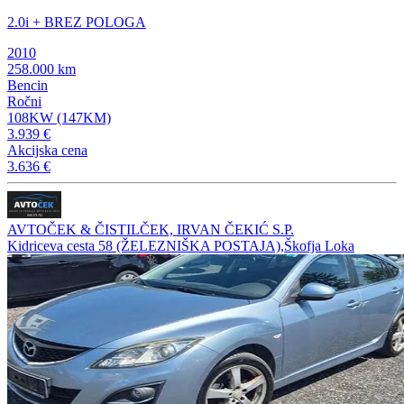
2.0i + BREZ POLOGA
2010
258.000 km
Bencin
Ročni
108KW (147KM)
3.939 €
Akcijska cena
3.636 €
AVTOČEK & ČISTILČEK, IRVAN ČEKIĆ S.P.
Kidriceva cesta 58 (ŽELEZNIŠKA POSTAJA),Škofja Loka