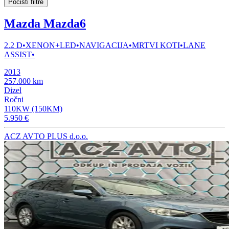
Počisti filtre
Mazda Mazda6
2.2 D•XENON+LED•NAVIGACIJA•MRTVI KOTI•LANE
ASSIST•
2013
257.000 km
Dizel
Ročni
110KW (150KM)
5.950 €
ACZ AVTO PLUS d.o.o.