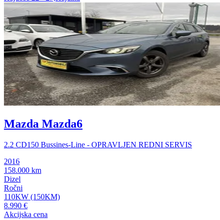
Mazda Mazda6
2.2 CD150 Bussines-Line - OPRAVLJEN REDNI SERVIS
2016
158.000 km
Dizel
Ročni
110KW (150KM)
8.990 €
Akcijska cena