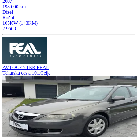
2007
198.000 km
Dizel
Ročni
105KW (143KM)
2.950 €
AVTOCENTER FEAL
Teharska cesta 101,Celje