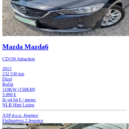
Mazda Mazda6
CD150 Attraction
2015
232.530 km
Dizel
Ročni
110KW (150KM)
5.990 €
že od
64 €
/ mesec
NLB Hitri Lizing
ASP d.o.o. Jesenice
Finžgarjeva 2,Jesenice