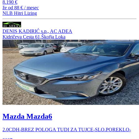
8.190 €
že od
88 €
/ mesec
NLB Hitri Lizing
DENIS KADIRIĆ s.p., AC ADEA
Kidričeva Cesta 61,Škofja Loka
Mazda Mazda6
2.0CDH-BREZ POLOGA TUDI ZA TUJCE-SLO.POREKLO-