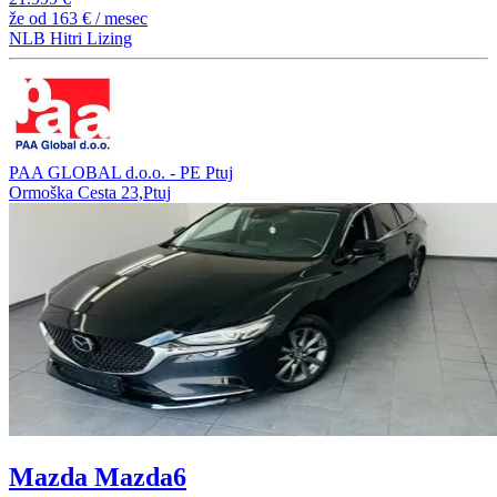
že od
163 €
/ mesec
NLB Hitri Lizing
PAA GLOBAL d.o.o. - PE Ptuj
Ormoška Cesta 23,Ptuj
Mazda Mazda6