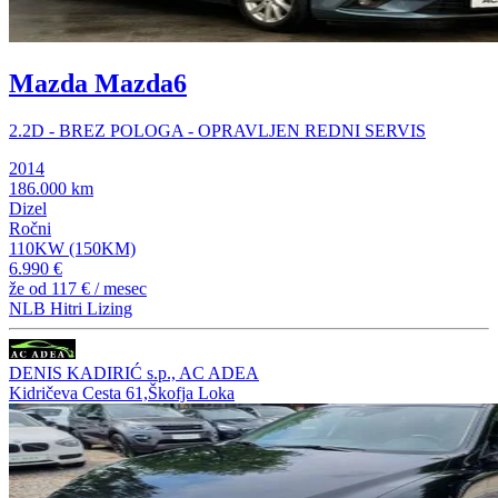
Mazda Mazda6
2.2D - BREZ POLOGA - OPRAVLJEN REDNI SERVIS
2014
186.000 km
Dizel
Ročni
110KW (150KM)
6.990 €
že od
117 €
/ mesec
NLB Hitri Lizing
DENIS KADIRIĆ s.p., AC ADEA
Kidričeva Cesta 61,Škofja Loka