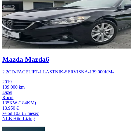
Mazda Mazda6
2.2CD-FACELIFT-1 LASTNIK-SERVISNA-139.000KM-
2019
139.000 km
Dizel
Ročni
135KW (184KM)
13.950 €
že od
103 €
/ mesec
NLB Hitri Lizing