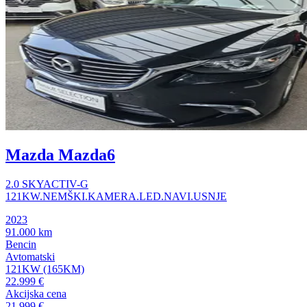
Mazda Mazda6
2.0 SKYACTIV-G
121KW.NEMŠKI.KAMERA.LED.NAVI.USNJE
2023
91.000 km
Bencin
Avtomatski
121KW (165KM)
22.999 €
Akcijska cena
21.999 €