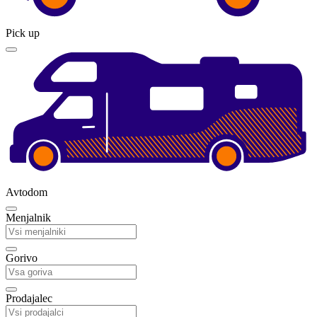
Pick up
Avtodom
Menjalnik
Gorivo
Prodajalec