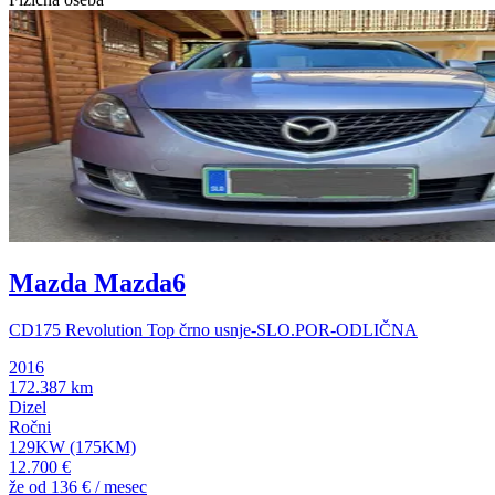
Mazda Mazda6
CD175 Revolution Top črno usnje-SLO.POR-ODLIČNA
2016
172.387 km
Dizel
Ročni
129KW (175KM)
12.700 €
že od
136 €
/ mesec