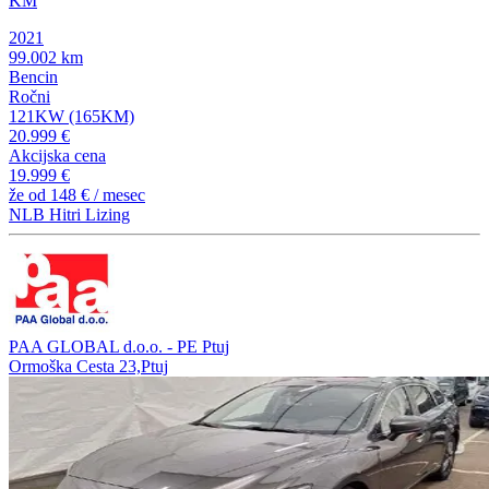
KM
2021
99.002 km
Bencin
Ročni
121KW (165KM)
20.999 €
Akcijska cena
19.999 €
že od
148 €
/ mesec
NLB Hitri Lizing
PAA GLOBAL d.o.o. - PE Ptuj
Ormoška Cesta 23,Ptuj