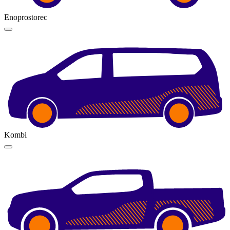
Enoprostorec
Kombi