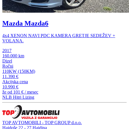
Mazda Mazda6
4x4 XENON NAVI PDC KAMERA GRETJE SEDEŽEV +
VOLANA.
2017
160.000 km
Dizel
Ročni
110KW (150KM)
11.390 €
Akcijska cena
10.990 €
že od
101 €
/ mesec
NLB Hitri Lizing
TOP AVTOMOBILI - TOP GROUP d.o.o.
Hajdoše 22 - 27,Hajdina