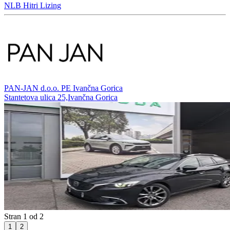
NLB Hitri Lizing
PAN-JAN d.o.o. PE Ivančna Gorica
Stantetova ulica 25,Ivančna Gorica
Stran 1 od 2
1
2