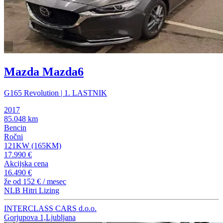
Mazda Mazda6
G165 Revolution | 1. LASTNIK
2017
85.048 km
Bencin
Ročni
121KW (165KM)
17.990 €
Akcijska cena
16.490 €
že od
152 €
/ mesec
NLB Hitri Lizing
INTERCLASS CARS d.o.o.
Gorjupova 1,Ljubljana