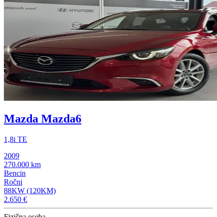
Mazda Mazda6
1,8i TE
2009
270.000 km
Bencin
Ročni
88KW (120KM)
2.650 €
Fizična oseba