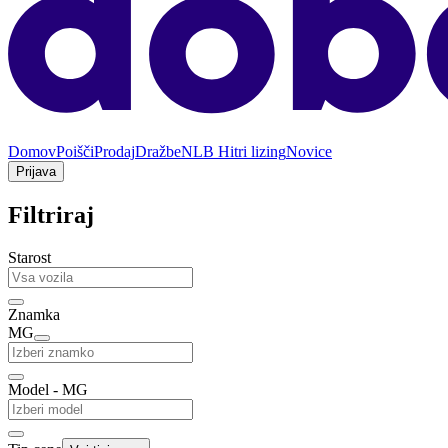
Domov
Poišči
Prodaj
Dražbe
NLB Hitri lizing
Novice
Prijava
Filtriraj
Starost
Znamka
MG
Model - MG