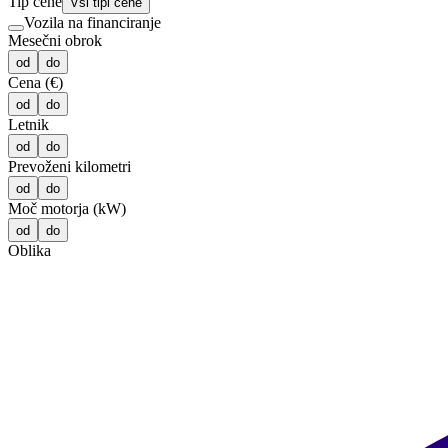
Tip cene
Vsi tipi cene
Vozila na financiranje
Mesečni obrok
od
do
Cena (€)
od
do
Letnik
od
do
Prevoženi kilometri
od
do
Moč motorja (kW)
od
do
Oblika