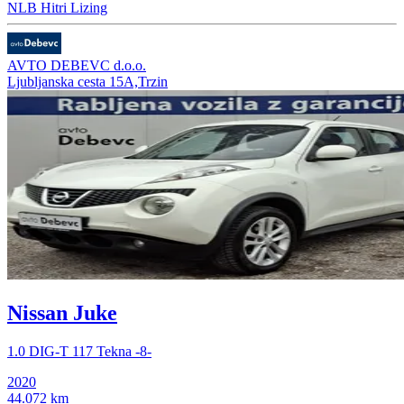
NLB Hitri Lizing
AVTO DEBEVC d.o.o.
Ljubljanska cesta 15A,Trzin
Nissan Juke
1.0 DIG-T 117 Tekna -8-
2020
44.072 km