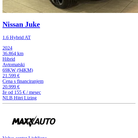
Nissan Juke
1.6 Hybrid AT
2024
36.864 km
Hibrid
Avtomatski
69KW (94KM)
21.599 €
Cena s financiranjem
20.999 €
že od
155 €
/ mesec
NLB Hitri Lizing