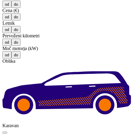
od
do
Cena (€)
od
do
Letnik
od
do
Prevoženi kilometri
od
do
Moč motorja (kW)
od
do
Oblika
Karavan