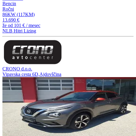
Bencin
Ročni
86KW (117KM)
13.690 €
že od
101 €
/ mesec
NLB Hitri Lizing
CRONO d.o.o.
Vipavska cesta 6D,Ajdovščina