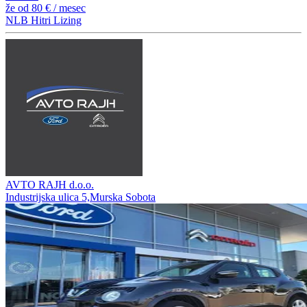
že od
80 €
/ mesec
NLB Hitri Lizing
AVTO RAJH d.o.o.
Industrijska ulica 5,Murska Sobota