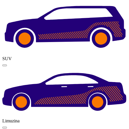
SUV
Limuzina