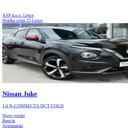
ASP d.o.o. Lesce
Hraška cesta 25,Lesce
Nissan Juke
1.0 N-CONNECTA DCT COLD
Novo vozilo
Bencin
Avtomatski