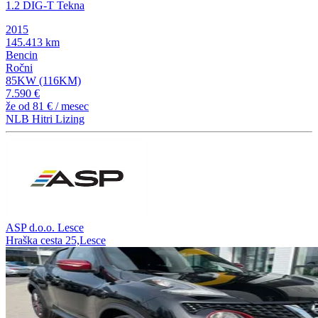
1.2 DIG-T Tekna
2015
145.413 km
Bencin
Ročni
85KW (116KM)
7.590 €
že od
81 €
/ mesec
NLB Hitri Lizing
ASP d.o.o. Lesce
Hraška cesta 25,Lesce