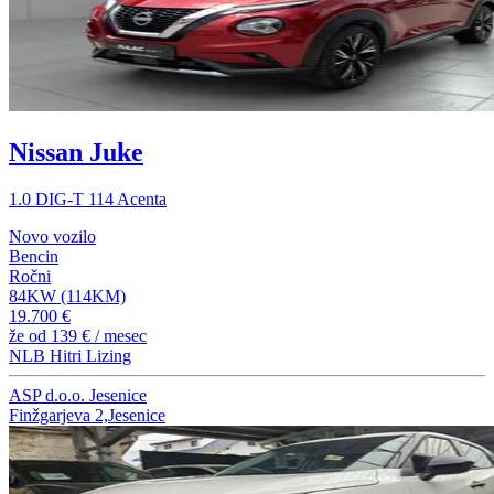
Nissan Juke
1.0 DIG-T 114 Acenta
Novo vozilo
Bencin
Ročni
84KW (114KM)
19.700 €
že od
139 €
/ mesec
NLB Hitri Lizing
ASP d.o.o. Jesenice
Finžgarjeva 2,Jesenice