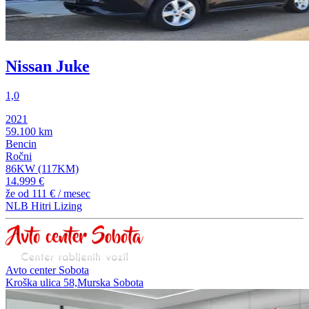
Nissan Juke
1,0
2021
59.100 km
Bencin
Ročni
86KW (117KM)
14.999 €
že od
111 €
/ mesec
NLB Hitri Lizing
Avto center Sobota
Kroška ulica 58,Murska Sobota