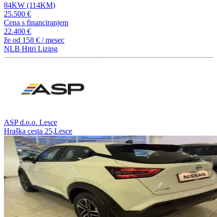
84KW (114KM)
25.500 €
Cena s financiranjem
22.400 €
že od
158 €
/ mesec
NLB Hitri Lizing
ASP d.o.o. Lesce
Hraška cesta 25,Lesce