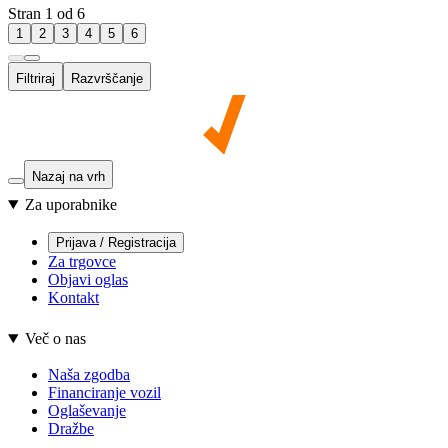
Stran 1 od 6
1
2
3
4
5
6
Filtriraj
Razvrščanje
Nazaj na vrh
Za uporabnike
Prijava / Registracija
Za trgovce
Objavi oglas
Kontakt
Več o nas
Naša zgodba
Financiranje vozil
Oglaševanje
Dražbe