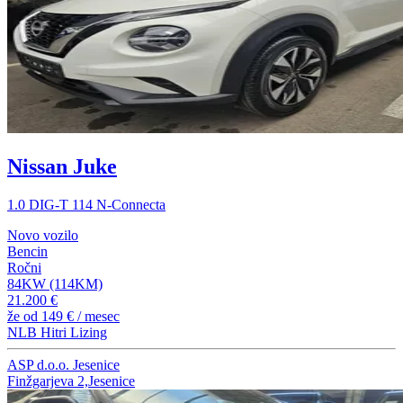
Nissan Juke
1.0 DIG-T 114 N-Connecta
Novo vozilo
Bencin
Ročni
84KW (114KM)
21.200 €
že od
149 €
/ mesec
NLB Hitri Lizing
ASP d.o.o. Jesenice
Finžgarjeva 2,Jesenice