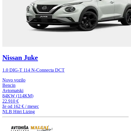
Nissan Juke
1.0 DIG-T 114 N-Connecta DCT
Novo vozilo
Bencin
Avtomatski
84KW (114KM)
22.910 €
že od
162 €
/ mesec
NLB Hitri Lizing