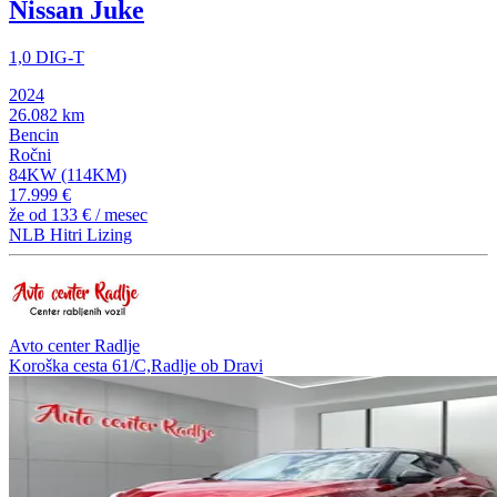
Nissan Juke
1,0 DIG-T
2024
26.082 km
Bencin
Ročni
84KW (114KM)
17.999 €
že od
133 €
/ mesec
NLB Hitri Lizing
Avto center Radlje
Koroška cesta 61/C,Radlje ob Dravi