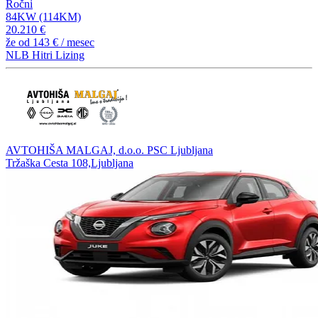
Ročni
84KW (114KM)
20.210 €
že od
143 €
/ mesec
NLB Hitri Lizing
AVTOHIŠA MALGAJ, d.o.o. PSC Ljubljana
Tržaška Cesta 108,Ljubljana