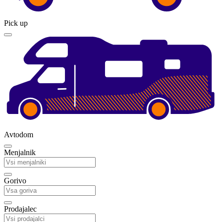
Pick up
Avtodom
Menjalnik
Gorivo
Prodajalec