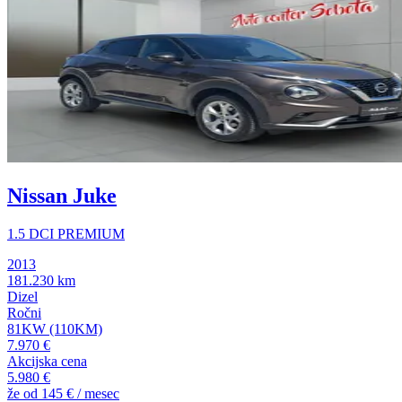
Nissan Juke
1.5 DCI PREMIUM
2013
181.230 km
Dizel
Ročni
81KW (110KM)
7.970 €
Akcijska cena
5.980 €
že od
145 €
/ mesec