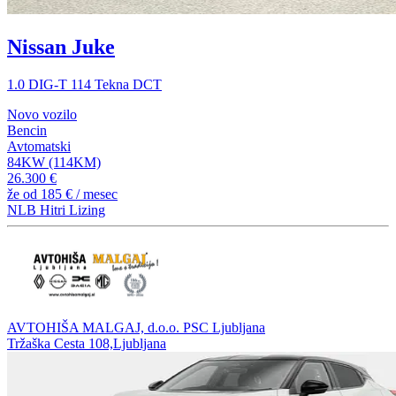
Nissan Juke
1.0 DIG-T 114 Tekna DCT
Novo vozilo
Bencin
Avtomatski
84KW (114KM)
26.300 €
že od
185 €
/ mesec
NLB Hitri Lizing
AVTOHIŠA MALGAJ, d.o.o. PSC Ljubljana
Tržaška Cesta 108,Ljubljana