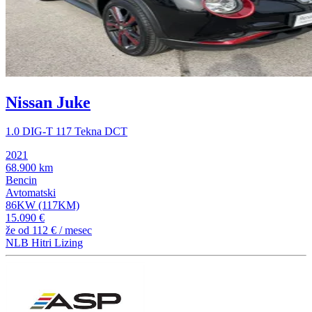
Nissan Juke
1.0 DIG-T 117 Tekna DCT
2021
68.900 km
Bencin
Avtomatski
86KW (117KM)
15.090 €
že od
112 €
/ mesec
NLB Hitri Lizing