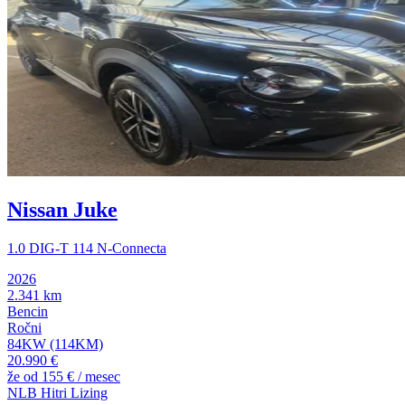
Nissan Juke
1.0 DIG-T 114 N-Connecta
2026
2.341 km
Bencin
Ročni
84KW (114KM)
20.990 €
že od
155 €
/ mesec
NLB Hitri Lizing