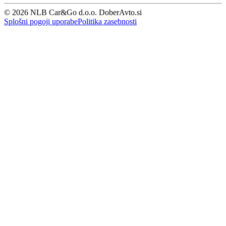
© 2026 NLB Car&Go d.o.o. DoberAvto.si
Splošni pogoji uporabe
Politika zasebnosti