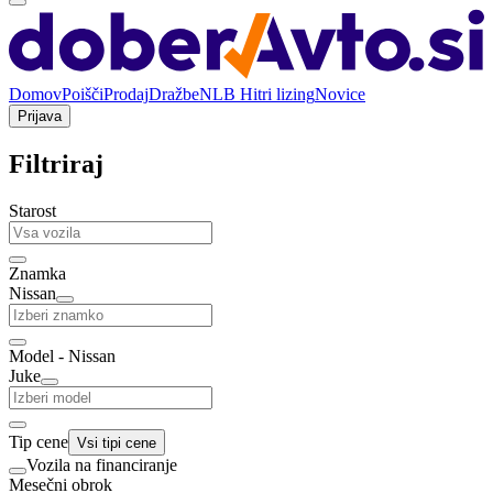
Domov
Poišči
Prodaj
Dražbe
NLB Hitri lizing
Novice
Prijava
Filtriraj
Starost
Znamka
Nissan
Model - Nissan
Juke
Tip cene
Vsi tipi cene
Vozila na financiranje
Mesečni obrok