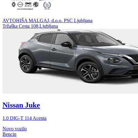
AVTOHIŠA MALGAJ, d.o.o. PSC Ljubljana
Tržaška Cesta 108,Ljubljana
Nissan Juke
1.0 DIG-T 114 Acenta
Novo vozilo
Bencin