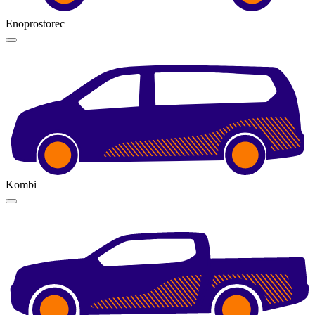
Enoprostorec
Kombi