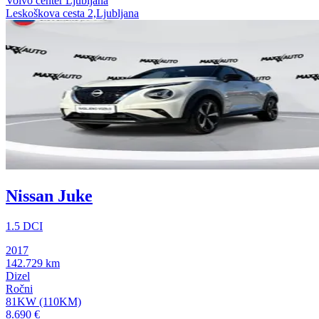
Volvo center Ljubljana
Leskoškova cesta 2,Ljubljana
Nissan Juke
1.5 DCI
2017
142.729 km
Dizel
Ročni
81KW (110KM)
8.690 €