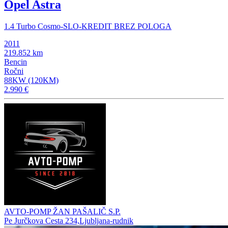
Opel Astra
1.4 Turbo Cosmo-SLO-KREDIT BREZ POLOGA
2011
219.852 km
Bencin
Ročni
88KW (120KM)
2.990 €
AVTO-POMP ŽAN PAŠALIČ S.P.
Pe Jurčkova Cesta 234,Ljubljana-rudnik