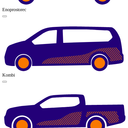
Enoprostorec
Kombi