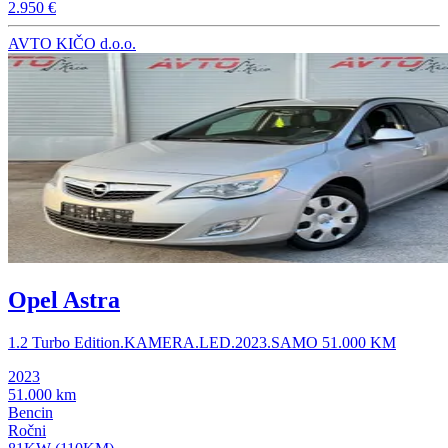
2.950 €
AVTO KIČO d.o.o.
Opel Astra
1.2 Turbo Edition.KAMERA.LED.2023.SAMO 51.000 KM
2023
51.000 km
Bencin
Ročni