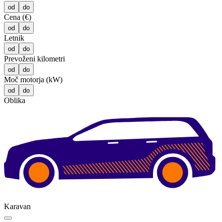
od
do
Cena (€)
od
do
Letnik
od
do
Prevoženi kilometri
od
do
Moč motorja (kW)
od
do
Oblika
Karavan