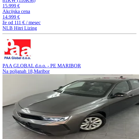
81KW (110KM)
15.999 €
Akcijska cena
14.999 €
že od
111 €
/ mesec
NLB Hitri Lizing
PAA GLOBAL d.o.o. - PE MARIBOR
Na poljanah 18,Maribor