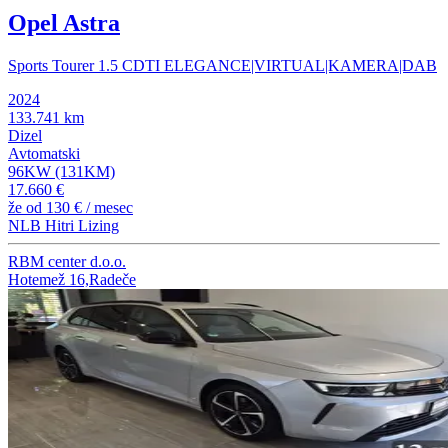
Opel Astra
Sports Tourer 1.5 CDTI ELEGANCE|VIRTUAL|KAMERA|DAB
2024
133.741 km
Dizel
Avtomatski
96KW (131KM)
17.660 €
že od
130 €
/ mesec
NLB Hitri Lizing
RBM center d.o.o.
Hotemež 16,Radeče