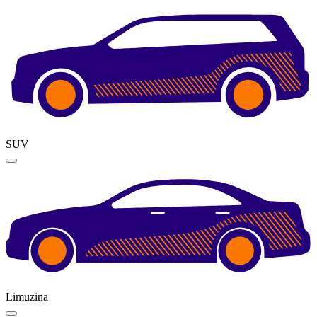
SUV
Limuzina