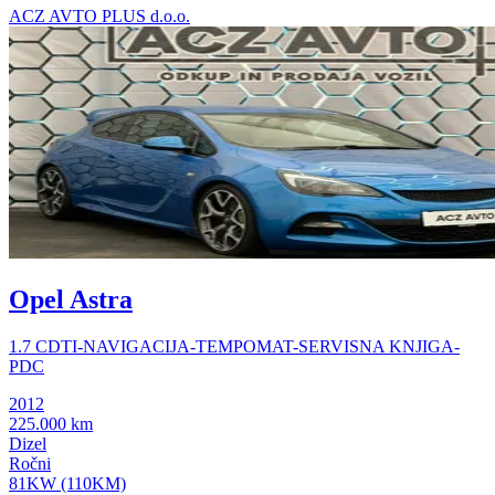
ACZ AVTO PLUS d.o.o.
Opel Astra
1.7 CDTI-NAVIGACIJA-TEMPOMAT-SERVISNA KNJIGA-
PDC
2012
225.000 km
Dizel
Ročni
81KW (110KM)