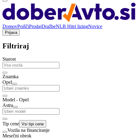
Domov
Poišči
Prodaj
Dražbe
NLB Hitri lizing
Novice
Prijava
Filtriraj
Starost
Znamka
Opel
Model - Opel
Astra
Tip cene
Vsi tipi cene
Vozila na financiranje
Mesečni obrok