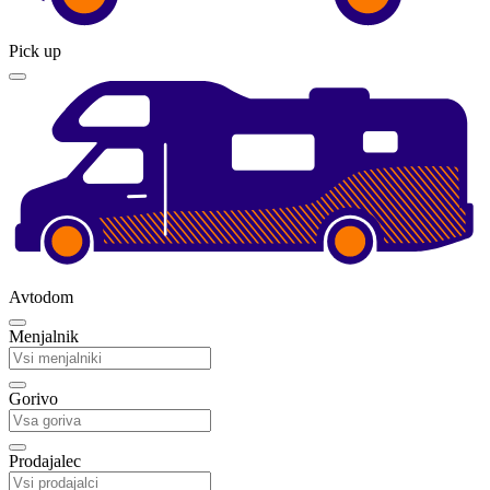
Pick up
Avtodom
Menjalnik
Gorivo
Prodajalec