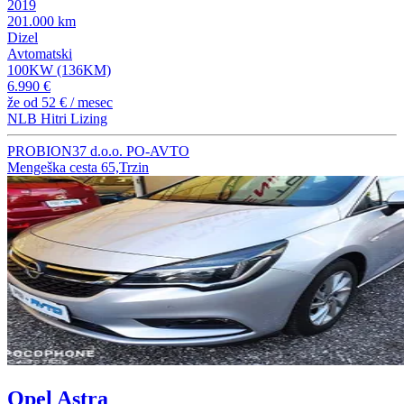
2019
201.000 km
Dizel
Avtomatski
100KW (136KM)
6.990 €
že od
52 €
/ mesec
NLB Hitri Lizing
PROBION37 d.o.o. PO-AVTO
Mengeška cesta 65,Trzin
Opel Astra