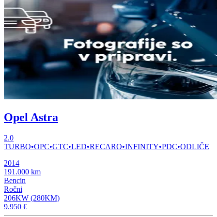
Opel Astra
2.0
TURBO•OPC•GTC•LED•RECARO•INFINITY•PDC•ODLIČE
2014
191.000 km
Bencin
Ročni
206KW (280KM)
9.950 €