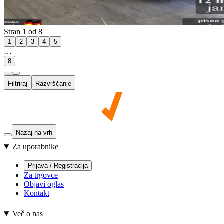
Stran 1 od 8
1
2
3
4
5
…
8
Filtriraj
Razvrščanje
Nazaj na vrh
Za uporabnike
Prijava / Registracija
Za trgovce
Objavi oglas
Kontakt
Več o nas