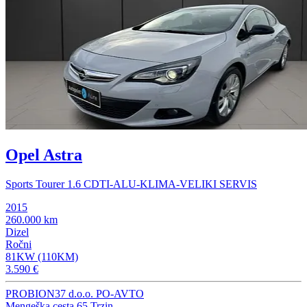
Opel Astra
Sports Tourer 1.6 CDTI-ALU-KLIMA-VELIKI SERVIS
2015
260.000 km
Dizel
Ročni
81KW (110KM)
3.590 €
PROBION37 d.o.o. PO-AVTO
Mengeška cesta 65,Trzin