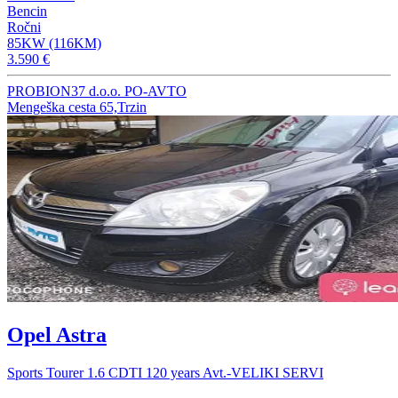
Bencin
Ročni
85KW (116KM)
3.590 €
PROBION37 d.o.o. PO-AVTO
Mengeška cesta 65,Trzin
Opel Astra
Sports Tourer 1.6 CDTI 120 years Avt.-VELIKI SERVI