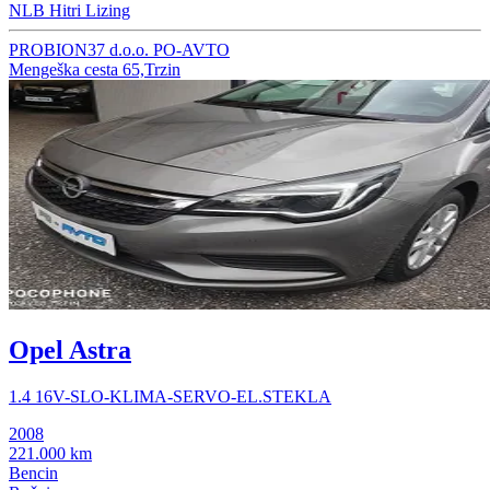
NLB Hitri Lizing
PROBION37 d.o.o. PO-AVTO
Mengeška cesta 65,Trzin
Opel Astra
1.4 16V-SLO-KLIMA-SERVO-EL.STEKLA
2008
221.000 km
Bencin