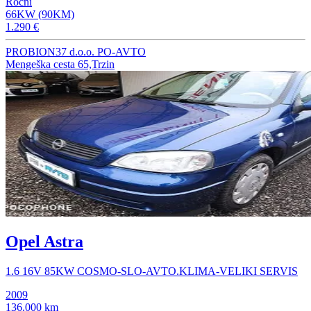
Ročni
66KW (90KM)
1.290 €
PROBION37 d.o.o. PO-AVTO
Mengeška cesta 65,Trzin
Opel Astra
1.6 16V 85KW COSMO-SLO-AVTO.KLIMA-VELIKI SERVIS
2009
136.000 km