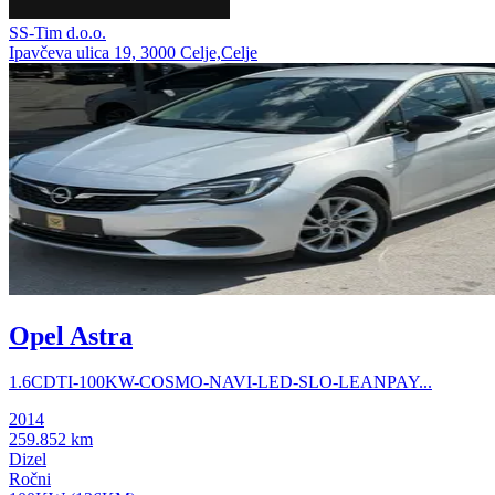
SS-Tim d.o.o.
Ipavčeva ulica 19, 3000 Celje,Celje
Opel Astra
1.6CDTI-100KW-COSMO-NAVI-LED-SLO-LEANPAY...
2014
259.852 km
Dizel
Ročni