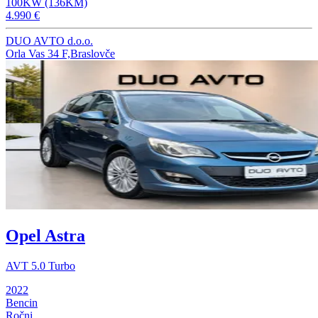
100KW (136KM)
4.990 €
DUO AVTO d.o.o.
Orla Vas 34 F,Braslovče
Opel Astra
AVT 5.0 Turbo
2022
Bencin
Ročni