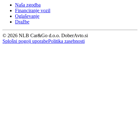
Naša zgodba
Financiranje vozil
Oglaševanje
Dražbe
© 2026 NLB Car&Go d.o.o. DoberAvto.si
Splošni pogoji uporabe
Politika zasebnosti