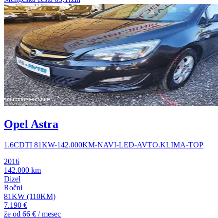
Opel Astra
1.6CDTI 81KW-142.000KM-NAVI-LED-AVTO.KLIMA-TOP
2016
142.000 km
Dizel
Ročni
81KW (110KM)
7.190 €
že od
66 €
/ mesec