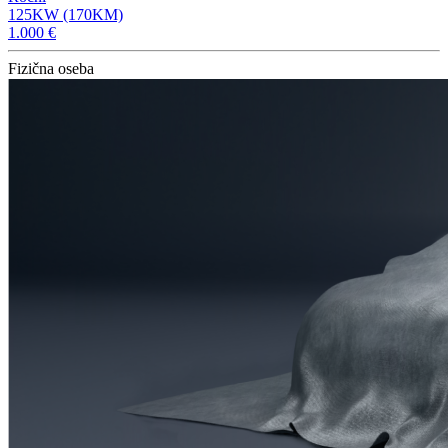
125KW (170KM)
1.000 €
Fizična oseba