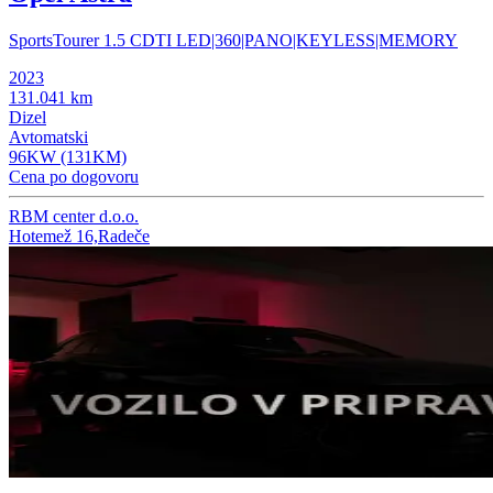
SportsTourer 1.5 CDTI LED|360|PANO|KEYLESS|MEMORY
2023
131.041 km
Dizel
Avtomatski
96KW (131KM)
Cena po dogovoru
RBM center d.o.o.
Hotemež 16,Radeče