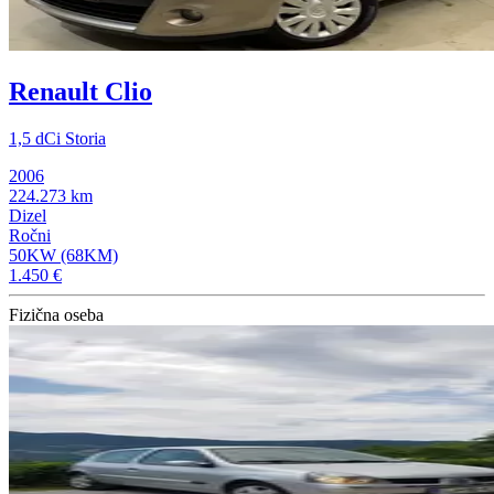
Renault Clio
1,5 dCi Storia
2006
224.273 km
Dizel
Ročni
50KW (68KM)
1.450 €
Fizična oseba