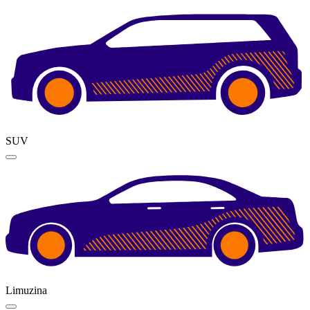
SUV
Limuzina