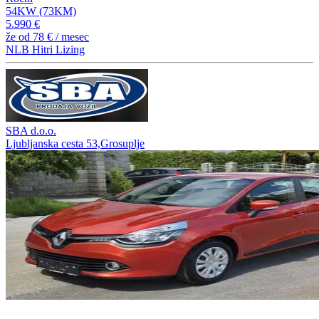
54KW (73KM)
5.990 €
že od
78 €
/ mesec
NLB Hitri Lizing
SBA d.o.o.
Ljubljanska cesta 53,Grosuplje