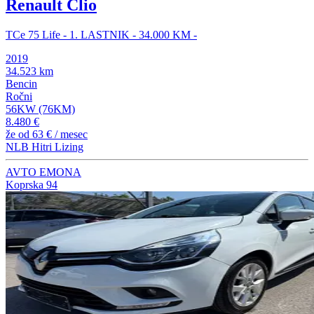
Renault Clio
TCe 75 Life - 1. LASTNIK - 34.000 KM -
2019
34.523 km
Bencin
Ročni
56KW (76KM)
8.480 €
že od
63 €
/ mesec
NLB Hitri Lizing
AVTO EMONA
Koprska 94