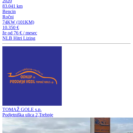
2020
83.041 km
Bencin
Ročni
74KW (101KM)
10.350 €
že od
76 €
/ mesec
NLB Hitri Lizing
TOMAŽ GOLE s.p.
Podjetniška ulica 2,Trebnje