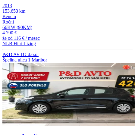
2013
153.653 km
Bencin
Ročni
66KW (90KM)
4.790 €
že od
116 €
/ mesec
NLB Hitri Lizing
P&D AVTO d.o.o.
Špelina ulica 1,Maribor