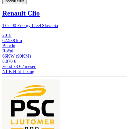
Počisti filtre
Renault Clio
TCe 90 Energy I feel Slovenia
2018
62.588 km
Bencin
Ročni
66KW (90KM)
8.870 €
že od
73 €
/ mesec
NLB Hitri Lizing