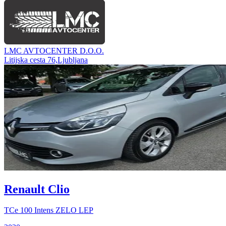
LMC AVTOCENTER D.O.O.
Litijska cesta 76,Ljubljana
Renault Clio
TCe 100 Intens ZELO LEP