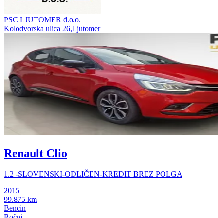
PSC LJUTOMER d.o.o.
Kolodvorska ulica 26,Ljutomer
Renault Clio
1.2 -SLOVENSKI-ODLIČEN-KREDIT BREZ POLGA
2015
99.875 km
Bencin
Ročni