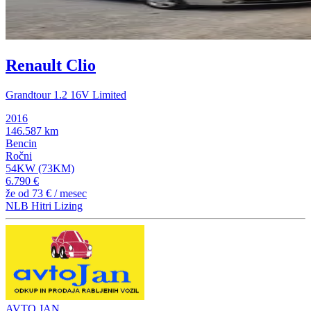
Renault Clio
Grandtour 1.2 16V Limited
2016
146.587 km
Bencin
Ročni
54KW (73KM)
6.790 €
že od
73 €
/ mesec
NLB Hitri Lizing
AVTO JAN