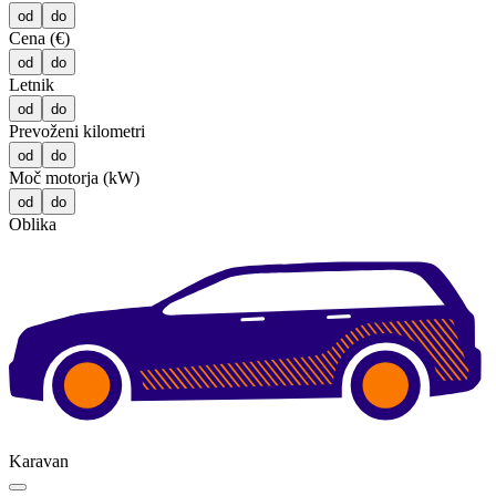
od
do
Cena (€)
od
do
Letnik
od
do
Prevoženi kilometri
od
do
Moč motorja (kW)
od
do
Oblika
Karavan