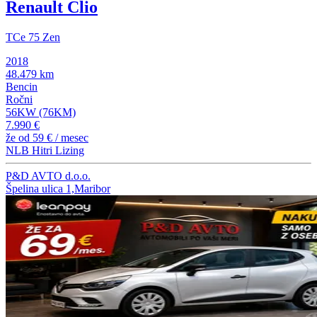
Renault Clio
TCe 75 Zen
2018
48.479 km
Bencin
Ročni
56KW (76KM)
7.990 €
že od
59 €
/ mesec
NLB Hitri Lizing
P&D AVTO d.o.o.
Špelina ulica 1,Maribor