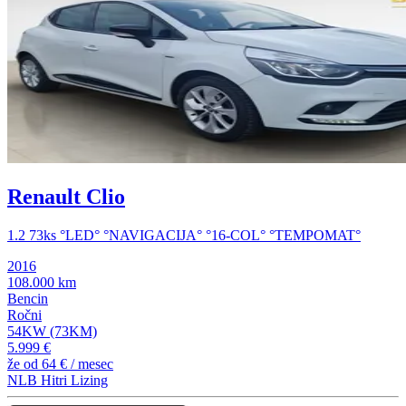
Renault Clio
1.2 73ks °LED° °NAVIGACIJA° °16-COL° °TEMPOMAT°
2016
108.000 km
Bencin
Ročni
54KW (73KM)
5.999 €
že od
64 €
/ mesec
NLB Hitri Lizing