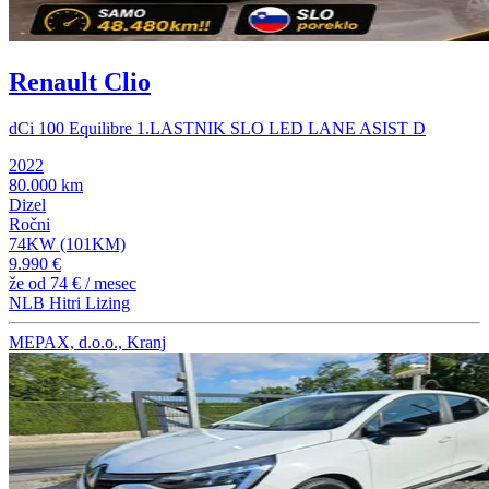
Renault Clio
dCi 100 Equilibre 1.LASTNIK SLO LED LANE ASIST D
2022
80.000 km
Dizel
Ročni
74KW (101KM)
9.990 €
že od
74 €
/ mesec
NLB Hitri Lizing
MEPAX, d.o.o., Kranj