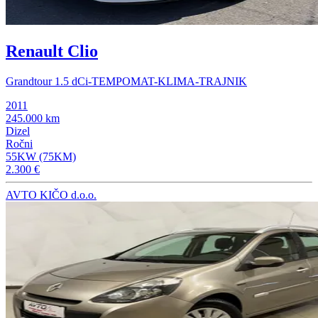
Renault Clio
Grandtour 1.5 dCi-TEMPOMAT-KLIMA-TRAJNIK
2011
245.000 km
Dizel
Ročni
55KW (75KM)
2.300 €
AVTO KIČO d.o.o.