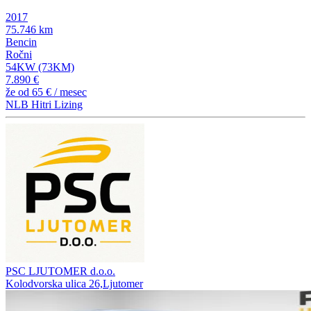
2017
75.746 km
Bencin
Ročni
54KW (73KM)
7.890 €
že od
65 €
/ mesec
NLB Hitri Lizing
PSC LJUTOMER d.o.o.
Kolodvorska ulica 26,Ljutomer