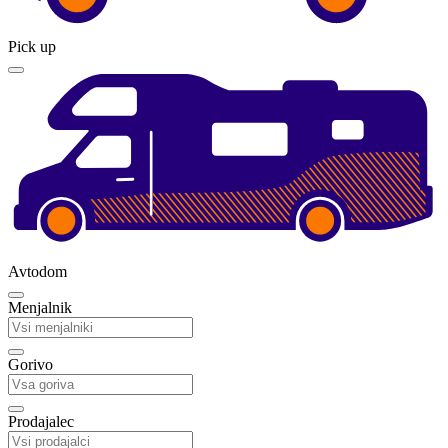
Pick up
Avtodom
Menjalnik
Gorivo
Prodajalec