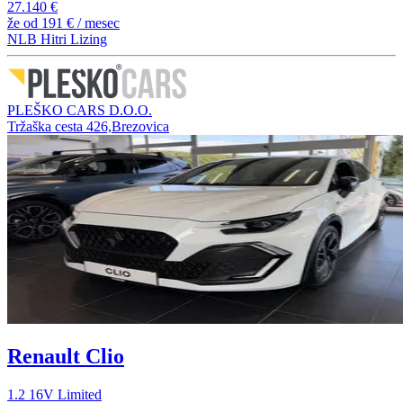
27.140 €
že od
191 €
/ mesec
NLB Hitri Lizing
PLEŠKO CARS D.O.O.
Tržaška cesta 426,Brezovica
Renault Clio
1.2 16V Limited