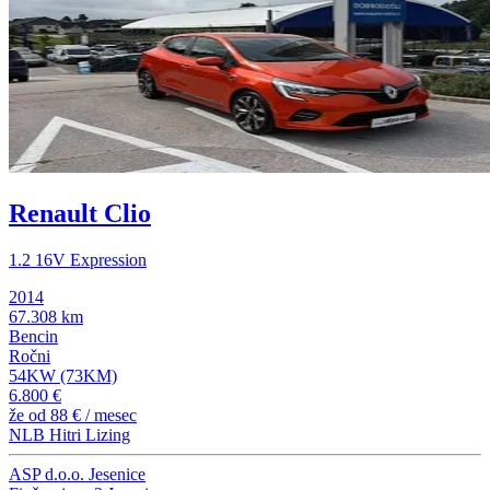
Renault Clio
1.2 16V Expression
2014
67.308 km
Bencin
Ročni
54KW (73KM)
6.800 €
že od
88 €
/ mesec
NLB Hitri Lizing
ASP d.o.o. Jesenice