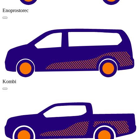
Enoprostorec
Kombi