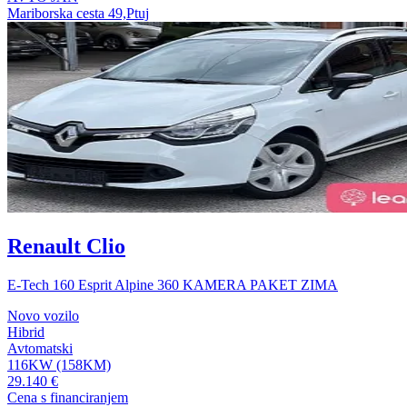
Mariborska cesta 49,Ptuj
Renault Clio
E-Tech 160 Esprit Alpine 360 KAMERA PAKET ZIMA
Novo vozilo
Hibrid
Avtomatski
116KW (158KM)
29.140 €
Cena s financiranjem