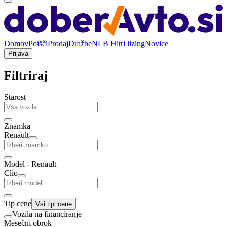
Domov
Poišči
Prodaj
Dražbe
NLB Hitri lizing
Novice
Prijava
Filtriraj
Starost
Znamka
Renault
Model - Renault
Clio
Tip cene
Vsi tipi cene
Vozila na financiranje
Mesečni obrok