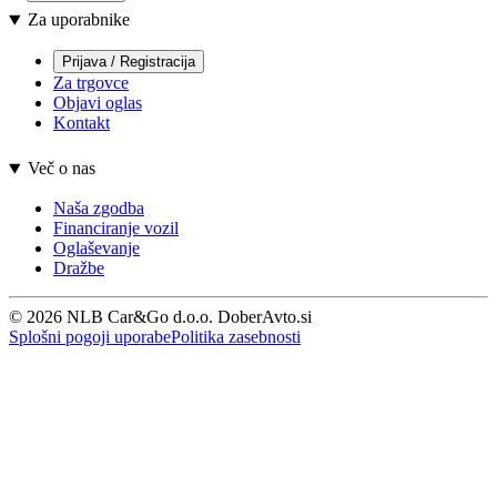
Za uporabnike
Prijava / Registracija
Za trgovce
Objavi oglas
Kontakt
Več o nas
Naša zgodba
Financiranje vozil
Oglaševanje
Dražbe
© 2026 NLB Car&Go d.o.o. DoberAvto.si
Splošni pogoji uporabe
Politika zasebnosti