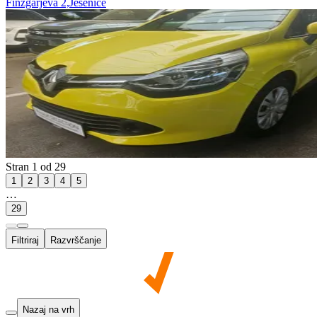
Finžgarjeva 2,Jesenice
Stran 1 od 29
1
2
3
4
5
…
29
Filtriraj
Razvrščanje
Nazaj na vrh