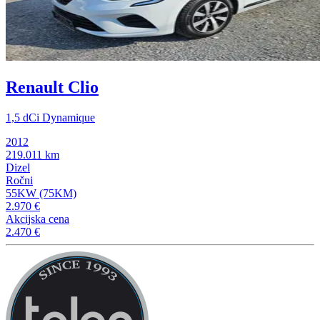
Renault Clio
1,5 dCi Dynamique
2012
219.011 km
Dizel
Ročni
55KW (75KM)
2.970 €
Akcijska cena
2.470 €