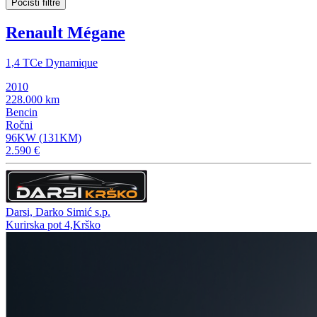
Počisti filtre
Renault Mégane
1,4 TCe Dynamique
2010
228.000 km
Bencin
Ročni
96KW (131KM)
2.590 €
Darsi, Darko Simić s.p.
Kurirska pot 4,Krško