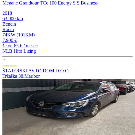
Megane Grandtour TCe 100 Energy S S Business
2018
63.900 km
Bencin
Ročni
74KW (101KM)
7.900 €
že od
65 €
/ mesec
NLB Hitri Lizing
ŠTAJERSKI AVTO DOM D.O.O.
Tržaška 38,Maribor