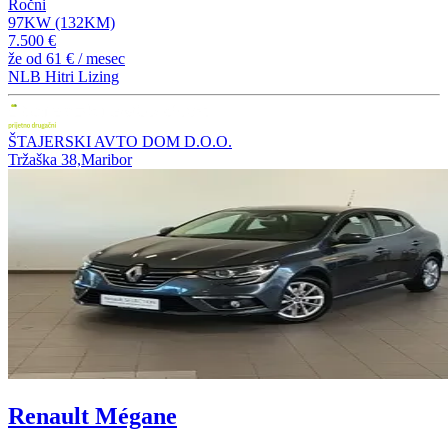
Ročni
97KW (132KM)
7.500 €
že od
61 €
/ mesec
NLB Hitri Lizing
ŠTAJERSKI AVTO DOM D.O.O.
Tržaška 38,Maribor
Renault Mégane