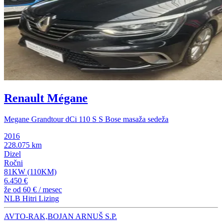
Renault Mégane
Megane Grandtour dCi 110 S S Bose masaža sedeža
2016
228.075 km
Dizel
Ročni
81KW (110KM)
6.450 €
že od
60 €
/ mesec
NLB Hitri Lizing
AVTO-RAK,BOJAN ARNUŠ S.P.