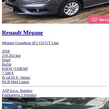
Renault Mégane
Megane Grandtour dCi 110 GT Line
2018
219.263 km
Dizel
Ročni
81KW (110KM)
7.500 €
že od
61 €
/ mesec
NLB Hitri Lizing
ASP d.o.o. Jesenice
Finžgarjeva 2,Jesenice