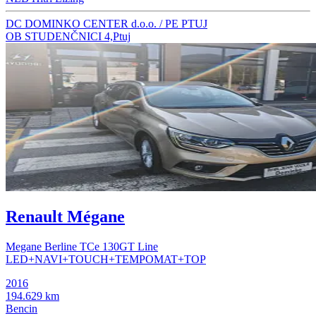
DC DOMINKO CENTER d.o.o. / PE PTUJ
OB STUDENČNICI 4,Ptuj
Renault Mégane
Megane Berline TCe 130GT Line
LED+NAVI+TOUCH+TEMPOMAT+TOP
2016
194.629 km
Bencin