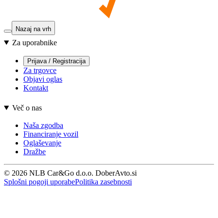
Nazaj na vrh
Za uporabnike
Prijava / Registracija
Za trgovce
Objavi oglas
Kontakt
Več o nas
Naša zgodba
Financiranje vozil
Oglaševanje
Dražbe
© 2026 NLB Car&Go d.o.o. DoberAvto.si
Splošni pogoji uporabe
Politika zasebnosti