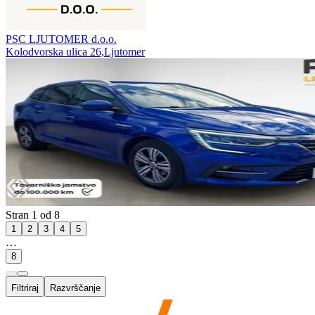
PSC LJUTOMER d.o.o.
Kolodvorska ulica 26,Ljutomer
Stran 1 od 8
1
2
3
4
5
…
8
Filtriraj
Razvrščanje