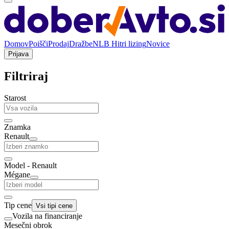
Domov
Poišči
Prodaj
Dražbe
NLB Hitri lizing
Novice
Prijava
Filtriraj
Starost
Znamka
Renault
Model - Renault
Mégane
Tip cene
Vsi tipi cene
Vozila na financiranje
Mesečni obrok