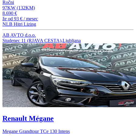
Ročni
97KW (132KM)
8.690 €
že od
93 €
/ mesec
NLB Hitri Lizing
AB AVTO d.o.o.
Studenec 11 (RJAVA CESTA),Ljubljana
Renault Mégane
Megane Grandtour TCe 130 Intens