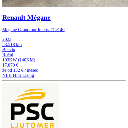
Renault Mégane
Megane Grandtour Intens TCe140
2023
53.518 km
Bencin
Ročni
103KW (140KM)
17.870 €
že od
132 €
/ mesec
NLB Hitri Lizing