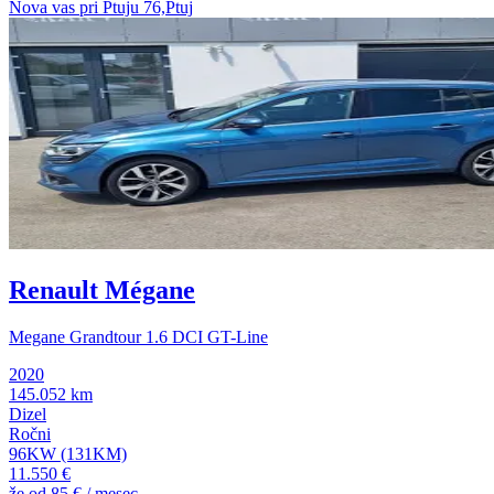
Nova vas pri Ptuju 76,Ptuj
Renault Mégane
Megane Grandtour 1.6 DCI GT-Line
2020
145.052 km
Dizel
Ročni
96KW (131KM)
11.550 €
že od
85 €
/ mesec