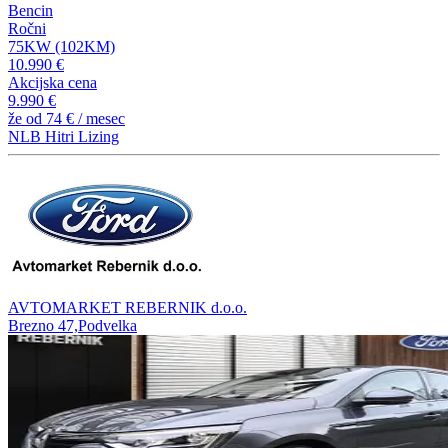
Bencin
Ročni
75KW (102KM)
10.990 €
Akcijska cena
9.990 €
že od
74 €
/ mesec
NLB Hitri Lizing
AVTOMARKET REBERNIK d.o.o.
Brezno 47,Podvelka