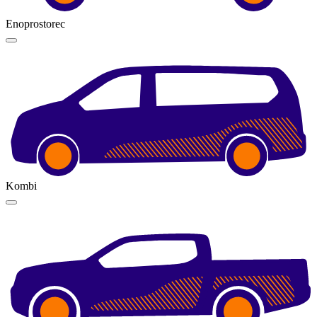
Enoprostorec
Kombi