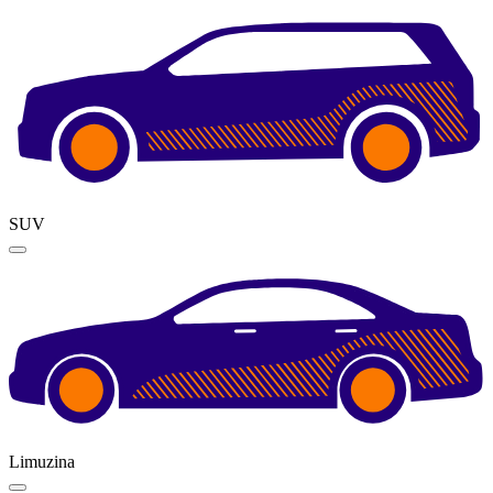
SUV
Limuzina