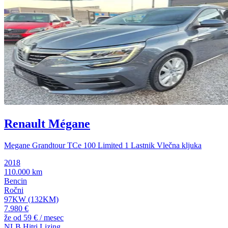
Renault Mégane
Megane Grandtour TCe 100 Limited 1 Lastnik Vlečna kljuka
2018
110.000 km
Bencin
Ročni
97KW (132KM)
7.980 €
že od
59 €
/ mesec
NLB Hitri Lizing