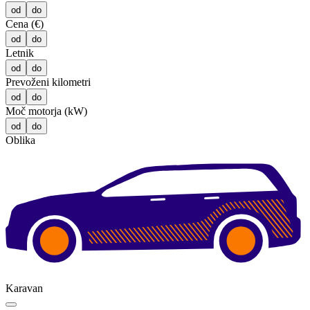
od
do
Cena (€)
od
do
Letnik
od
do
Prevoženi kilometri
od
do
Moč motorja (kW)
od
do
Oblika
Karavan