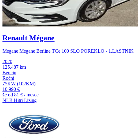
Renault Mégane
Megane Megane Berline TCe 100 SLO POREKLO - 1.LASTNIK
2020
125.487 km
Bencin
Ročni
75KW (102KM)
10.990 €
že od
81 €
/ mesec
NLB Hitri Lizing