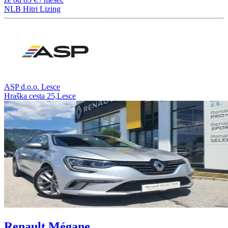
NLB Hitri Lizing
ASP d.o.o. Lesce
Hraška cesta 25,Lesce
Renault Mégane