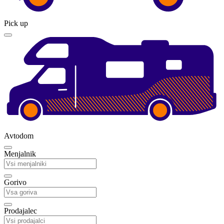
Pick up
Avtodom
Menjalnik
Gorivo
Prodajalec