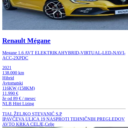
Renault Mégane
Megane 1.6 AVT ELEKTRIKAHYBRID-VIRTUAL-LED-NAVI-
ACC-2XPDC
2021
138.000 km
Hibrid
Avtomatski
116KW (158KM)
11.990 €
že od
89 €
/ mesec
NLB Hitri Lizing
TIAL ŽELJKO STEVANIĆ S.P
IPAVČEVA ULICA 19 NASPROTI TEHNIČNIH PREGLEDOV
AVTO KRKA CELJE,Celje