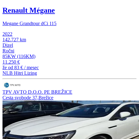
Renault Mégane
Megane Grandtour dCi 115
2022
142.727 km
Dizel
Ročni
85KW (116KM)
11.250 €
že od
83 €
/ mesec
NLB Hitri Lizing
TPV AVTO D.O.O. PE BREŽICE
Cesta svobode 37,Brežice