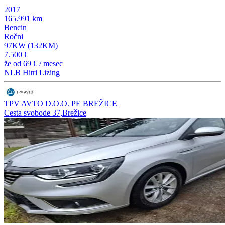
2017
165.991 km
Bencin
Ročni
97KW (132KM)
7.500 €
že od
69 €
/ mesec
NLB Hitri Lizing
TPV AVTO D.O.O. PE BREŽICE
Cesta svobode 37,Brežice