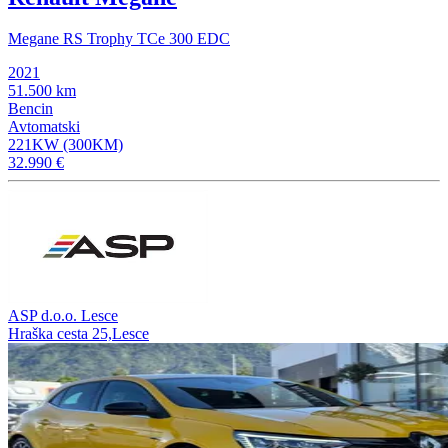
Megane RS Trophy TCe 300 EDC
2021
51.500 km
Bencin
Avtomatski
221KW (300KM)
32.990 €
ASP d.o.o. Lesce
Hraška cesta 25,Lesce