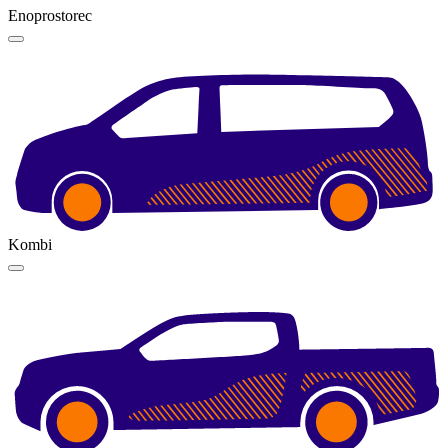
Enoprostorec
Kombi