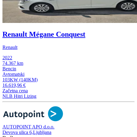
Renault Mégane Conquest
Renault
2022
74.367 km
Bencin
Avtomatski
103KW (140KM)
16.619,96 €
Začetna cena
NLB Hitri Lizing
AUTOPOINT APO d.o.o.
Devova ulica 6,Ljubljana