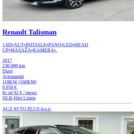
Renault Talisman
1.6D•AUT•INITIALE•PANO•LED•HEAD
UP•MASAŽA•KAMERA•.
2017
230.000 km
Dizel
Avtomatski
118KW (160KM)
9.950 €
že od
92 €
/ mesec
NLB Hitri Lizing
ACZ AVTO PLUS d.o.o.