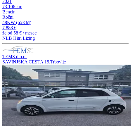
2021
73.106 km
Bencin
Ročni
48KW (65KM)
7.888 €
že od
58 €
/ mesec
NLB Hitri Lizing
TEMS d.o.o.
SAVINJSKA CESTA 15,Trbovlje