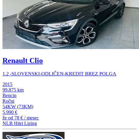
Renault Clio
1.2 -SLOVENSKI-ODLIČEN-KREDIT BREZ POLGA
2015
99.875 km
Bencin
Ročni
54KW (73KM)
5.990 €
že od
78 €
/ mesec
NLB Hitri Lizing