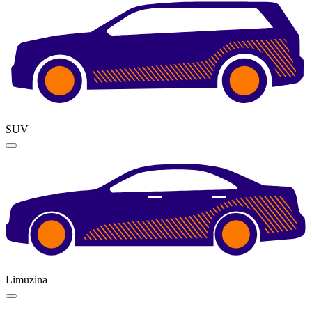
SUV
Limuzina