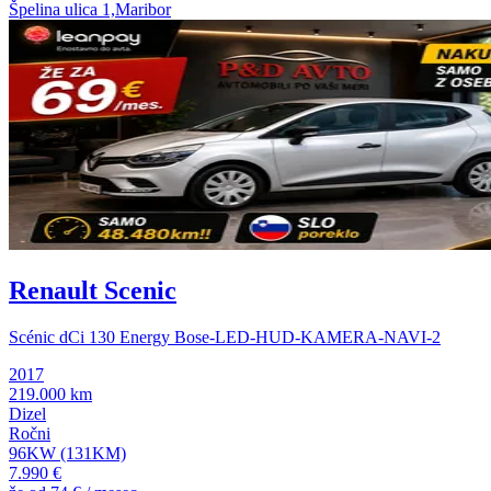
Špelina ulica 1,Maribor
Renault Scenic
Scénic dCi 130 Energy Bose-LED-HUD-KAMERA-NAVI-2
2017
219.000 km
Dizel
Ročni
96KW (131KM)
7.990 €