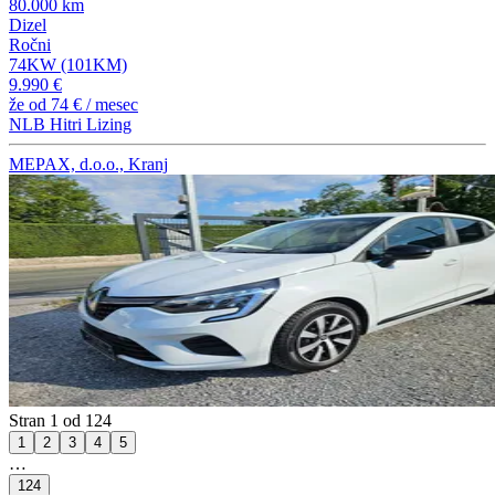
80.000 km
Dizel
Ročni
74KW (101KM)
9.990 €
že od
74 €
/ mesec
NLB Hitri Lizing
MEPAX, d.o.o., Kranj
Stran 1 od 124
1
2
3
4
5
…
124