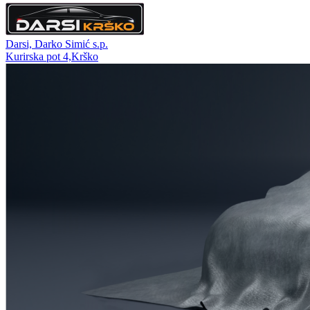
Darsi, Darko Simić s.p.
Kurirska pot 4,Krško