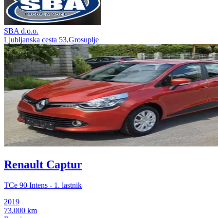
SBA d.o.o.
Ljubljanska cesta 53,Grosuplje
Renault Captur
TCe 90 Intens - 1. lastnik
2019
73.000 km