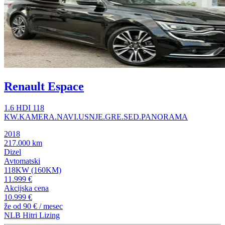
Renault Espace
1.6 HDI 118
KW.KAMERA.NAVI.USNJE.GRE.SED.PANORAMA
2018
217.000 km
Dizel
Avtomatski
118KW (160KM)
11.999 €
Akcijska cena
10.999 €
že od
90 €
/ mesec
NLB Hitri Lizing