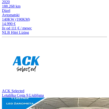
2020
188.268 km
Dizel
Avtomatski
140KW (190KM)
14.990 €
že od
111 €
/ mesec
NLB Hitri Lizing
ACK Selected
Letališka Cesta 9,Ljubljana