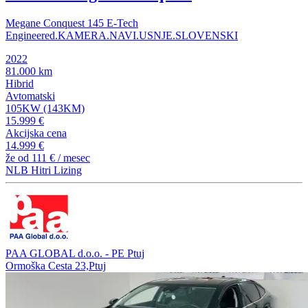
Megane Conquest 145 E-Tech
Engineered.KAMERA.NAVI.USNJE.SLOVENSKI
2022
81.000 km
Hibrid
Avtomatski
105KW (143KM)
15.999 €
Akcijska cena
14.999 €
že od
111 €
/ mesec
NLB Hitri Lizing
PAA GLOBAL d.o.o. - PE Ptuj
Ormoška Cesta 23,Ptuj