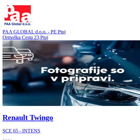
PAA GLOBAL d.o.o. - PE Ptuj
Ormoška Cesta 23,Ptuj
Renault Twingo
SCE 65 - INTENS