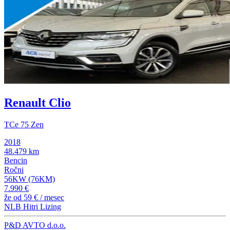
Renault Clio
TCe 75 Zen
2018
48.479 km
Bencin
Ročni
56KW (76KM)
7.990 €
že od
59 €
/ mesec
NLB Hitri Lizing
P&D AVTO d.o.o.