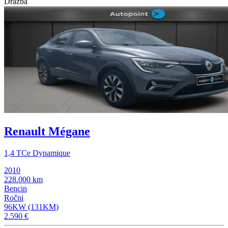
Dražba
Renault Mégane
1,4 TCe Dynamique
2010
228.000 km
Bencin
Ročni
96KW (131KM)
2.590 €