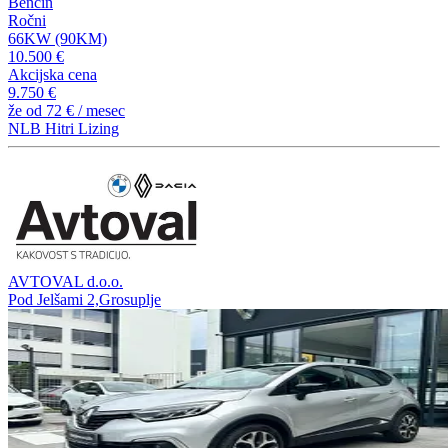
Bencin
Ročni
66KW (90KM)
10.500 €
Akcijska cena
9.750 €
že od
72 €
/ mesec
NLB Hitri Lizing
AVTOVAL d.o.o.
Pod Jelšami 2,Grosuplje