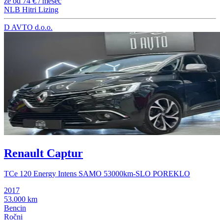
že od
74 €
/ mesec
NLB Hitri Lizing
D AVTO d.o.o.
Renault Captur
TCe 120 Energy Intens SAMO 53000km-SLO POREKLO
2017
53.000 km
Bencin
Ročni