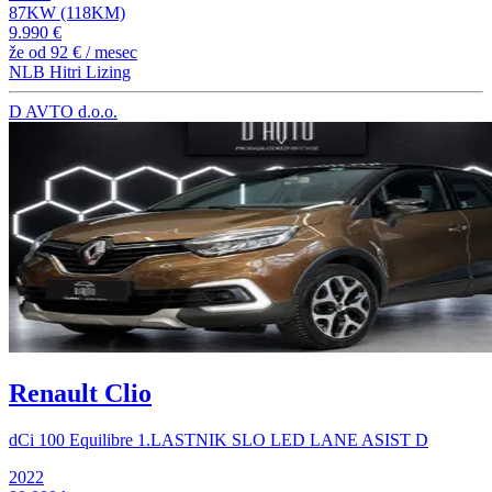
87KW (118KM)
9.990 €
že od
92 €
/ mesec
NLB Hitri Lizing
D AVTO d.o.o.
Renault Clio
dCi 100 Equilibre 1.LASTNIK SLO LED LANE ASIST D
2022