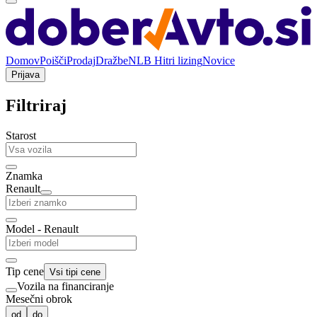
Domov
Poišči
Prodaj
Dražbe
NLB Hitri lizing
Novice
Prijava
Filtriraj
Starost
Znamka
Renault
Model - Renault
Tip cene
Vsi tipi cene
Vozila na financiranje
Mesečni obrok
od
do