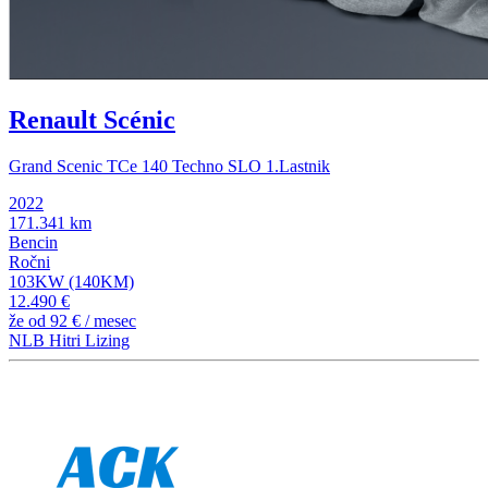
Renault Scénic
Grand Scenic TCe 140 Techno SLO 1.Lastnik
2022
171.341 km
Bencin
Ročni
103KW (140KM)
12.490 €
že od
92 €
/ mesec
NLB Hitri Lizing