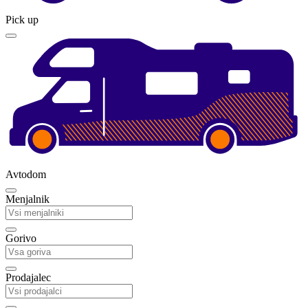
Pick up
Avtodom
Menjalnik
Gorivo
Prodajalec