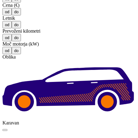
Cena (€)
od
do
Letnik
od
do
Prevoženi kilometri
od
do
Moč motorja (kW)
od
do
Oblika
Karavan