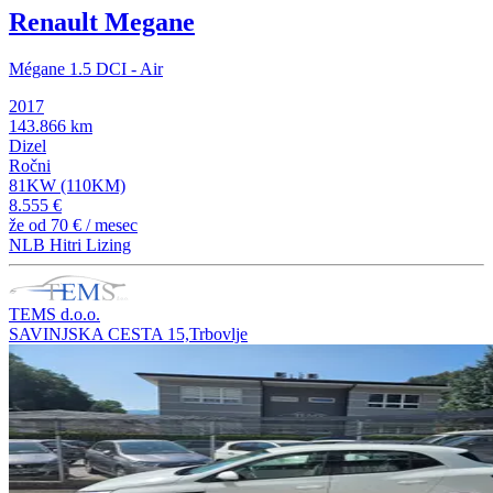
Renault Megane
Mégane 1.5 DCI - Air
2017
143.866 km
Dizel
Ročni
81KW (110KM)
8.555 €
že od
70 €
/ mesec
NLB Hitri Lizing
TEMS d.o.o.
SAVINJSKA CESTA 15,Trbovlje