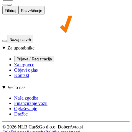
Filtriraj
Razvrščanje
Nazaj na vrh
Za uporabnike
Prijava / Registracija
Za trgovce
Objavi oglas
Kontakt
Več o nas
Naša zgodba
Financiranje vozil
Oglaševanje
Dražbe
© 2026 NLB Car&Go d.o.o. DoberAvto.si