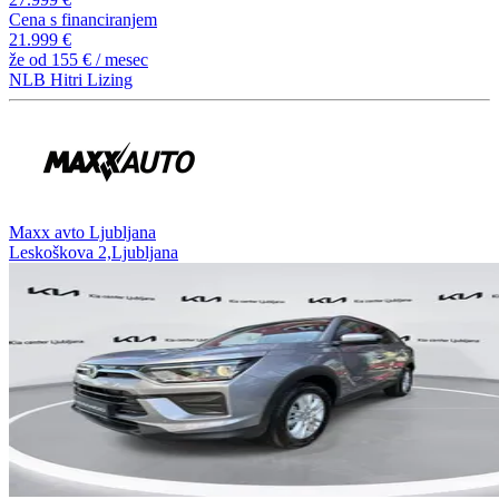
Cena s financiranjem
21.999 €
že od
155 €
/ mesec
NLB Hitri Lizing
⁠Maxx avto Ljubljana
Leskoškova 2,Ljubljana