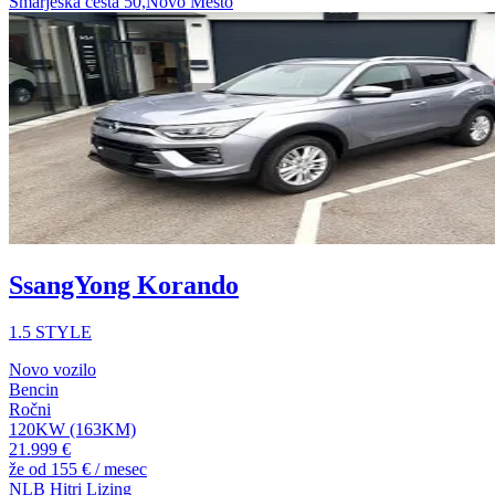
Šmarješka cesta 50,Novo Mesto
SsangYong Korando
1.5 STYLE
Novo vozilo
Bencin
Ročni
120KW (163KM)
21.999 €
že od
155 €
/ mesec
NLB Hitri Lizing