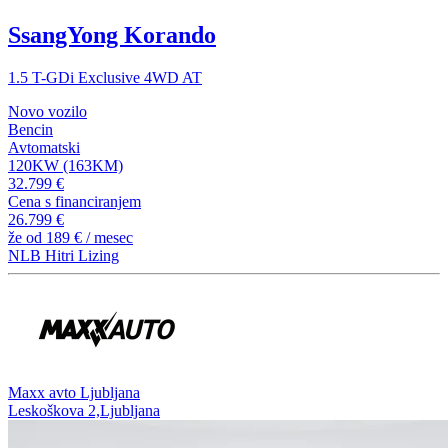
SsangYong Korando
1.5 T-GDi Exclusive 4WD AT
Novo vozilo
Bencin
Avtomatski
120KW (163KM)
32.799 €
Cena s financiranjem
26.799 €
že od
189 €
/ mesec
NLB Hitri Lizing
⁠Maxx avto Ljubljana
Leskoškova 2,Ljubljana