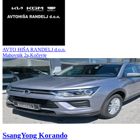
AVTO HIŠA RANDELJ d.o.o.
Mahovnik 2a,Kočevje
SsangYong Korando