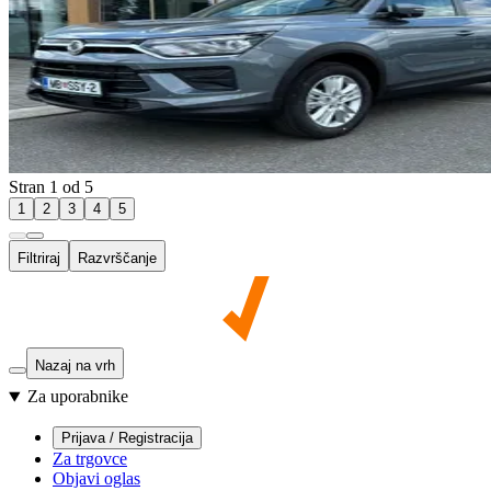
Stran 1 od 5
1
2
3
4
5
Filtriraj
Razvrščanje
Nazaj na vrh
Za uporabnike
Prijava / Registracija
Za trgovce
Objavi oglas