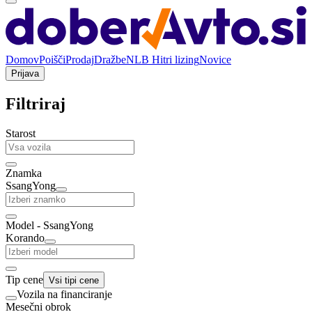
Domov
Poišči
Prodaj
Dražbe
NLB Hitri lizing
Novice
Prijava
Filtriraj
Starost
Znamka
SsangYong
Model - SsangYong
Korando
Tip cene
Vsi tipi cene
Vozila na financiranje
Mesečni obrok