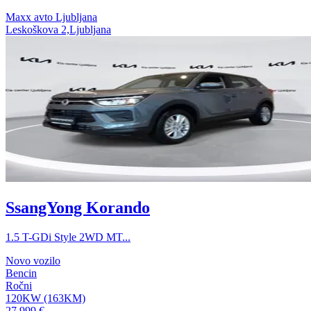
⁠Maxx avto Ljubljana
Leskoškova 2,Ljubljana
SsangYong Korando
1.5 T-GDi Style 2WD MT...
Novo vozilo
Bencin
Ročni
120KW (163KM)
27.999 €