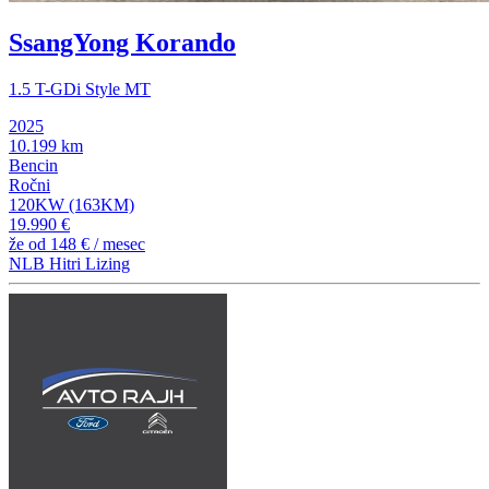
SsangYong Korando
1.5 T-GDi Style MT
2025
10.199 km
Bencin
Ročni
120KW (163KM)
19.990 €
že od
148 €
/ mesec
NLB Hitri Lizing