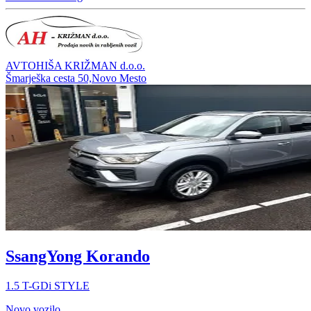
AVTOHIŠA KRIŽMAN d.o.o.
Šmarješka cesta 50,Novo Mesto
SsangYong Korando
1.5 T-GDi STYLE
Novo vozilo