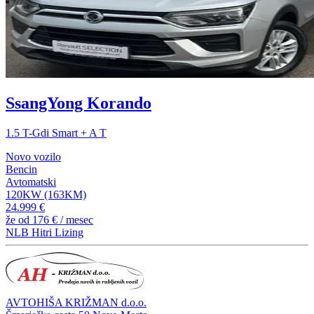
SsangYong Korando
1.5 T-Gdi Smart + A T
Novo vozilo
Bencin
Avtomatski
120KW (163KM)
24.999 €
že od
176 €
/ mesec
NLB Hitri Lizing
AVTOHIŠA KRIŽMAN d.o.o.