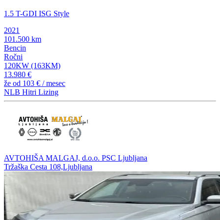
1.5 T-GDI ISG Style
2021
101.500 km
Bencin
Ročni
120KW (163KM)
13.980 €
že od
103 €
/ mesec
NLB Hitri Lizing
AVTOHIŠA MALGAJ, d.o.o. PSC Ljubljana
Tržaška Cesta 108,Ljubljana