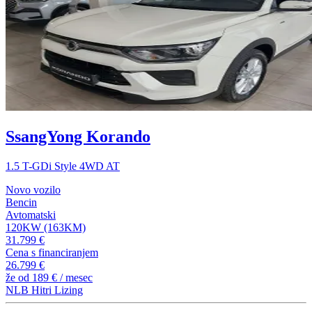
SsangYong Korando
1.5 T-GDi Style 4WD AT
Novo vozilo
Bencin
Avtomatski
120KW (163KM)
31.799 €
Cena s financiranjem
26.799 €
že od
189 €
/ mesec
NLB Hitri Lizing