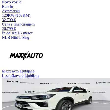
Novo vozilo
Bencin
Avtomatski
120KW (163KM)
32.799 €
Cena s financiranjem
26.799 €
že od
189 €
/ mesec
NLB Hitri Lizing
⁠Maxx avto Ljubljana
Leskoškova 2,Ljubljana