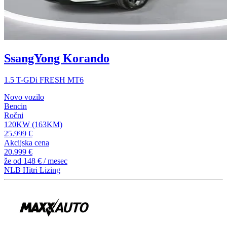
SsangYong Korando
1.5 T-GDi FRESH MT6
Novo vozilo
Bencin
Ročni
120KW (163KM)
25.999 €
Akcijska cena
20.999 €
že od
148 €
/ mesec
NLB Hitri Lizing