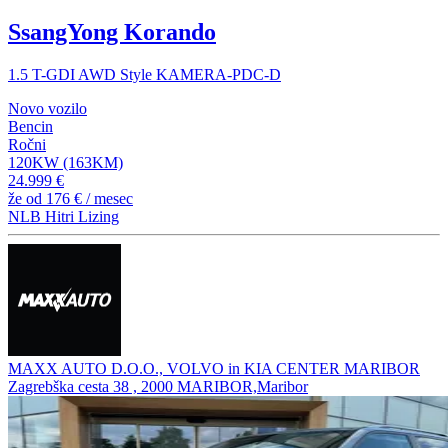
SsangYong Korando
1.5 T-GDI AWD Style KAMERA-PDC-D
Novo vozilo
Bencin
Ročni
120KW (163KM)
24.999 €
že od
176 €
/ mesec
NLB Hitri Lizing
MAXX AUTO D.O.O., VOLVO in KIA CENTER MARIBOR
Zagrebška cesta 38 , 2000 MARIBOR,Maribor