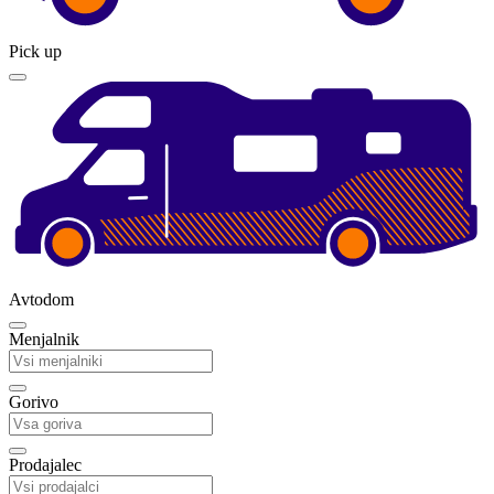
Pick up
Avtodom
Menjalnik
Gorivo
Prodajalec