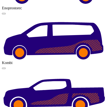
Enoprostorec
Kombi