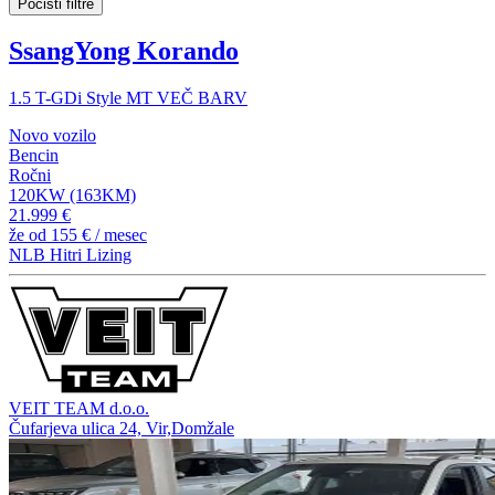
Počisti filtre
SsangYong Korando
1.5 T-GDi Style MT VEČ BARV
Novo vozilo
Bencin
Ročni
120KW (163KM)
21.999 €
že od
155 €
/ mesec
NLB Hitri Lizing
VEIT TEAM d.o.o.
Čufarjeva ulica 24, Vir,Domžale