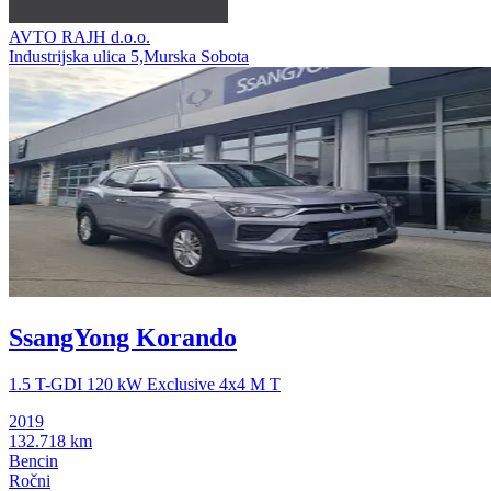
AVTO RAJH d.o.o.
Industrijska ulica 5,Murska Sobota
SsangYong Korando
1.5 T-GDI 120 kW Exclusive 4x4 M T
2019
132.718 km
Bencin
Ročni