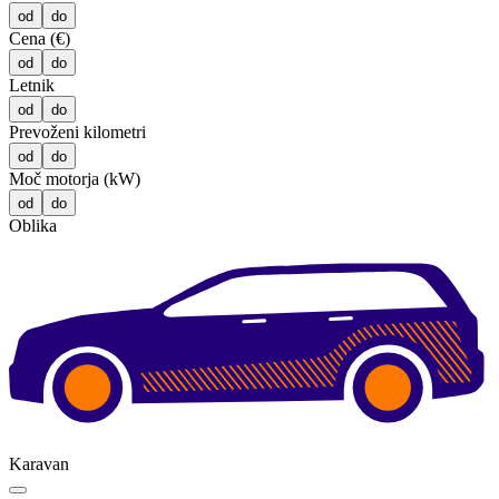
od
do
Cena (€)
od
do
Letnik
od
do
Prevoženi kilometri
od
do
Moč motorja (kW)
od
do
Oblika
Karavan