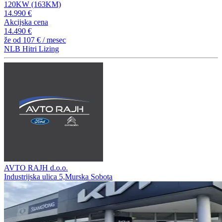
120KW (163KM)
14.990 €
Akcijska cena
14.490 €
že od
107 €
/ mesec
NLB Hitri Lizing
AVTO RAJH d.o.o.
Industrijska ulica 5,Murska Sobota