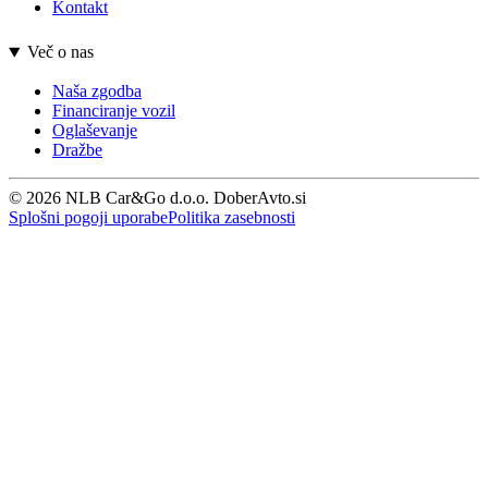
Kontakt
Več o nas
Naša zgodba
Financiranje vozil
Oglaševanje
Dražbe
© 2026 NLB Car&Go d.o.o. DoberAvto.si
Splošni pogoji uporabe
Politika zasebnosti