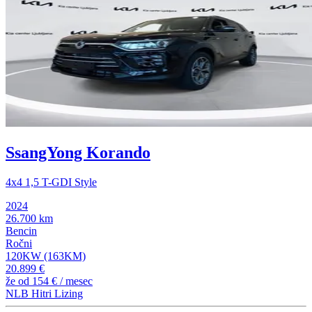
SsangYong Korando
4x4 1,5 T-GDI Style
2024
26.700 km
Bencin
Ročni
120KW (163KM)
20.899 €
že od
154 €
/ mesec
NLB Hitri Lizing