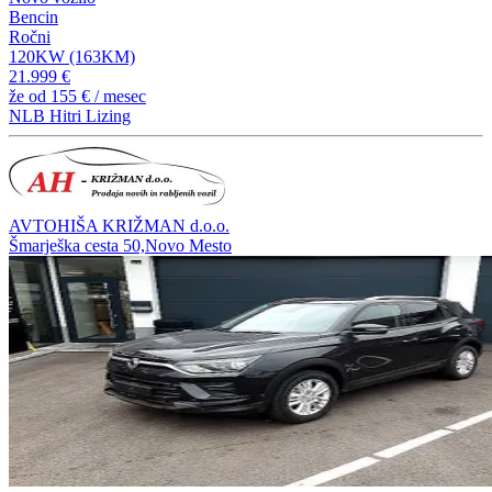
Bencin
Ročni
120KW (163KM)
21.999 €
že od
155 €
/ mesec
NLB Hitri Lizing
AVTOHIŠA KRIŽMAN d.o.o.
Šmarješka cesta 50,Novo Mesto