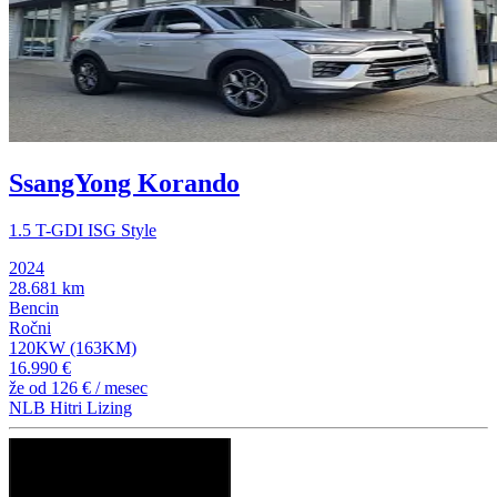
SsangYong Korando
1.5 T-GDI ISG Style
2024
28.681 km
Bencin
Ročni
120KW (163KM)
16.990 €
že od
126 €
/ mesec
NLB Hitri Lizing