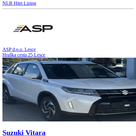
NLB Hitri Lizing
ASP d.o.o. Lesce
Hraška cesta 25,Lesce
Suzuki Vitara