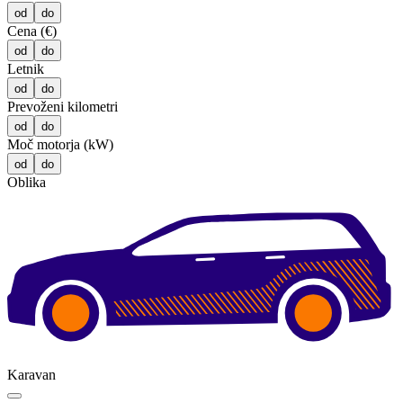
od
do
Cena (€)
od
do
Letnik
od
do
Prevoženi kilometri
od
do
Moč motorja (kW)
od
do
Oblika
Karavan