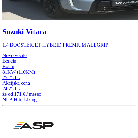
Suzuki Vitara
1.4 BOOSTERJET HYBRID PREMIUM ALLGRIP
Novo vozilo
Bencin
Ročni
81KW (110KM)
25.750 €
Akcijska cena
24.250 €
že od
171 €
/ mesec
NLB Hitri Lizing