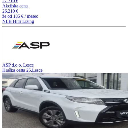
27.710 €
Akcijska cena
26.210 €
že od
185 €
/ mesec
NLB Hitri Lizing
ASP d.o.o. Lesce
Hraška cesta 25,Lesce