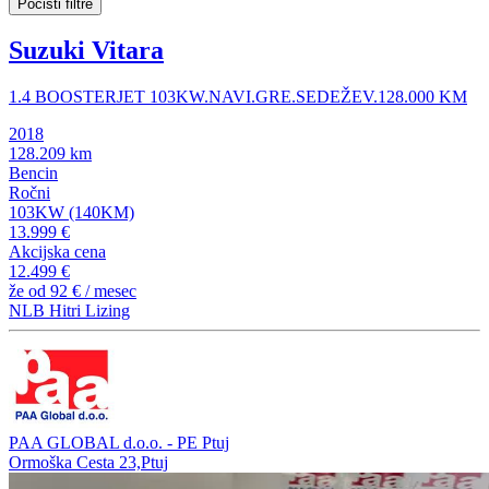
Počisti filtre
Suzuki Vitara
1.4 BOOSTERJET 103KW.NAVI.GRE.SEDEŽEV.128.000 KM
2018
128.209 km
Bencin
Ročni
103KW (140KM)
13.999 €
Akcijska cena
12.499 €
že od
92 €
/ mesec
NLB Hitri Lizing
PAA GLOBAL d.o.o. - PE Ptuj
Ormoška Cesta 23,Ptuj