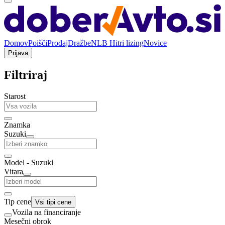
Domov
Poišči
Prodaj
Dražbe
NLB Hitri lizing
Novice
Prijava
Filtriraj
Starost
Znamka
Suzuki
Model - Suzuki
Vitara
Tip cene
Vsi tipi cene
Vozila na financiranje
Mesečni obrok