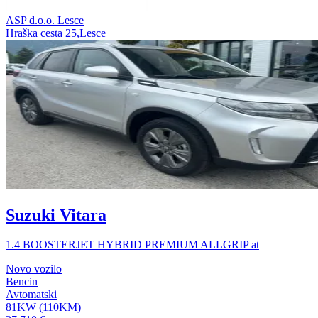
ASP d.o.o. Lesce
Hraška cesta 25,Lesce
Suzuki Vitara
1.4 BOOSTERJET HYBRID PREMIUM ALLGRIP at
Novo vozilo
Bencin
Avtomatski
81KW (110KM)