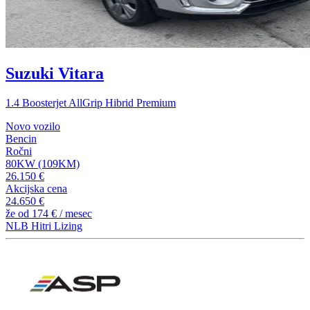
Suzuki Vitara
1.4 Boosterjet AllGrip Hibrid Premium
Novo vozilo
Bencin
Ročni
80KW (109KM)
26.150 €
Akcijska cena
24.650 €
že od
174 €
/ mesec
NLB Hitri Lizing