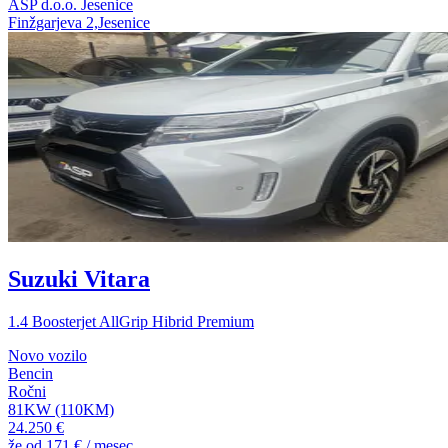
ASP d.o.o. Jesenice
Finžgarjeva 2,Jesenice
Suzuki Vitara
1.4 Boosterjet AllGrip Hibrid Premium
Novo vozilo
Bencin
Ročni
81KW (110KM)
24.250 €
že od
171 €
/ mesec