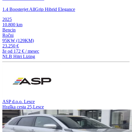
1.4 Boosterjet AllGrip Hibrid Elegance
2025
10.800 km
Bencin
Ročni
95KW (129KM)
23.250 €
že od
172 €
/ mesec
NLB Hitri Lizing
ASP d.o.o. Lesce
Hraška cesta 25,Lesce