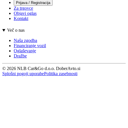
Prijava / Registracija
Za trgovce
Objavi oglas
Kontakt
Več o nas
Naša zgodba
Financiranje vozil
Oglaševanje
Dražbe
© 2026 NLB Car&Go d.o.o. DoberAvto.si
Splošni pogoji uporabe
Politika zasebnosti