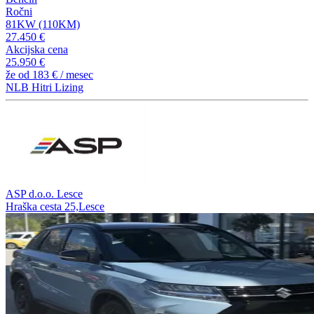
Ročni
81KW (110KM)
27.450 €
Akcijska cena
25.950 €
že od
183 €
/ mesec
NLB Hitri Lizing
ASP d.o.o. Lesce
Hraška cesta 25,Lesce