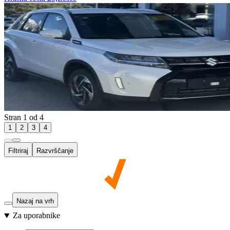
Stran 1 od 4
1
2
3
4
Filtriraj
Razvrščanje
Nazaj na vrh
Za uporabnike