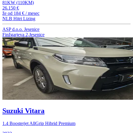
81KW (110KM)
26.150 €
že od
184 €
/ mesec
NLB Hitri Lizing
ASP d.o.o. Jesenice
Finžgarjeva 2,Jesenice
Suzuki Vitara
1.4 Boosterjet AllGrip Hibrid Premium