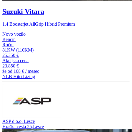
Suzuki Vitara
1.4 Boosterjet AllGrip Hibrid Premium
Novo vozilo
Bencin
Ročni
81KW (110KM)
25.350 €
Akcijska cena
23.850 €
že od
168 €
/ mesec
NLB Hitri Lizing
ASP d.o.o. Lesce
Hraška cesta 25,Lesce