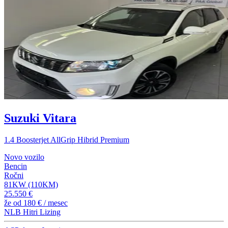
Suzuki Vitara
1.4 Boosterjet AllGrip Hibrid Premium
Novo vozilo
Bencin
Ročni
81KW (110KM)
25.550 €
že od
180 €
/ mesec
NLB Hitri Lizing