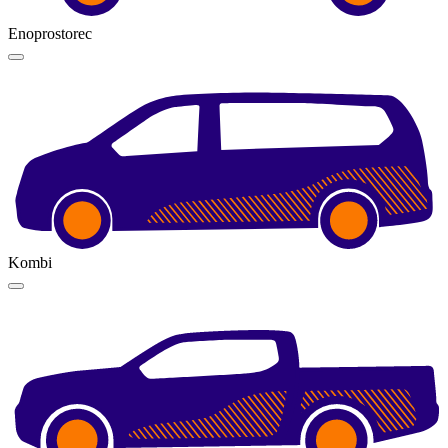
Enoprostorec
Kombi