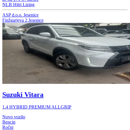
NLB Hitri Lizing
ASP d.o.o. Jesenice
Finžgarjeva 2,Jesenice
Suzuki Vitara
1.4 HYBRID PREMIUM ALLGRIP
Novo vozilo
Bencin
Ročni