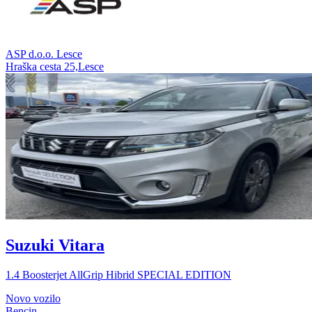
ASP d.o.o. Lesce
Hraška cesta 25,Lesce
Suzuki Vitara
1.4 Boosterjet AllGrip Hibrid SPECIAL EDITION
Novo vozilo
Bencin