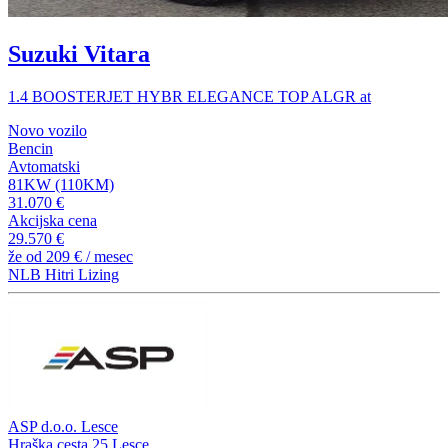
Suzuki Vitara
1.4 BOOSTERJET HYBR ELEGANCE TOP ALGR at
Novo vozilo
Bencin
Avtomatski
81KW (110KM)
31.070 €
Akcijska cena
29.570 €
že od
209 €
/ mesec
NLB Hitri Lizing
ASP d.o.o. Lesce
Hraška cesta 25,Lesce