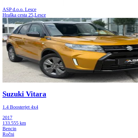
ASP d.o.o. Lesce
Hraška cesta 25,Lesce
Suzuki Vitara
1.4 Boosterjet 4x4
2017
133.555 km
Bencin
Ročni