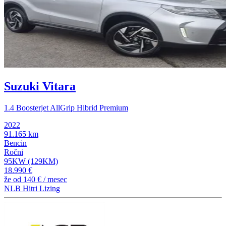
Suzuki Vitara
1.4 Boosterjet AllGrip Hibrid Premium
2022
91.165 km
Bencin
Ročni
95KW (129KM)
18.990 €
že od
140 €
/ mesec
NLB Hitri Lizing