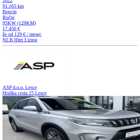
2022
91.165 km
Bencin
Ročni
95KW (129KM)
17.450 €
že od
129 €
/ mesec
NLB Hitri Lizing
ASP d.o.o. Lesce
Hraška cesta 25,Lesce