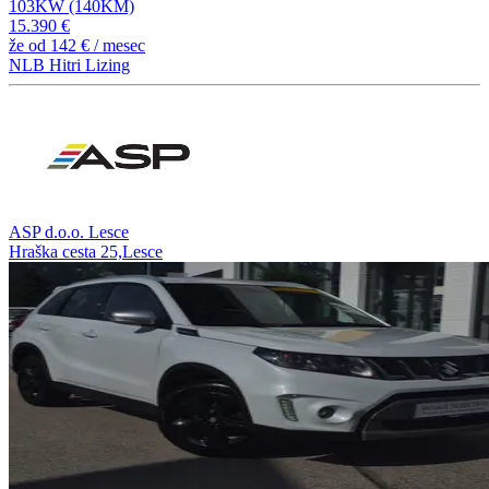
103KW (140KM)
15.390 €
že od
142 €
/ mesec
NLB Hitri Lizing
ASP d.o.o. Lesce
Hraška cesta 25,Lesce