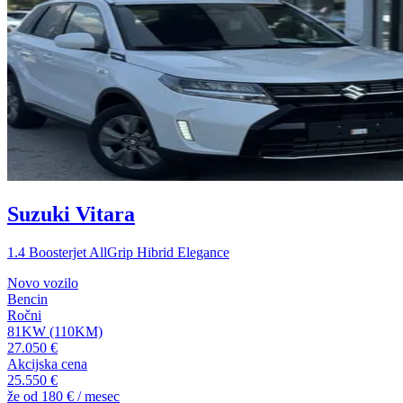
Suzuki Vitara
1.4 Boosterjet AllGrip Hibrid Elegance
Novo vozilo
Bencin
Ročni
81KW (110KM)
27.050 €
Akcijska cena
25.550 €
že od
180 €
/ mesec