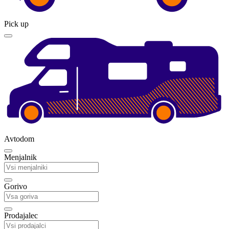
Pick up
Avtodom
Menjalnik
Gorivo
Prodajalec