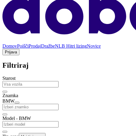
Domov
Poišči
Prodaj
Dražbe
NLB Hitri lizing
Novice
Prijava
Filtriraj
Starost
Znamka
BMW
Model - BMW