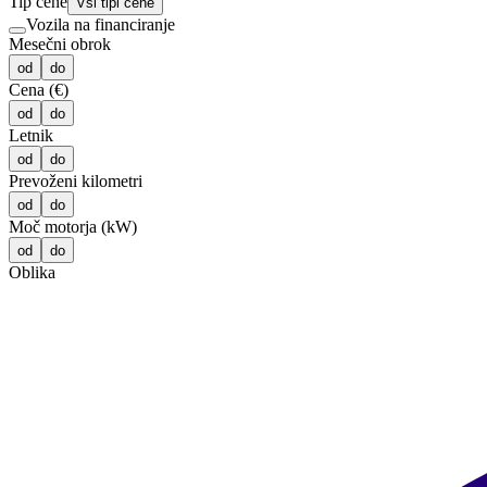
Tip cene
Vsi tipi cene
Vozila na financiranje
Mesečni obrok
od
do
Cena (€)
od
do
Letnik
od
do
Prevoženi kilometri
od
do
Moč motorja (kW)
od
do
Oblika