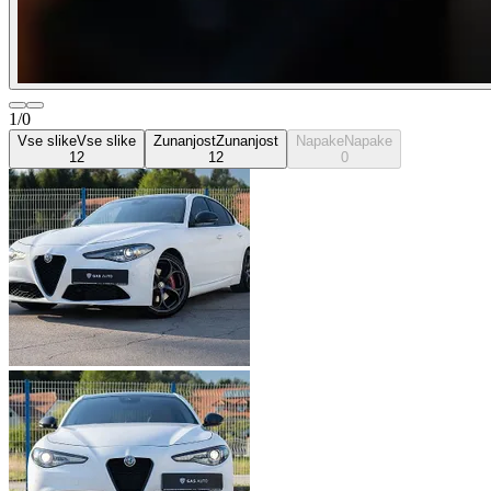
1/0
Vse slike
Vse slike
Zunanjost
Zunanjost
Napake
Napake
12
12
0