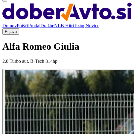
Domov
Poišči
Prodaj
Dražbe
NLB Hitri lizing
Novice
Prijava
Alfa Romeo Giulia
2.0 Turbo aut. B-Tech 314hp