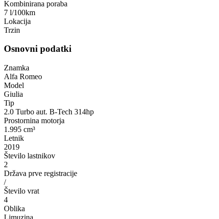
Kombinirana poraba
7 l/100km
Lokacija
Trzin
Osnovni podatki
Znamka
Alfa Romeo
Model
Giulia
Tip
2.0 Turbo aut. B-Tech 314hp
Prostornina motorja
1.995 cm³
Letnik
2019
Število lastnikov
2
Država prve registracije
/
Število vrat
4
Oblika
Limuzina