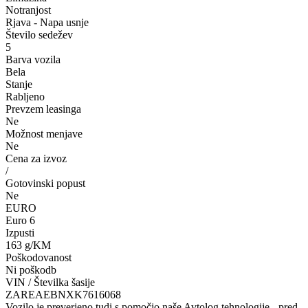
Notranjost
Rjava - Napa usnje
Število sedežev
5
Barva vozila
Bela
Stanje
Rabljeno
Prevzem leasinga
Ne
Možnost menjave
Ne
Cena za izvoz
/
Gotovinski popust
Ne
EURO
Euro 6
Izpusti
163 g/KM
Poškodovanost
Ni poškodb
VIN / Številka šasije
ZAREAEBNXK7616068
Vozilo je preverjeno tudi s pomočjo naše Avtolog tehnologije - pred