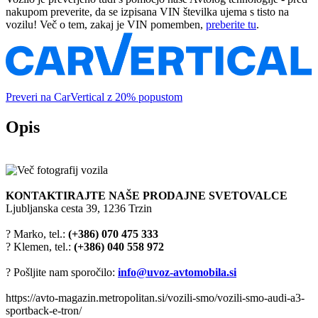
nakupom preverite, da se izpisana VIN številka ujema s tisto na
vozilu! Več o tem, zakaj je VIN pomemben,
preberite tu
.
Preveri na CarVertical z 20% popustom
Opis
KONTAKTIRAJTE NAŠE PRODAJNE SVETOVALCE
Ljubljanska cesta 39, 1236 Trzin
? Marko, tel.:
(+386) 070 475 333
? Klemen, tel.:
(+386) 040 558 972
? Pošljite nam sporočilo:
info@uvoz-avtomobila.si
https://avto-magazin.metropolitan.si/vozili-smo/vozili-smo-audi-a3-
sportback-e-tron/