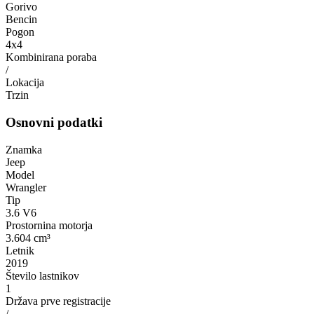
Gorivo
Bencin
Pogon
4x4
Kombinirana poraba
/
Lokacija
Trzin
Osnovni podatki
Znamka
Jeep
Model
Wrangler
Tip
3.6 V6
Prostornina motorja
3.604 cm³
Letnik
2019
Število lastnikov
1
Država prve registracije
/