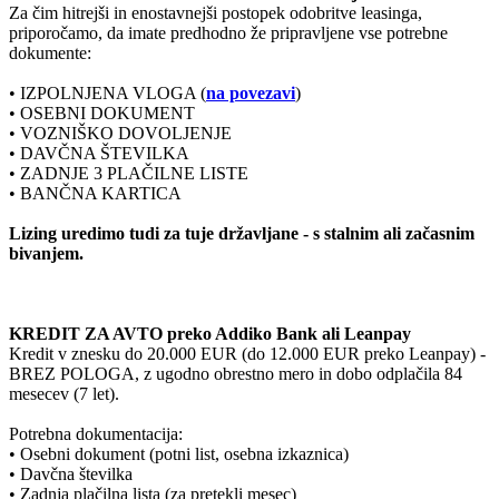
Za čim hitrejši in enostavnejši postopek odobritve leasinga,
priporočamo, da imate predhodno že pripravljene vse potrebne
dokumente:
• IZPOLNJENA VLOGA (
na povezavi
)
• OSEBNI DOKUMENT
• VOZNIŠKO DOVOLJENJE
• DAVČNA ŠTEVILKA
• ZADNJE 3 PLAČILNE LISTE
• BANČNA KARTICA
Lizing uredimo tudi za tuje državljane - s stalnim ali začasnim
bivanjem.
KREDIT ZA AVTO preko Addiko Bank ali Leanpay
Kredit v znesku do 20.000 EUR (do 12.000 EUR preko Leanpay) -
BREZ POLOGA, z ugodno obrestno mero in dobo odplačila 84
mesecev (7 let).
Potrebna dokumentacija:
• Osebni dokument (potni list, osebna izkaznica)
• Davčna številka
• Zadnja plačilna lista (za pretekli mesec)