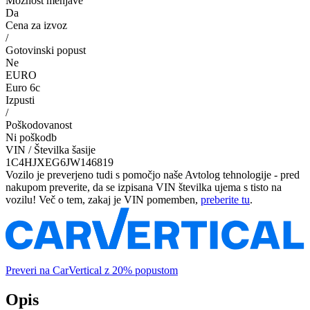
Možnost menjave
Da
Cena za izvoz
/
Gotovinski popust
Ne
EURO
Euro 6c
Izpusti
/
Poškodovanost
Ni poškodb
VIN / Številka šasije
1C4HJXEG6JW146819
Vozilo je preverjeno tudi s pomočjo naše Avtolog tehnologije - pred
nakupom preverite, da se izpisana VIN številka ujema s tisto na
vozilu! Več o tem, zakaj je VIN pomemben,
preberite tu
.
Preveri na CarVertical z 20% popustom
Opis