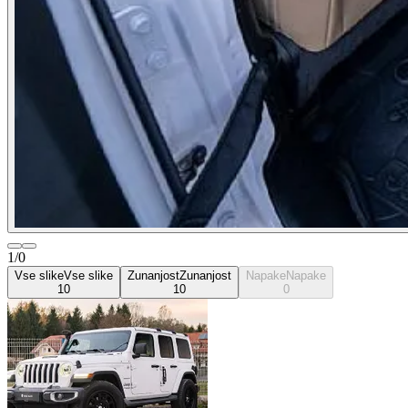
1/0
Vse slike
Vse slike
Zunanjost
Zunanjost
Napake
Napake
10
10
0