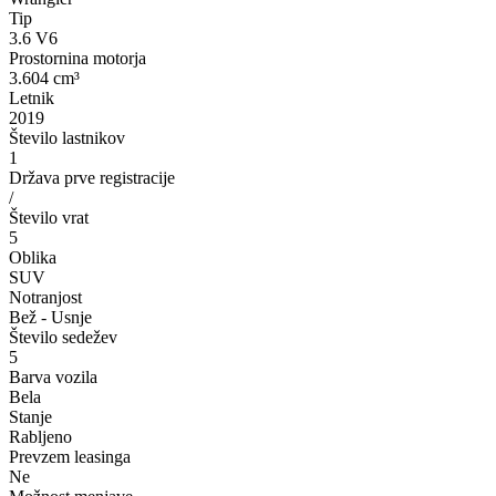
Tip
3.6 V6
Prostornina motorja
3.604 cm³
Letnik
2019
Število lastnikov
1
Država prve registracije
/
Število vrat
5
Oblika
SUV
Notranjost
Bež - Usnje
Število sedežev
5
Barva vozila
Bela
Stanje
Rabljeno
Prevzem leasinga
Ne