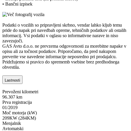
• Bančni izpisek
Podatki o vozilih so pripravljeni skrbno, vendar lahko kljub temu
pride do napak pri navedbah opreme, tehničnih podatkov ali ostalih
informacij. Vsi podatki v oglasu so informativne narave in niso
zavezujoči.
GAS Avto d.o.o. ne prevzema odgovornosti za morebitne napake v
opisu ali za točnost podatkov. Priporočamo, da pred nakupom
preverite vse navedene informacije neposredno pri prodajalcu.
Pridržujemo si pravico do sprememb vsebine brez predhodnega
obvestila.
Lastnosti
Prevoženi kilometri
96.307 km
Prva registracija
01/2019
Moč motorja (kW)
209KW (284KM)
Menjalnik
Avtomatski