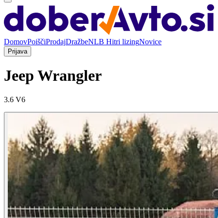
Domov
Poišči
Prodaj
Dražbe
NLB Hitri lizing
Novice
Prijava
Jeep Wrangler
3.6 V6