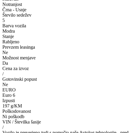
Notranjost
Črna - Usnje
Število sedežev
5
Barva vozila
Modra
Stanje
Rabljeno
Prevzem leasinga
Ne
Možnost menjave
Da
Cena za izvoz
/
Gotovinski popust
Ne
EURO
Euro 6
Izpusti
197 g/KM
Poškodovanost
Ni poškodb
VIN / Številka šasije
/
Vozilo je preverjeno tudi s pomočjo naše Avtolog tehnologije - pred