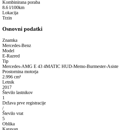
Kombinirana poraba
8.6 l/100km
Lokacija
Trzin
Osnovni podatki
Znamka
Mercedes-Benz
Model
E-Razred
Tip
Mercedes-AMG E 43 4MATIC HUD-Memo-Burmester-Asiste
Prostornina motorja
2.996 cm³
Letnik
2017
Število lastnikov
1
Država prve registracije
/
Število vrat
5
Oblika
Karavan