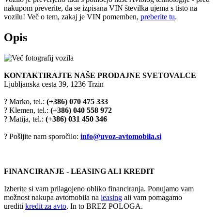
nakupom preverite, da se izpisana VIN številka ujema s tisto na
vozilu! Več o tem, zakaj je VIN pomemben,
preberite tu
.
Opis
KONTAKTIRAJTE NAŠE PRODAJNE SVETOVALCE
Ljubljanska cesta 39, 1236 Trzin
? Marko, tel.:
(+386) 070 475 333
? Klemen, tel.:
(+386) 040 558 972
? Matija, tel.:
(+386) 031 450 346
? Pošljite nam sporočilo:
info@uvoz-avtomobila.si
FINANCIRANJE - LEASING ALI KREDIT
Izberite si vam prilagojeno obliko financiranja. Ponujamo vam
možnost nakupa avtomobila na
leasing
ali vam pomagamo
urediti
kredit za avto
. In to BREZ POLOGA.