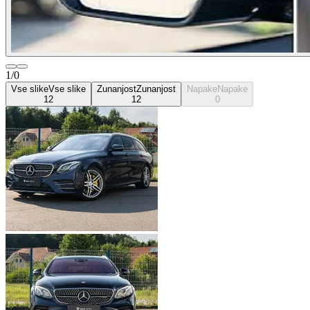
1/0
Vse slike
Vse slike
Zunanjost
Zunanjost
Napake
Napake
12
12
0