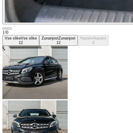
1/0
Vse slike
Vse slike
Zunanjost
Zunanjost
Napake
Napake
12
12
0