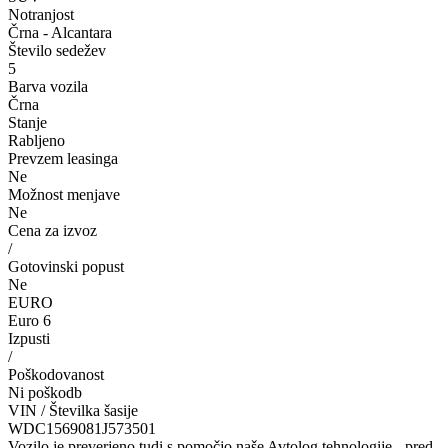
Notranjost
Črna - Alcantara
Število sedežev
5
Barva vozila
Črna
Stanje
Rabljeno
Prevzem leasinga
Ne
Možnost menjave
Ne
Cena za izvoz
/
Gotovinski popust
Ne
EURO
Euro 6
Izpusti
/
Poškodovanost
Ni poškodb
VIN / Številka šasije
WDC1569081J573501
Vozilo je preverjeno tudi s pomočjo naše Avtolog tehnologije - pred