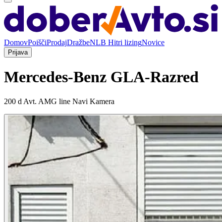
Domov
Poišči
Prodaj
Dražbe
NLB Hitri lizing
Novice
Prijava
Mercedes-Benz GLA-Razred
200 d Avt. AMG line Navi Kamera