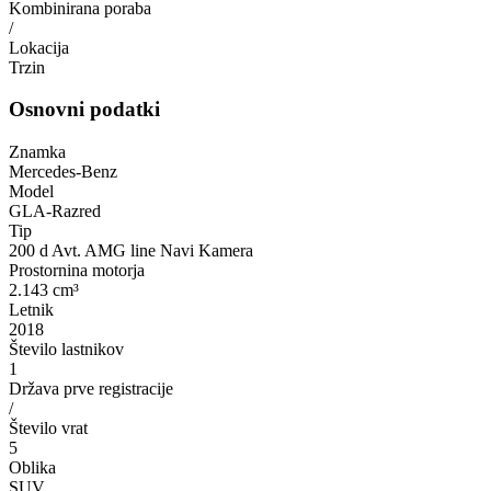
Kombinirana poraba
/
Lokacija
Trzin
Osnovni podatki
Znamka
Mercedes-Benz
Model
GLA-Razred
Tip
200 d Avt. AMG line Navi Kamera
Prostornina motorja
2.143 cm³
Letnik
2018
Število lastnikov
1
Država prve registracije
/
Število vrat
5
Oblika
SUV