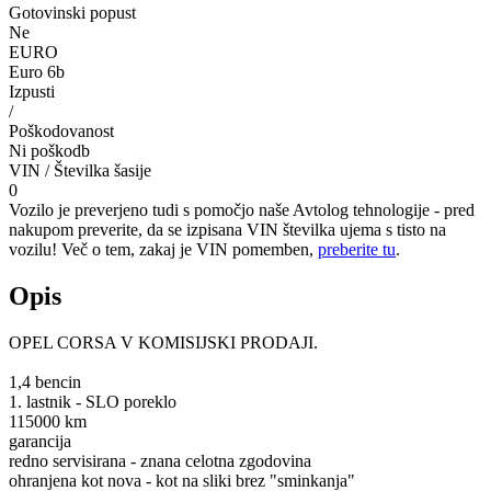
Gotovinski popust
Ne
EURO
Euro 6b
Izpusti
/
Poškodovanost
Ni poškodb
VIN / Številka šasije
0
Vozilo je preverjeno tudi s pomočjo naše Avtolog tehnologije - pred
nakupom preverite, da se izpisana VIN številka ujema s tisto na
vozilu! Več o tem, zakaj je VIN pomemben,
preberite tu
.
Opis
OPEL CORSA V KOMISIJSKI PRODAJI.
1,4 bencin
1. lastnik - SLO poreklo
115000 km
garancija
redno servisirana - znana celotna zgodovina
ohranjena kot nova - kot na sliki brez "sminkanja"