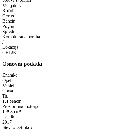
55KW (75KM)
Menjalnik
Ročni
Gorivo
Bencin
Pogon
Sprednji
Kombinirana poraba
/
Lokacija
CELJE
Osnovni podatki
Znamka
Opel
Model
Corsa
Tip
1,4 bencin
Prostornina motorja
1.398 cm³
Letnik
2017
Število lastnikov