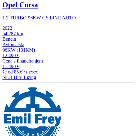
Opel Corsa
1.2 TURBO 96KW GS LINE AUTO
2022
54.287 km
Bencin
Avtomatski
96KW (131KM)
12.490 €
Cena s financiranjem
11.490 €
že od
85 €
/ mesec
NLB Hitri Lizing