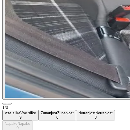
1/0
Vse slike
Vse slike
Zunanjost
Zunanjost
Notranjost
Notranjost
9
6
3
Napake
Napake
0