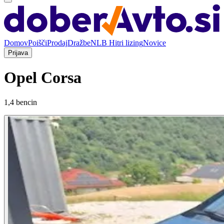
Domov
Poišči
Prodaj
Dražbe
NLB Hitri lizing
Novice
Prijava
Opel Corsa
1,4 bencin