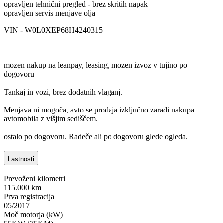
opravljen tehnični pregled - brez skritih napak
opravljen servis menjave olja
VIN - W0L0XEP68H4240315
mozen nakup na leanpay, leasing, mozen izvoz v tujino po
dogovoru
Tankaj in vozi, brez dodatnih vlaganj.
Menjava ni mogoča, avto se prodaja izključno zaradi nakupa
avtomobila z višjim sediščem.
ostalo po dogovoru. Radeče ali po dogovoru glede ogleda.
Lastnosti
Prevoženi kilometri
115.000 km
Prva registracija
05/2017
Moč motorja (kW)