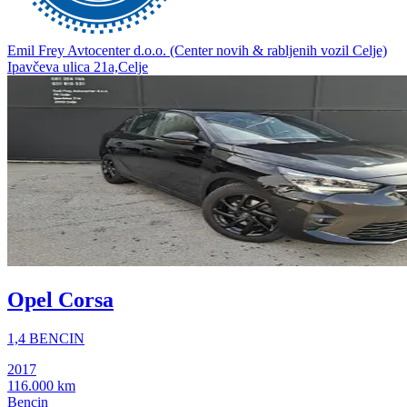
Emil Frey Avtocenter d.o.o. (Center novih & rabljenih vozil Celje)
Ipavčeva ulica 21a,Celje
Opel Corsa
1,4 BENCIN
2017
116.000 km
Bencin