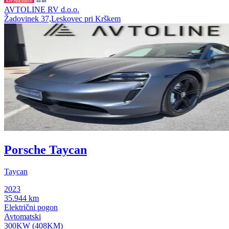
AVTOLINE RV d.o.o.
Žadovinek 37,Leskovec pri Krškem
Porsche Taycan
Taycan
2023
35.944 km
Električni pogon
Avtomatski
300KW (408KM)