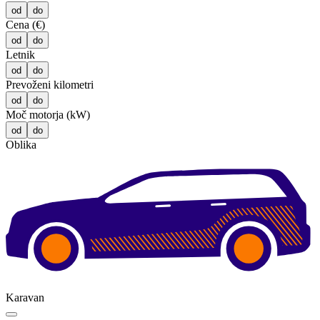
od
do
Cena (€)
od
do
Letnik
od
do
Prevoženi kilometri
od
do
Moč motorja (kW)
od
do
Oblika
Karavan