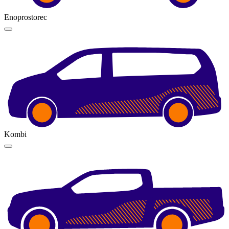
Enoprostorec
Kombi