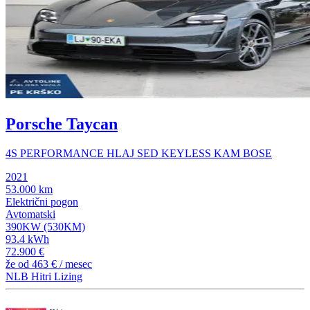
Porsche Taycan
4S PERFORMANCE HLAJ SED KEYLESS KAM BOSE
2021
53.000 km
Električni pogon
Avtomatski
390KW (530KM)
93.4 kWh
72.900 €
že od
463 €
/ mesec
NLB Hitri Lizing