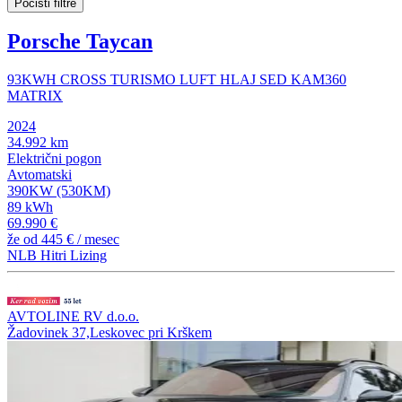
Počisti filtre
Porsche Taycan
93KWH CROSS TURISMO LUFT HLAJ SED KAM360
MATRIX
2024
34.992 km
Električni pogon
Avtomatski
390KW (530KM)
89 kWh
69.990 €
že od
445 €
/ mesec
NLB Hitri Lizing
AVTOLINE RV d.o.o.
Žadovinek 37,Leskovec pri Krškem