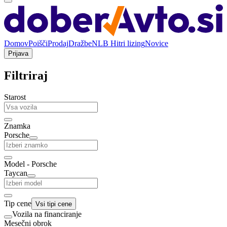
Domov
Poišči
Prodaj
Dražbe
NLB Hitri lizing
Novice
Prijava
Filtriraj
Starost
Znamka
Porsche
Model - Porsche
Taycan
Tip cene
Vsi tipi cene
Vozila na financiranje
Mesečni obrok