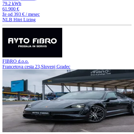
79.2 kWh
61.900 €
že od
393 €
/ mesec
NLB Hitri Lizing
FIBRO d.o.o.
Francetova cesta 23,Slovenj Gradec