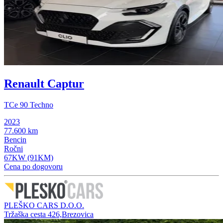
Renault Captur
TCe 90 Techno
2023
77.600 km
Bencin
Ročni
67KW (91KM)
Cena po dogovoru
PLEŠKO CARS D.O.O.
Tržaška cesta 426,Brezovica