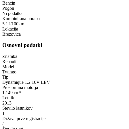
Bencin
Pogon
Ni podatka
Kombinirana poraba
5.1 l/100km
Lokacija
Brezovica
Osnovni podatki
Znamka
Renault
Model
Twingo
Tip
Dynamique 1.2 16V LEV
Prostornina motorja
1.149 cm³
Letnik
2013
Število lastnikov
1
Država prve registracije
/
Število vrat