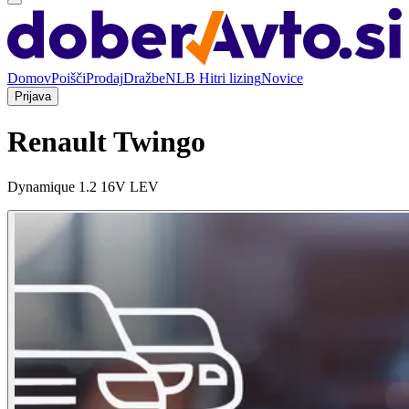
Domov
Poišči
Prodaj
Dražbe
NLB Hitri lizing
Novice
Prijava
Renault Twingo
Dynamique 1.2 16V LEV