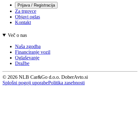
Prijava / Registracija
Za trgovce
Objavi oglas
Kontakt
Več o nas
Naša zgodba
Financiranje vozil
Oglaševanje
Dražbe
© 2026 NLB Car&Go d.o.o. DoberAvto.si
Splošni pogoji uporabe
Politika zasebnosti