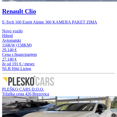
Renault Clio
E-Tech 160 Esprit Alpine 360 KAMERA PAKET ZIMA
Novo vozilo
Hibrid
Avtomatski
116KW (158KM)
29.140 €
Cena s financiranjem
27.140 €
že od
191 €
/ mesec
NLB Hitri Lizing
PLEŠKO CARS D.O.O.
Tržaška cesta 426,Brezovica