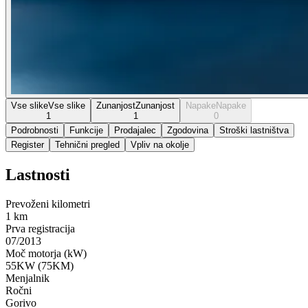
Vse slike
Vse slike
Zunanjost
Zunanjost
Napake
Napake
1
1
0
Podrobnosti
Funkcije
Prodajalec
Zgodovina
Stroški lastništva
Register
Tehnični pregled
Vpliv na okolje
Lastnosti
Prevoženi kilometri
1 km
Prva registracija
07/2013
Moč motorja (kW)
55KW (75KM)
Menjalnik
Ročni
Gorivo