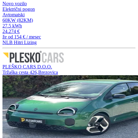
Novo vozilo
Električni pogon
Avtomatski
60KW (82KM)
27.5 kWh
24.274 €
že od
154 €
/ mesec
NLB Hitri Lizing
PLEŠKO CARS D.O.O.
Tržaška cesta 426,Brezovica