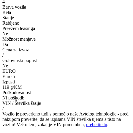
4
Barva vozila
Bela
Stanje
Rabljeno
Prevzem leasinga
Ne
Možnost menjave
Da
Cena za izvoz
/
Gotovinski popust
Ne
EURO
Euro 5
Izpusti
119 g/KM
Poškodovanost
Ni poškodb
VIN / Številka šasije
/
Vozilo je preverjeno tudi s pomočjo naše Avtolog tehnologije - pred
nakupom preverite, da se izpisana VIN številka ujema s tisto na
vozilu! Več o tem, zakaj je VIN pomemben,
preberite tu
.