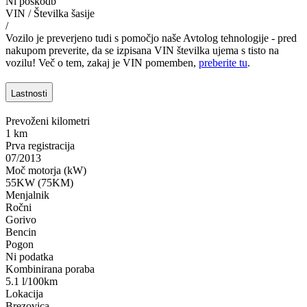
Ni poškodb
VIN / Številka šasije
/
Vozilo je preverjeno tudi s pomočjo naše Avtolog tehnologije - pred
nakupom preverite, da se izpisana VIN številka ujema s tisto na
vozilu! Več o tem, zakaj je VIN pomemben,
preberite tu
.
Lastnosti
Prevoženi kilometri
1 km
Prva registracija
07/2013
Moč motorja (kW)
55KW (75KM)
Menjalnik
Ročni
Gorivo
Bencin
Pogon
Ni podatka
Kombinirana poraba
5.1 l/100km
Lokacija
Brezovica