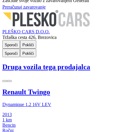
Zaščitite svoje vozilo z zavarovanjem Generali
Preračunaj zavarovanje
PLEŠKO CARS D.O.O.
Tržaška cesta 426, Brezovica
Sporoči
Pokliči
Sporoči
Pokliči
Druga vozila tega prodajalca
Renault Twingo
Dynamique 1.2 16V LEV
2013
1 km
Bencin
Ročni