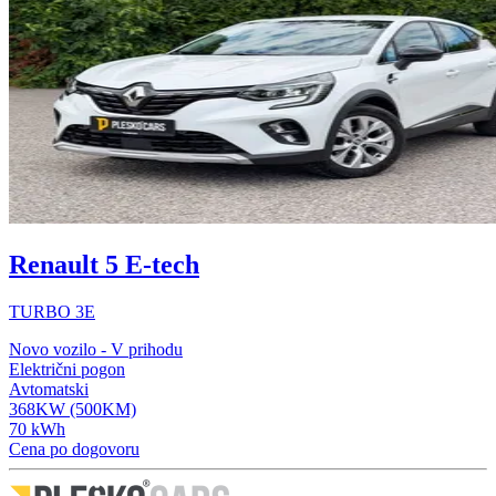
Renault 5 E-tech
TURBO 3E
Novo vozilo - V prihodu
Električni pogon
Avtomatski
368KW (500KM)
70 kWh
Cena po dogovoru