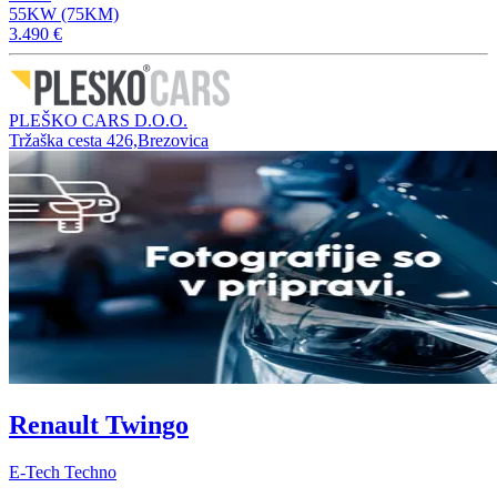
55KW (75KM)
3.490 €
PLEŠKO CARS D.O.O.
Tržaška cesta 426,Brezovica
Renault Twingo
E-Tech Techno