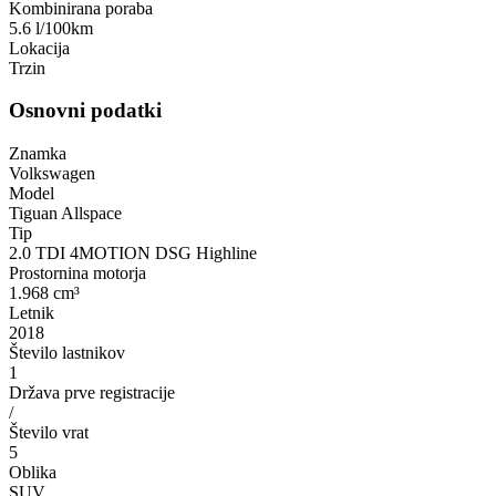
Kombinirana poraba
5.6 l/100km
Lokacija
Trzin
Osnovni podatki
Znamka
Volkswagen
Model
Tiguan Allspace
Tip
2.0 TDI 4MOTION DSG Highline
Prostornina motorja
1.968 cm³
Letnik
2018
Število lastnikov
1
Država prve registracije
/
Število vrat
5
Oblika
SUV