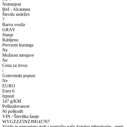
Notranjost
Bež - Alcantara
Število sedežev
7
Barva vozila
GRAY
Stanje
Rabljeno
Prevzem leasinga
Ne
Možnost menjave
Ne
Cena za izvoz
/
Gotovinski popust
Ne
EURO
Euro 6
Izpusti
147 g/KM
Poškodovanost
Ni poškodb
VIN / Številka šasije
WVGZZZ5NZJM141767
Vozilo je preverjeno tudi s pomočjo naše Avtolog tehnologije - pred