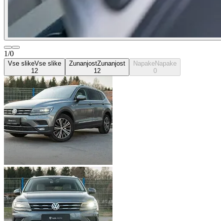
1/0
Vse slike
Vse slike
Zunanjost
Zunanjost
Napake
Napake
12
12
0