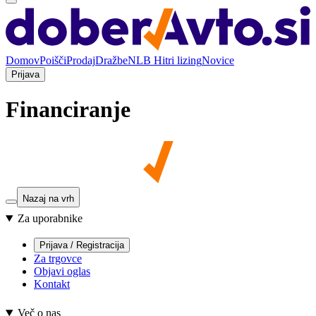
Domov
Poišči
Prodaj
Dražbe
NLB Hitri lizing
Novice
Prijava
Financiranje
Nazaj na vrh
Za uporabnike
Prijava / Registracija
Za trgovce
Objavi oglas
Kontakt
Več o nas