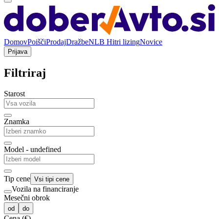
Domov
Poišči
Prodaj
Dražbe
NLB Hitri lizing
Novice
Prijava
Filtriraj
Starost
Znamka
Model - undefined
Tip cene
Vsi tipi cene
Vozila na financiranje
Mesečni obrok
od
do
Cena (€)