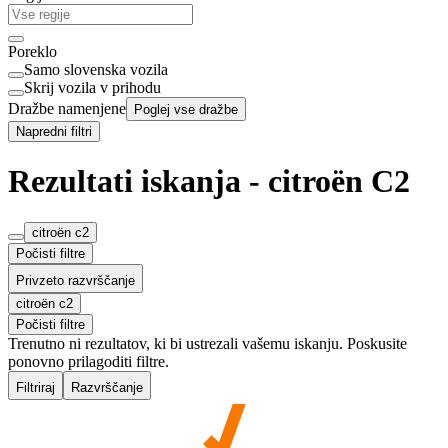
Poreklo
Samo slovenska vozila
Skrij vozila v prihodu
Dražbe namenjene
Poglej vse dražbe
Napredni filtri
Rezultati iskanja - citroën C2
citroën c2
Počisti filtre
Privzeto razvrščanje
citroën c2
Počisti filtre
Trenutno ni rezultatov, ki bi ustrezali vašemu iskanju. Poskusite
ponovno prilagoditi filtre.
Filtriraj
Razvrščanje