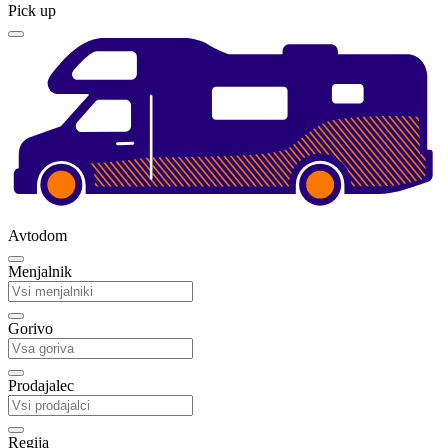
Pick up
Avtodom
Menjalnik
Gorivo
Prodajalec
Regija