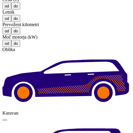
od
do
Letnik
od
do
Prevoženi kilometri
od
do
Moč motorja (kW)
od
do
Oblika
Karavan