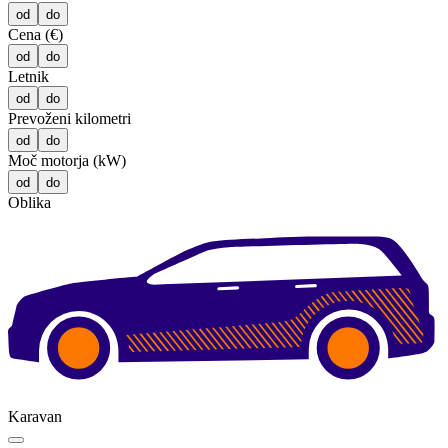
od
do
Cena (€)
od
do
Letnik
od
do
Prevoženi kilometri
od
do
Moč motorja (kW)
od
do
Oblika
Karavan