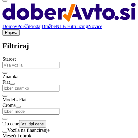
Domov
Poišči
Prodaj
Dražbe
NLB Hitri lizing
Novice
Prijava
Filtriraj
Starost
Znamka
Fiat
Model - Fiat
Croma
Tip cene
Vsi tipi cene
Vozila na financiranje
Mesečni obrok