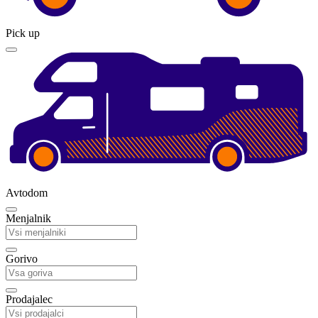
Pick up
Avtodom
Menjalnik
Gorivo
Prodajalec