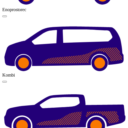
Enoprostorec
Kombi