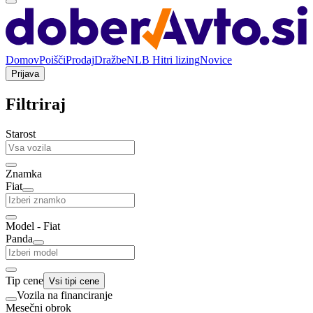
Domov
Poišči
Prodaj
Dražbe
NLB Hitri lizing
Novice
Prijava
Filtriraj
Starost
Znamka
Fiat
Model - Fiat
Panda
Tip cene
Vsi tipi cene
Vozila na financiranje
Mesečni obrok