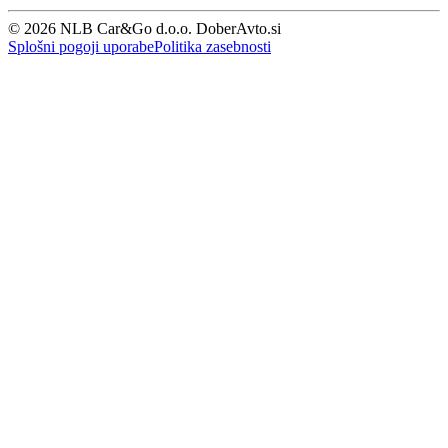
© 2026 NLB Car&Go d.o.o. DoberAvto.si
Splošni pogoji uporabe
Politika zasebnosti