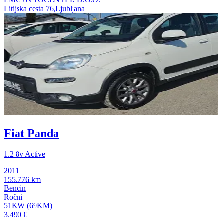
Litijska cesta 76,Ljubljana
Fiat Panda
1.2 8v Active
2011
155.776 km
Bencin
Ročni
51KW (69KM)
3.490 €