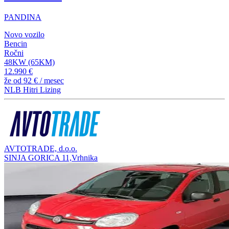
PANDINA
Novo vozilo
Bencin
Ročni
48KW (65KM)
12.990 €
že od
92 €
/ mesec
NLB Hitri Lizing
AVTOTRADE, d.o.o.
SINJA GORICA 11,Vrhnika