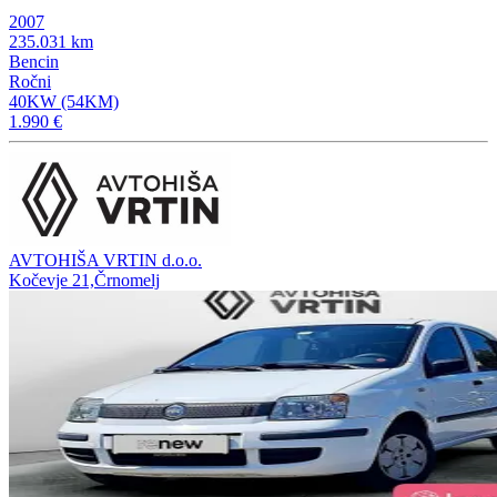
2007
235.031 km
Bencin
Ročni
40KW (54KM)
1.990 €
AVTOHIŠA VRTIN d.o.o.
Kočevje 21,Črnomelj