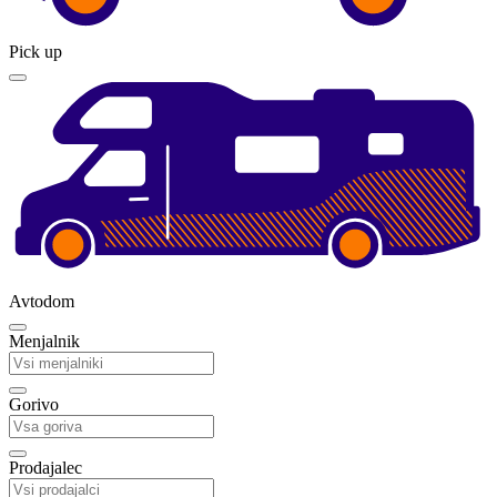
Pick up
Avtodom
Menjalnik
Gorivo
Prodajalec