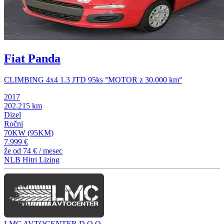
Fiat Panda
CLIMBING 4x4 1.3 JTD 95ks °MOTOR z 30.000 km°
2017
202.215 km
Dizel
Ročni
70KW (95KM)
7.999 €
že od
74 €
/ mesec
NLB Hitri Lizing
LMC AVTOCENTER D.O.O.