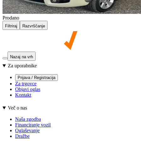
Prodano
Filtriraj
Razvrščanje
Nazaj na vrh
Za uporabnike
Prijava / Registracija
Za trgovce
Objavi oglas
Kontakt
Več o nas
Naša zgodba
Financiranje vozil
Oglaševanje
Dražbe