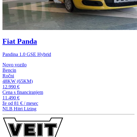
Fiat Panda
Pandina 1.0 GSE Hybrid
Novo vozilo
Bencin
Ročni
48KW (65KM)
12.990 €
Cena s financiranjem
11.490 €
že od
81 €
/ mesec
NLB Hitri Lizing