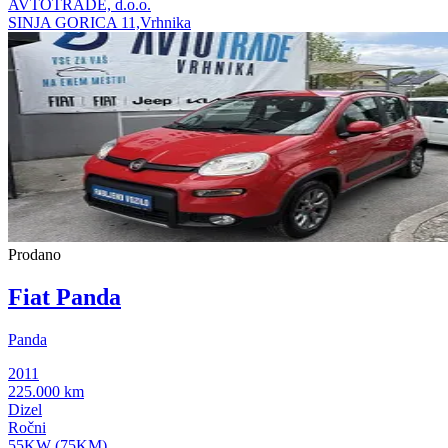
AVTOTRADE, d.o.o.
SINJA GORICA 11,Vrhnika
Prodano
Fiat Panda
Panda
2011
225.000 km
Dizel
Ročni
55KW (75KM)