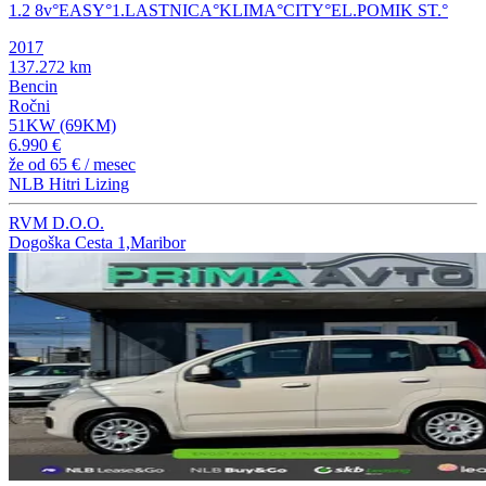
1.2 8v°EASY°1.LASTNICA°KLIMA°CITY°EL.POMIK ST.°
2017
137.272 km
Bencin
Ročni
51KW (69KM)
6.990 €
že od
65 €
/ mesec
NLB Hitri Lizing
RVM D.O.O.
Dogoška Cesta 1,Maribor