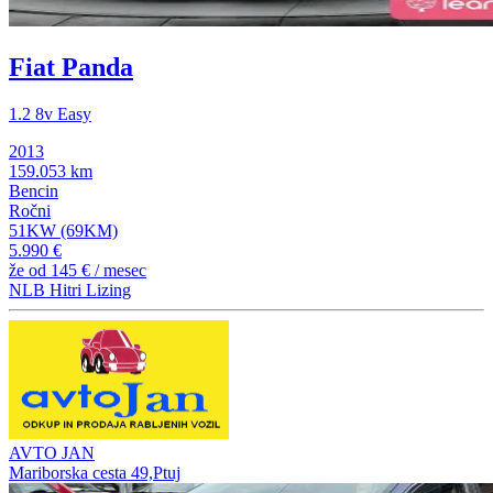
Fiat Panda
1.2 8v Easy
2013
159.053 km
Bencin
Ročni
51KW (69KM)
5.990 €
že od
145 €
/ mesec
NLB Hitri Lizing
AVTO JAN
Mariborska cesta 49,Ptuj