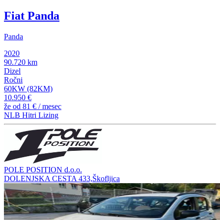
Fiat Panda
Panda
2020
90.720 km
Dizel
Ročni
60KW (82KM)
10.950 €
že od
81 €
/ mesec
NLB Hitri Lizing
POLE POSITION d.o.o.
DOLENJSKA CESTA 433,Škofljica