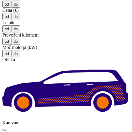
od
do
Cena (€)
od
do
Letnik
od
do
Prevoženi kilometri
od
do
Moč motorja (kW)
od
do
Oblika
Karavan