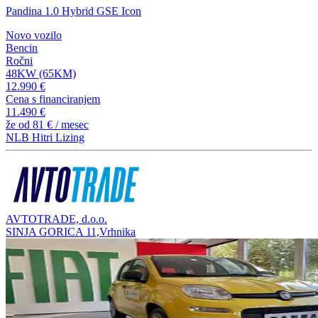
Pandina 1.0 Hybrid GSE Icon
Novo vozilo
Bencin
Ročni
48KW (65KM)
12.990 €
Cena s financiranjem
11.490 €
že od
81 €
/ mesec
NLB Hitri Lizing
AVTOTRADE, d.o.o.
SINJA GORICA 11,Vrhnika