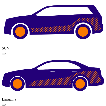
SUV
Limuzina