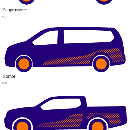
Enoprostorec
Kombi