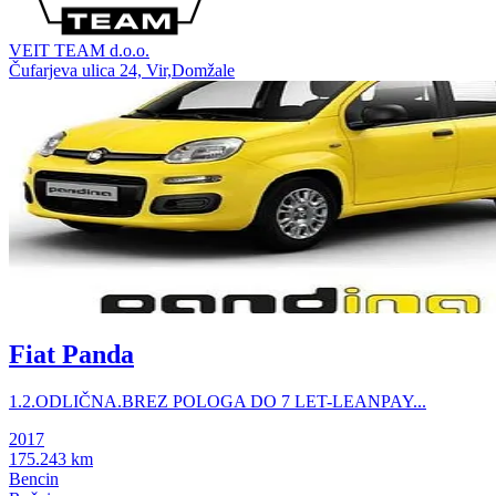
VEIT TEAM d.o.o.
Čufarjeva ulica 24, Vir,Domžale
Fiat Panda
1.2.ODLIČNA.BREZ POLOGA DO 7 LET-LEANPAY...
2017
175.243 km
Bencin