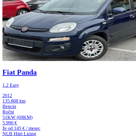
Fiat Panda
1.2 Easy
2012
135.808 km
Bencin
Ročni
51KW (69KM)
5.990 €
že od
145 €
/ mesec
NLB Hitri Lizing