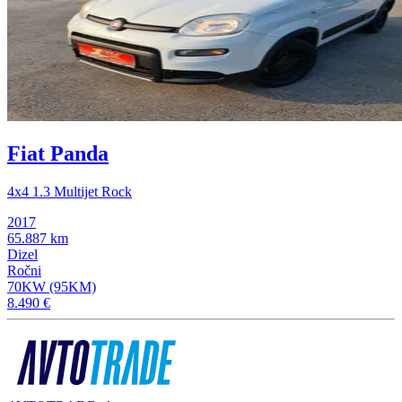
Fiat Panda
4x4 1.3 Multijet Rock
2017
65.887 km
Dizel
Ročni
70KW (95KM)
8.490 €