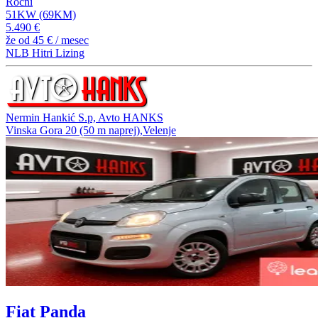
Ročni
51KW (69KM)
5.490 €
že od
45 €
/ mesec
NLB Hitri Lizing
Nermin Hankić S.p, Avto HANKS
Vinska Gora 20 (50 m naprej),Velenje
Fiat Panda