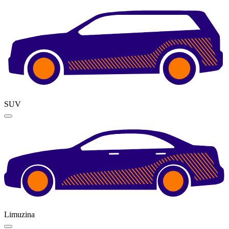
SUV
Limuzina