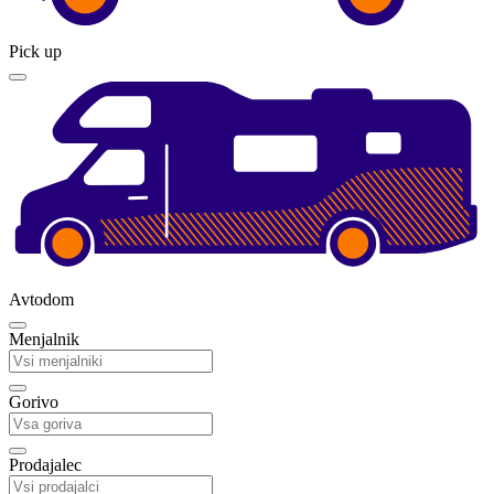
Pick up
Avtodom
Menjalnik
Gorivo
Prodajalec