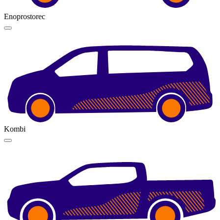
Enoprostorec
Kombi