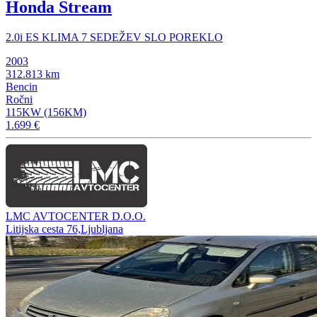
Honda Stream
2.0i ES KLIMA 7 SEDEŽEV SLO POREKLO
2003
312.813 km
Bencin
Ročni
115KW (156KM)
1.699 €
LMC AVTOCENTER D.O.O.
Litijska cesta 76,Ljubljana