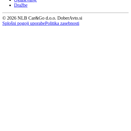
Dražbe
© 2026 NLB Car&Go d.o.o. DoberAvto.si
Splošni pogoji uporabe
Politika zasebnosti