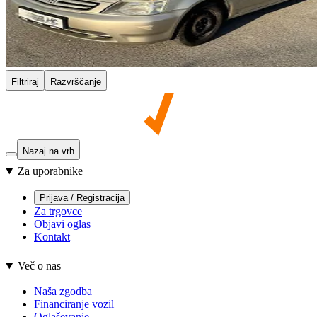
Filtriraj
Razvrščanje
Nazaj na vrh
Za uporabnike
Prijava / Registracija
Za trgovce
Objavi oglas
Kontakt
Več o nas
Naša zgodba
Financiranje vozil
Oglaševanje