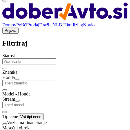
Domov
Poišči
Prodaj
Dražbe
NLB Hitri lizing
Novice
Prijava
Filtriraj
Starost
Znamka
Honda
Model - Honda
Stream
Tip cene
Vsi tipi cene
Vozila na financiranje
Mesečni obrok