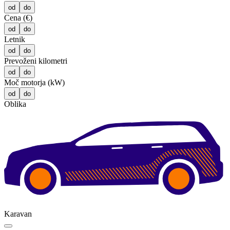
od
do
Cena (€)
od
do
Letnik
od
do
Prevoženi kilometri
od
do
Moč motorja (kW)
od
do
Oblika
Karavan