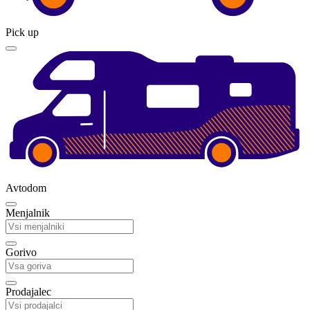
Pick up
Avtodom
Menjalnik
Gorivo
Prodajalec