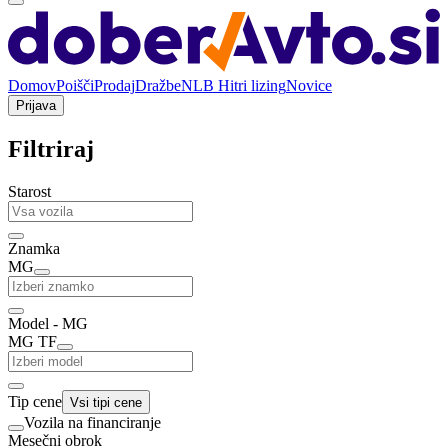
Domov
Poišči
Prodaj
Dražbe
NLB Hitri lizing
Novice
Prijava
Filtriraj
Starost
Znamka
MG
Model - MG
MG TF
Tip cene
Vsi tipi cene
Vozila na financiranje
Mesečni obrok