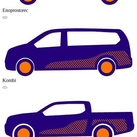
Enoprostorec
Kombi