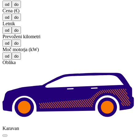
od
do
Cena (€)
od
do
Letnik
od
do
Prevoženi kilometri
od
do
Moč motorja (kW)
od
do
Oblika
Karavan