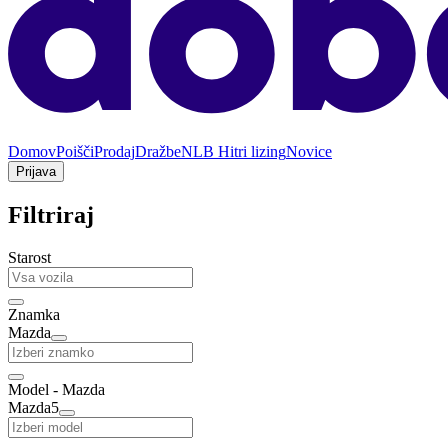
Domov
Poišči
Prodaj
Dražbe
NLB Hitri lizing
Novice
Prijava
Filtriraj
Starost
Znamka
Mazda
Model - Mazda
Mazda5