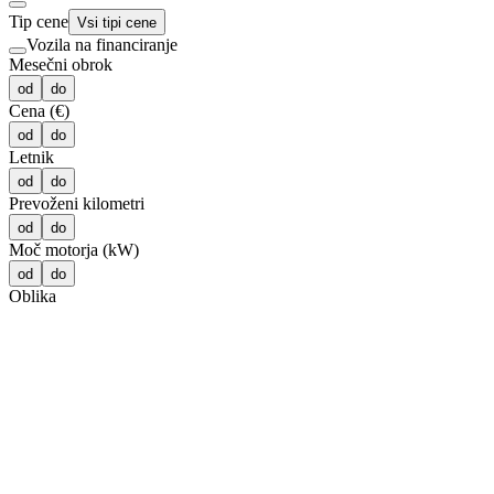
Tip cene
Vsi tipi cene
Vozila na financiranje
Mesečni obrok
od
do
Cena (€)
od
do
Letnik
od
do
Prevoženi kilometri
od
do
Moč motorja (kW)
od
do
Oblika