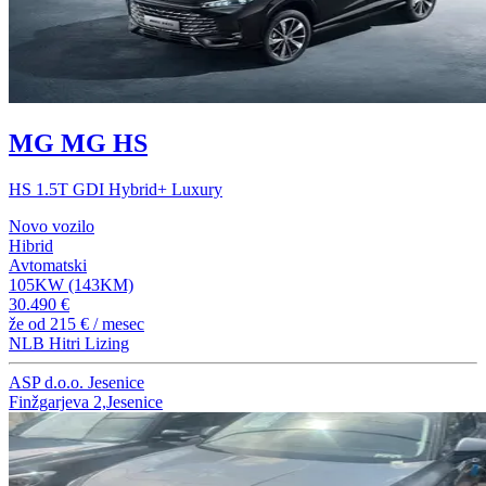
MG MG HS
HS 1.5T GDI Hybrid+ Luxury
Novo vozilo
Hibrid
Avtomatski
105KW (143KM)
30.490 €
že od
215 €
/ mesec
NLB Hitri Lizing
ASP d.o.o. Jesenice
Finžgarjeva 2,Jesenice