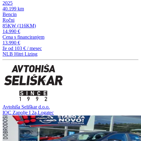
2025
40.199 km
Bencin
Ročni
85KW (116KM)
14.990 €
Cena s financiranjem
13.990 €
že od
103 €
/ mesec
NLB Hitri Lizing
Avtohiša Seliškar d.o.o.
IOC Zapolje I 2a,Logatec