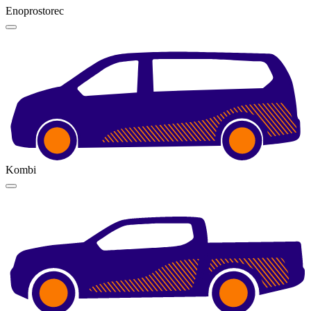
Enoprostorec
Kombi