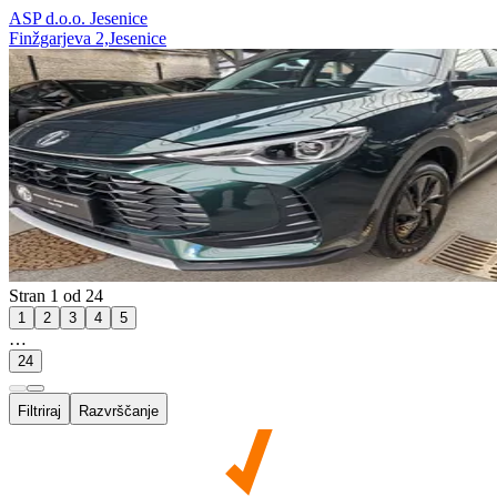
ASP d.o.o. Jesenice
Finžgarjeva 2,Jesenice
Stran 1 od 24
1
2
3
4
5
…
24
Filtriraj
Razvrščanje