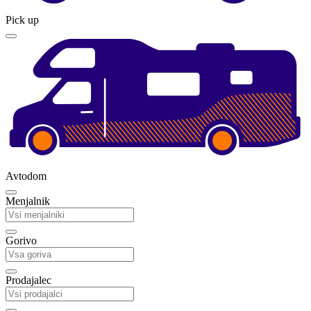
Pick up
Avtodom
Menjalnik
Gorivo
Prodajalec