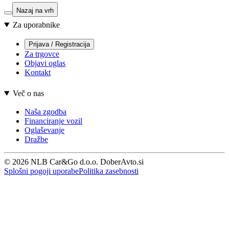
Nazaj na vrh
Za uporabnike
Prijava / Registracija
Za trgovce
Objavi oglas
Kontakt
Več o nas
Naša zgodba
Financiranje vozil
Oglaševanje
Dražbe
© 2026 NLB Car&Go d.o.o. DoberAvto.si
Splošni pogoji uporabe
Politika zasebnosti