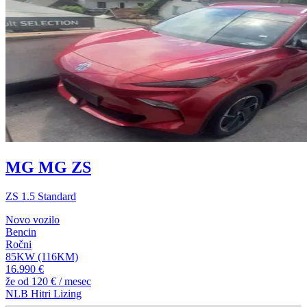
MG MG ZS
ZS 1.5 Standard
Novo vozilo
Bencin
Ročni
85KW (116KM)
16.990 €
že od
120 €
/ mesec
NLB Hitri Lizing