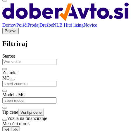
Domov
Poišči
Prodaj
Dražbe
NLB Hitri lizing
Novice
Prijava
Filtriraj
Starost
Znamka
MG
Model - MG
Tip cene
Vsi tipi cene
Vozila na financiranje
Mesečni obrok
od
do