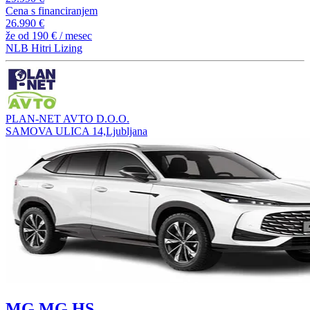
Cena s financiranjem
26.990 €
že od
190 €
/ mesec
NLB Hitri Lizing
PLAN-NET AVTO D.O.O.
SAMOVA ULICA 14,Ljubljana
MG MG HS