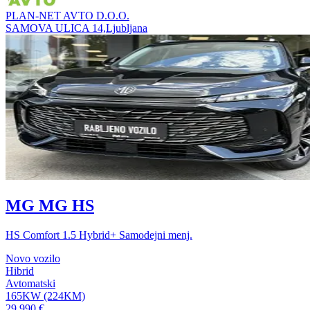
PLAN-NET AVTO D.O.O.
SAMOVA ULICA 14,Ljubljana
MG MG HS
HS Comfort 1.5 Hybrid+ Samodejni menj.
Novo vozilo
Hibrid
Avtomatski
165KW (224KM)
29.990 €