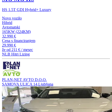
HS 1.5T GDI Hybrid+ Luxury
Novo vozilo
Hibrid
Avtomatski
165KW (224KM)
32.990 €
Cena s financiranjem
29.990 €
že od
211 €
/ mesec
NLB Hitri Lizing
PLAN-NET AVTO D.O.O.
SAMOVA ULICA 14,Ljubljana