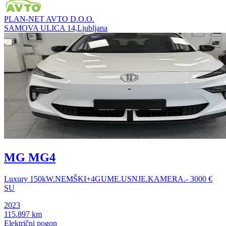
PLAN-NET AVTO D.O.O.
SAMOVA ULICA 14,Ljubljana
MG MG4
Luxury 150kW.NEMŠKI+4GUME.USNJE.KAMERA.- 3000 €
SU
2023
115.897 km
Električni pogon