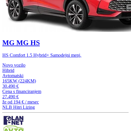
MG MG HS
HS Comfort 1.5 Hybrid+ Samodejni menj.
Novo vozilo
Hibrid
Avtomatski
165KW (224KM)
30.490 €
Cena s financiranjem
27.490 €
že od
194 €
/ mesec
NLB Hitri Lizing