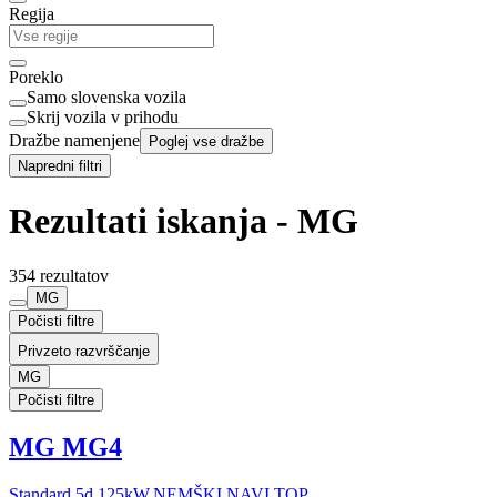
Regija
Poreklo
Samo slovenska vozila
Skrij vozila v prihodu
Dražbe namenjene
Poglej vse dražbe
Napredni filtri
Rezultati iskanja - MG
354 rezultatov
MG
Počisti filtre
Privzeto razvrščanje
MG
Počisti filtre
MG MG4
Standard 5d 125kW.NEMŠKI.NAVI.TOP