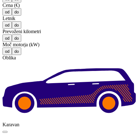
Cena (€)
od
do
Letnik
od
do
Prevoženi kilometri
od
do
Moč motorja (kW)
od
do
Oblika
Karavan