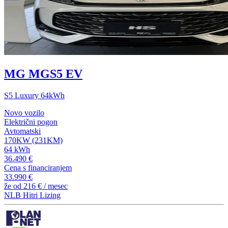
MG MGS5 EV
S5 Luxury 64kWh
Novo vozilo
Električni pogon
Avtomatski
170KW (231KM)
64 kWh
36.490 €
Cena s financiranjem
33.990 €
že od
216 €
/ mesec
NLB Hitri Lizing