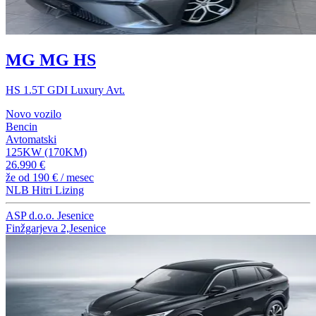
MG MG HS
HS 1.5T GDI Luxury Avt.
Novo vozilo
Bencin
Avtomatski
125KW (170KM)
26.990 €
že od
190 €
/ mesec
NLB Hitri Lizing
ASP d.o.o. Jesenice
Finžgarjeva 2,Jesenice