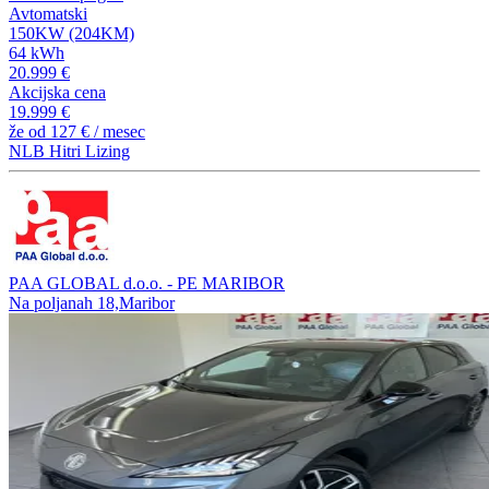
Avtomatski
150KW (204KM)
64 kWh
20.999 €
Akcijska cena
19.999 €
že od
127 €
/ mesec
NLB Hitri Lizing
PAA GLOBAL d.o.o. - PE MARIBOR
Na poljanah 18,Maribor