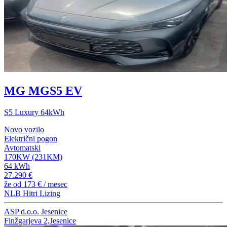
MG MGS5 EV
S5 Luxury 64kWh
Novo vozilo
Električni pogon
Avtomatski
170KW (231KM)
64 kWh
27.290 €
že od
173 €
/ mesec
NLB Hitri Lizing
ASP d.o.o. Jesenice
Finžgarjeva 2,Jesenice