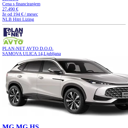
Cena s financiranjem
27.490 €
že od
194 €
/ mesec
NLB Hitri Lizing
PLAN-NET AVTO D.O.O.
SAMOVA ULICA 14,Ljubljana
MG MG HS