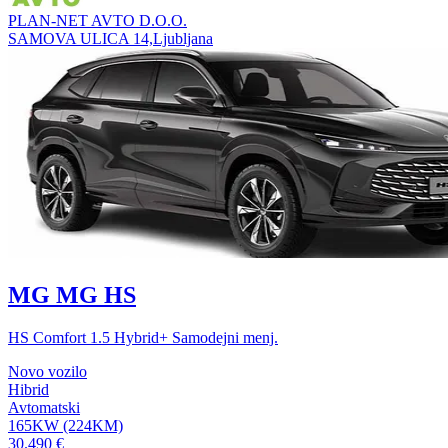
PLAN-NET AVTO D.O.O.
SAMOVA ULICA 14,Ljubljana
MG MG HS
HS Comfort 1.5 Hybrid+ Samodejni menj.
Novo vozilo
Hibrid
Avtomatski
165KW (224KM)
30.490 €