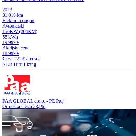
2023
31.010 km
Električni pogon
Avtomatski
150KW (204KM)
55 kWh
19.999 €
Akcijska cena
18.999 €
že od
121 €
/ mesec
NLB Hitri Lizing
PAA GLOBAL d.o.o. - PE Ptuj
Ormoška Cesta 23,Ptuj