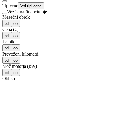
Tip cene
Vsi tipi cene
Vozila na financiranje
Mesečni obrok
od
do
Cena (€)
od
do
Letnik
od
do
Prevoženi kilometri
od
do
Moč motorja (kW)
od
do
Oblika