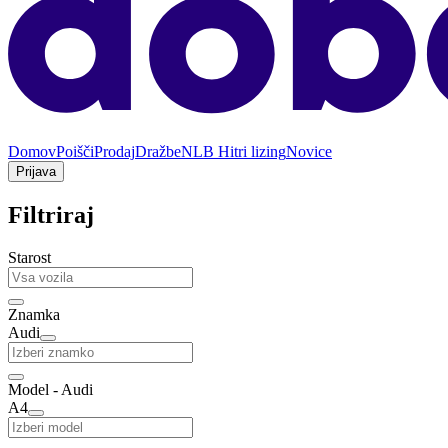
Domov
Poišči
Prodaj
Dražbe
NLB Hitri lizing
Novice
Prijava
Filtriraj
Starost
Znamka
Audi
Model - Audi
A4