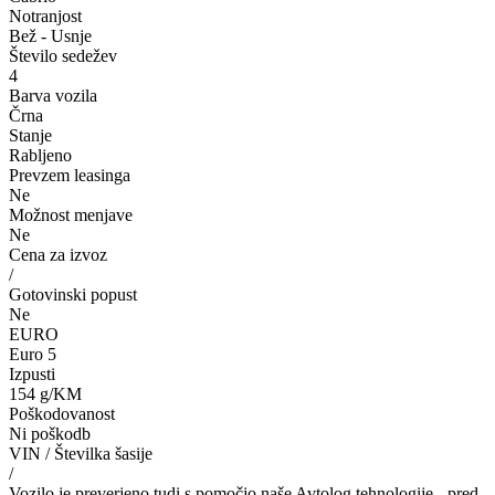
Notranjost
Bež - Usnje
Število sedežev
4
Barva vozila
Črna
Stanje
Rabljeno
Prevzem leasinga
Ne
Možnost menjave
Ne
Cena za izvoz
/
Gotovinski popust
Ne
EURO
Euro 5
Izpusti
154 g/KM
Poškodovanost
Ni poškodb
VIN / Številka šasije
/
Vozilo je preverjeno tudi s pomočjo naše Avtolog tehnologije - pred