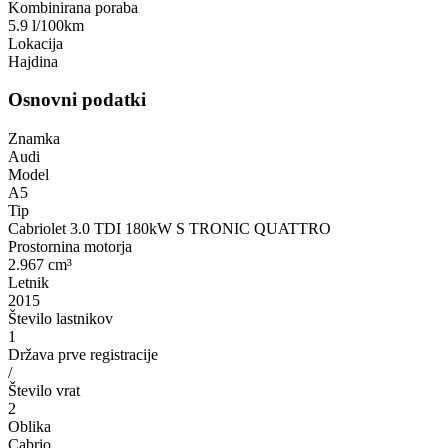
Kombinirana poraba
5.9 l/100km
Lokacija
Hajdina
Osnovni podatki
Znamka
Audi
Model
A5
Tip
Cabriolet 3.0 TDI 180kW S TRONIC QUATTRO
Prostornina motorja
2.967 cm³
Letnik
2015
Število lastnikov
1
Država prve registracije
/
Število vrat
2
Oblika
Cabrio