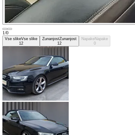
1/0
Vse slike
Vse slike
Zunanjost
Zunanjost
Napake
Napake
12
12
0