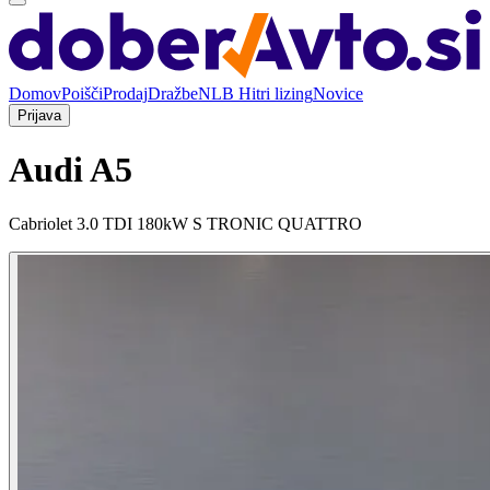
Domov
Poišči
Prodaj
Dražbe
NLB Hitri lizing
Novice
Prijava
Audi A5
Cabriolet 3.0 TDI 180kW S TRONIC QUATTRO