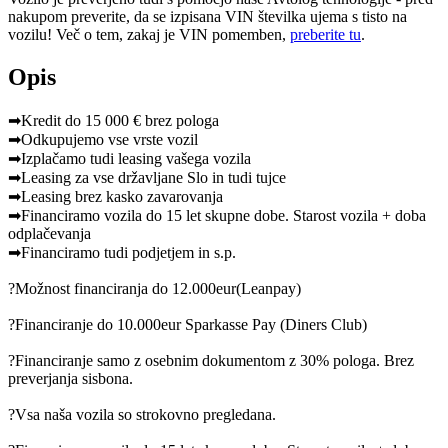
nakupom preverite, da se izpisana VIN številka ujema s tisto na
vozilu! Več o tem, zakaj je VIN pomemben,
preberite tu
.
Opis
➡Kredit do 15 000 € brez pologa
➡Odkupujemo vse vrste vozil
➡Izplačamo tudi leasing vašega vozila
➡Leasing za vse državljane Slo in tudi tujce
➡Leasing brez kasko zavarovanja
➡Financiramo vozila do 15 let skupne dobe. Starost vozila + doba
odplačevanja
➡Financiramo tudi podjetjem in s.p.
?Možnost financiranja do 12.000eur(Leanpay)
?Financiranje do 10.000eur Sparkasse Pay (Diners Club)
?Financiranje samo z osebnim dokumentom z 30% pologa. Brez
preverjanja sisbona.
?Vsa naša vozila so strokovno pregledana.