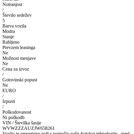
Notranjost
/
Število sedežev
5
Barva vozila
Modra
Stanje
Rabljeno
Prevzem leasinga
Ne
Možnost menjave
Ne
Cena za izvoz
/
Gotovinski popust
Ne
EURO
/
Izpusti
/
Poškodovanost
Ni poškodb
VIN / Številka šasije
WVWZZZAUZJW658261
Vozilo je preverjeno tudi s pomočjo naše Avtolog tehnologije - pred