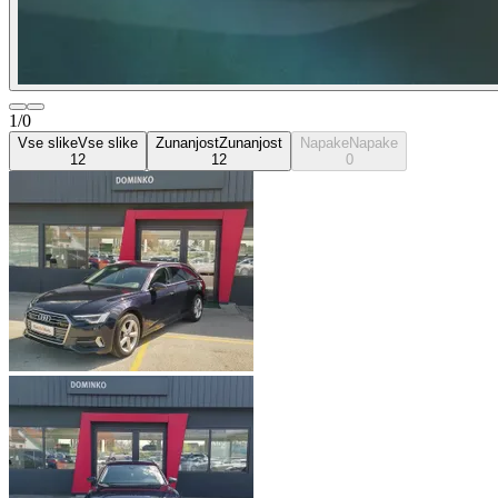
1/0
Vse slike
Vse slike
Zunanjost
Zunanjost
Napake
Napake
12
12
0