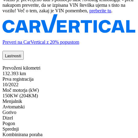
nakupom preverite, da se izpisana VIN številka ujema s tisto na
vozilu! Več o tem, zakaj je VIN pomemben,
preberite tu
.
Preveri na CarVertical z 20% popustom
Lastnosti
Prevoženi kilometri
132.393 km
Prva registracija
10/2022
Moč motorja (kW)
150KW (204KM)
Menjalnik
Avtomatski
Gorivo
Dizel
Pogon
Sprednji
Kombinirana poraba