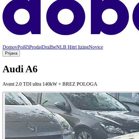
Domov
Poišči
Prodaj
Dražbe
NLB Hitri lizing
Novice
Prijava
Audi A6
Avant 2.0 TDI ultra 140kW + BREZ POLOGA