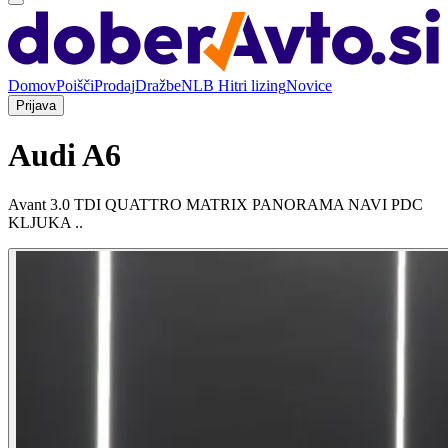
Domov
Poišči
Prodaj
Dražbe
NLB Hitri lizing
Novice
Prijava
Audi A6
Avant 3.0 TDI QUATTRO MATRIX PANORAMA NAVI PDC
KLJUKA ..