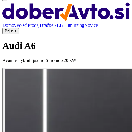
Domov
Poišči
Prodaj
Dražbe
NLB Hitri lizing
Novice
Prijava
Audi A6
Avant e-hybrid quattro S tronic 220 kW