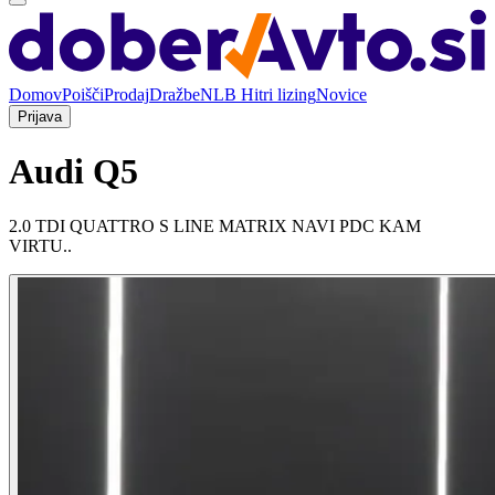
Domov
Poišči
Prodaj
Dražbe
NLB Hitri lizing
Novice
Prijava
Audi Q5
2.0 TDI QUATTRO S LINE MATRIX NAVI PDC KAM
VIRTU..