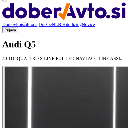
Domov
Poišči
Prodaj
Dražbe
NLB Hitri lizing
Novice
Prijava
Audi Q5
40 TDI QUATTRO S-LINE FUL LED NAVI ACC LINE ASSI..