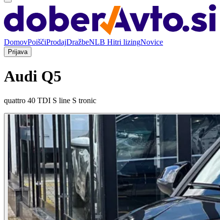
Domov
Poišči
Prodaj
Dražbe
NLB Hitri lizing
Novice
Prijava
Audi Q5
quattro 40 TDI S line S tronic