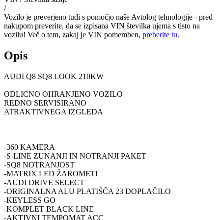
/
Vozilo je preverjeno tudi s pomočjo naše Avtolog tehnologije - pred
nakupom preverite, da se izpisana VIN številka ujema s tisto na
vozilu! Več o tem, zakaj je VIN pomemben,
preberite tu
.
Opis
AUDI Q8 SQ8 LOOK 210KW
ODLICNO OHRANJENO VOZILO
REDNO SERVISIRANO
ATRAKTIVNEGA IZGLEDA
-360 KAMERA
-S-LINE ZUNANJI IN NOTRANJI PAKET
-SQ8 NOTRANJOST
-MATRIX LED ŽAROMETI
-AUDI DRIVE SELECT
-ORIGINALNA ALU PLATIŠČA 23 DOPLAČILO
-KEYLESS GO
-KOMPLET BLACK LINE
-AKTIVNI TEMPOMAT ACC