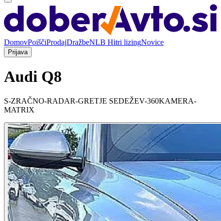
Domov
Poišči
Prodaj
Dražbe
NLB Hitri lizing
Novice
Prijava
Audi Q8
S-ZRAČNO-RADAR-GRETJE SEDEŽEV-360KAMERA-
MATRIX