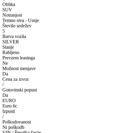
Oblika
SUV
Notranjost
Temno siva - Usnje
Število sedežev
5
Barva vozila
SILVER
Stanje
Rabljeno
Prevzem leasinga
Ne
Možnost menjave
Da
Cena za izvoz
/
Gotovinski popust
Da
EURO
Euro 6c
Izpusti
/
Poškodovanost
Ni poškodb
VIN / Številka šasije