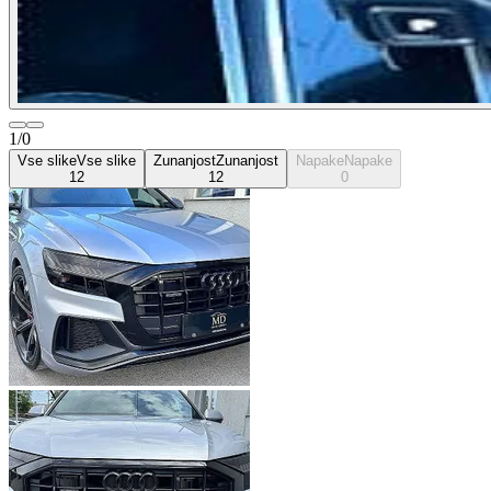
1/0
Vse slike
Vse slike
Zunanjost
Zunanjost
Napake
Napake
12
12
0