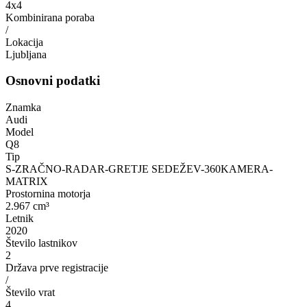
4x4
Kombinirana poraba
/
Lokacija
Ljubljana
Osnovni podatki
Znamka
Audi
Model
Q8
Tip
S-ZRAČNO-RADAR-GRETJE SEDEŽEV-360KAMERA-
MATRIX
Prostornina motorja
2.967 cm³
Letnik
2020
Število lastnikov
2
Država prve registracije
/
Število vrat
4