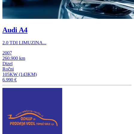
Audi A4
2.0 TDI LIMUZINA...
2007
260.900 km
Dizel
Ročni
105KW (143KM)
6.990 €