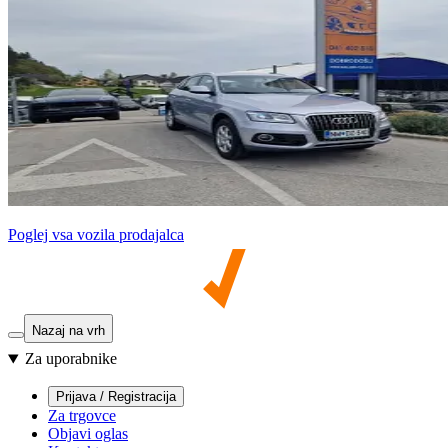
Poglej vsa vozila prodajalca
Nazaj na vrh
Za uporabnike
Prijava / Registracija
Za trgovce
Objavi oglas