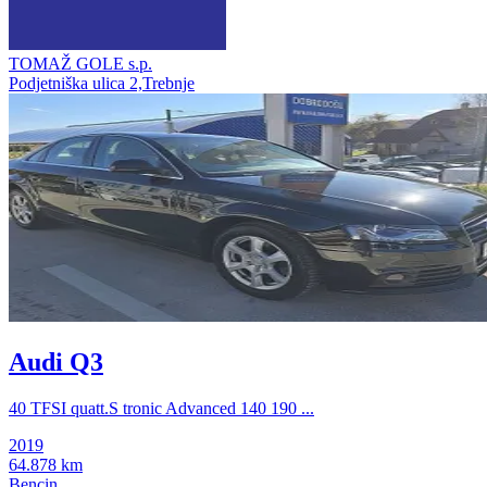
TOMAŽ GOLE s.p.
Podjetniška ulica 2,Trebnje
Audi Q3
40 TFSI quatt.S tronic Advanced 140 190 ...
2019
64.878 km
Bencin