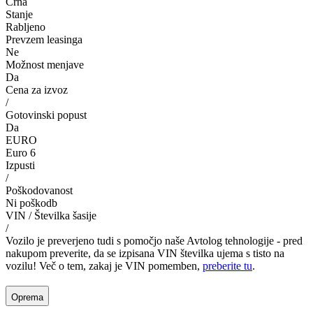
Črna
Stanje
Rabljeno
Prevzem leasinga
Ne
Možnost menjave
Da
Cena za izvoz
/
Gotovinski popust
Da
EURO
Euro 6
Izpusti
/
Poškodovanost
Ni poškodb
VIN / Številka šasije
/
Vozilo je preverjeno tudi s pomočjo naše Avtolog tehnologije - pred
nakupom preverite, da se izpisana VIN številka ujema s tisto na
vozilu! Več o tem, zakaj je VIN pomemben,
preberite tu
.
Oprema