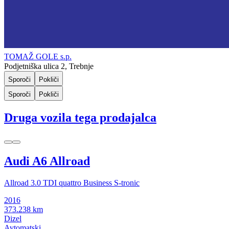
TOMAŽ GOLE s.p.
Podjetniška ulica 2, Trebnje
Sporoči
Pokliči
Sporoči
Pokliči
Druga vozila tega prodajalca
Audi A6 Allroad
Allroad 3.0 TDI quattro Business S-tronic
2016
373.238 km
Dizel
Avtomatski