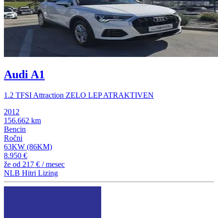
Audi A1
1.2 TFSI Attraction ZELO LEP ATRAKTIVEN
2012
156.662 km
Bencin
Ročni
63KW (86KM)
8.950 €
že od
217 €
/ mesec
NLB Hitri Lizing