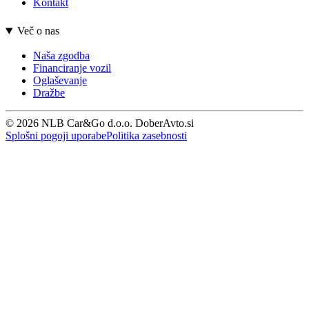
Kontakt
Več o nas
Naša zgodba
Financiranje vozil
Oglaševanje
Dražbe
© 2026 NLB Car&Go d.o.o. DoberAvto.si
Splošni pogoji uporabe
Politika zasebnosti