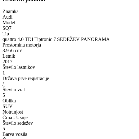
Znamka
Audi
Model
SQ7
Tip
quattro 4.0 TDI Tiptronic 7 SEDEŽEV PANORAMA
Prostornina motorja
3.956 cm³
Letnik
2017
Število lastnikov
1
Država prve registracije
/
Število vrat
5
Oblika
SUV
Notranjost
Črna - Usnje
Število sedežev
5
Barva vozila