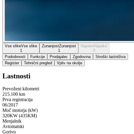
Vse slike
Vse slike
Zunanjost
Zunanjost
Napake
Napake
1
1
0
Podrobnosti
Funkcije
Prodajalec
Zgodovina
Stroški lastništva
Register
Tehnični pregled
Vpliv na okolje
Lastnosti
Prevoženi kilometri
215.100 km
Prva registracija
06/2017
Moč motorja (kW)
320KW (435KM)
Menjalnik
Avtomatski
Gorivo