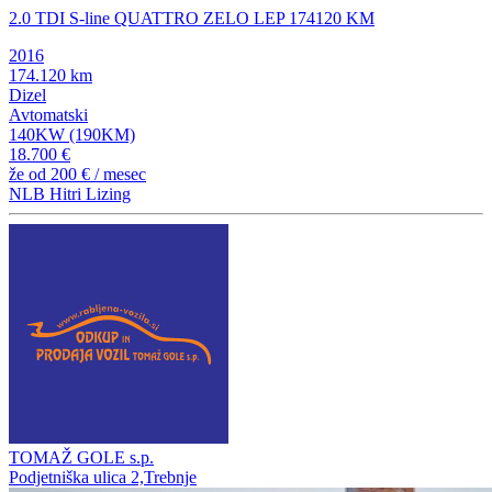
2.0 TDI S-line QUATTRO ZELO LEP 174120 KM
2016
174.120 km
Dizel
Avtomatski
140KW (190KM)
18.700 €
že od
200 €
/ mesec
NLB Hitri Lizing
TOMAŽ GOLE s.p.
Podjetniška ulica 2,Trebnje