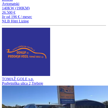
Avtomatski
140KW (190KM)
26.500 €
že od
196 €
/ mesec
NLB Hitri Lizing
TOMAŽ GOLE s.p.
Podjetniška ulica 2,Trebnje