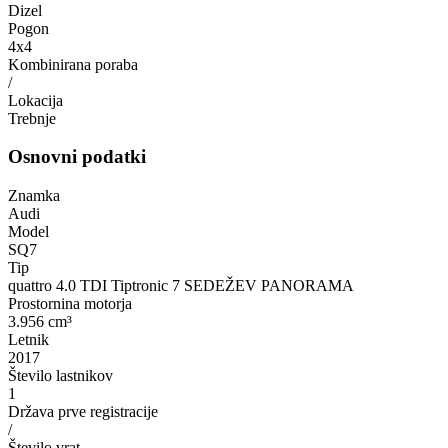
Dizel
Pogon
4x4
Kombinirana poraba
/
Lokacija
Trebnje
Osnovni podatki
Znamka
Audi
Model
SQ7
Tip
quattro 4.0 TDI Tiptronic 7 SEDEŽEV PANORAMA
Prostornina motorja
3.956 cm³
Letnik
2017
Število lastnikov
1
Država prve registracije
/
Število vrat