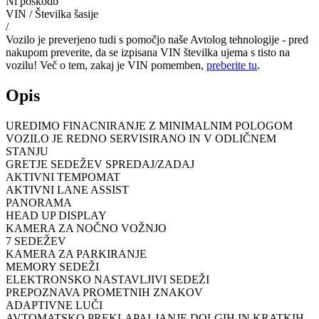
Ni poškodb
VIN / Številka šasije
/
Vozilo je preverjeno tudi s pomočjo naše Avtolog tehnologije - pred
nakupom preverite, da se izpisana VIN številka ujema s tisto na
vozilu! Več o tem, zakaj je VIN pomemben,
preberite tu
.
Opis
UREDIMO FINACNIRANJE Z MINIMALNIM POLOGOM
VOZILO JE REDNO SERVISIRANO IN V ODLIČNEM
STANJU
GRETJE SEDEŽEV SPREDAJ/ZADAJ
AKTIVNI TEMPOMAT
AKTIVNI LANE ASSIST
PANORAMA
HEAD UP DISPLAY
KAMERA ZA NOČNO VOŽNJO
7 SEDEŽEV
KAMERA ZA PARKIRANJE
MEMORY SEDEŽI
ELEKTRONSKO NASTAVLJIVI SEDEŽI
PREPOZNAVA PROMETNIH ZNAKOV
ADAPTIVNE LUČI
AVTOMATSKO PREKLAPALJANJE DOLGIH IN KRATKIH