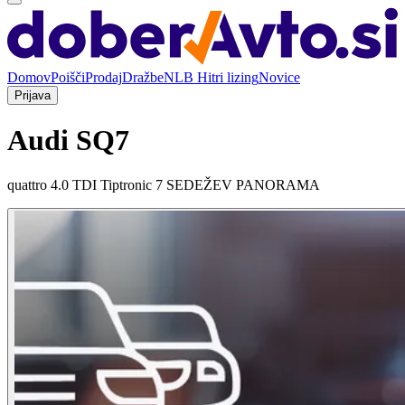
Domov
Poišči
Prodaj
Dražbe
NLB Hitri lizing
Novice
Prijava
Audi SQ7
quattro 4.0 TDI Tiptronic 7 SEDEŽEV PANORAMA