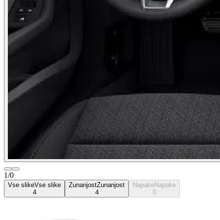
1/0
Vse slike
Vse slike
Zunanjost
Zunanjost
Napake
Napake
4
4
0