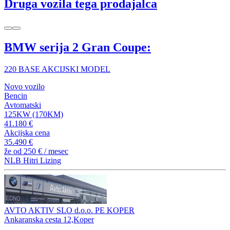
Druga vozila tega prodajalca
BMW serija 2 Gran Coupe:
220 BASE AKCIJSKI MODEL
Novo vozilo
Bencin
Avtomatski
125KW (170KM)
41.180 €
Akcijska cena
35.490 €
že od
250 €
/ mesec
NLB Hitri Lizing
AVTO AKTIV SLO d.o.o. PE KOPER
Ankaranska cesta 12,Koper