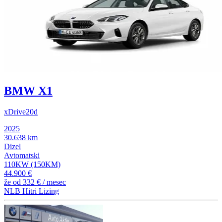
BMW X1
xDrive20d
2025
30.638 km
Dizel
Avtomatski
110KW (150KM)
44.900 €
že od
332 €
/ mesec
NLB Hitri Lizing