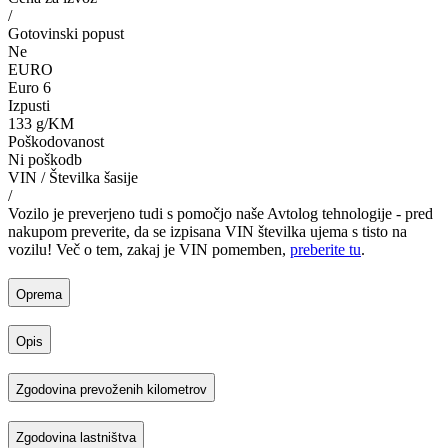
/
Gotovinski popust
Ne
EURO
Euro 6
Izpusti
133 g/KM
Poškodovanost
Ni poškodb
VIN / Številka šasije
/
Vozilo je preverjeno tudi s pomočjo naše Avtolog tehnologije - pred
nakupom preverite, da se izpisana VIN številka ujema s tisto na
vozilu! Več o tem, zakaj je VIN pomemben,
preberite tu
.
Oprema
Opis
Zgodovina prevoženih kilometrov
Zgodovina lastništva