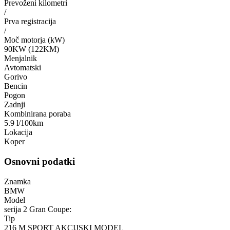
Prevoženi kilometri
/
Prva registracija
/
Moč motorja (kW)
90KW (122KM)
Menjalnik
Avtomatski
Gorivo
Bencin
Pogon
Zadnji
Kombinirana poraba
5.9 l/100km
Lokacija
Koper
Osnovni podatki
Znamka
BMW
Model
serija 2 Gran Coupe:
Tip
216 M SPORT AKCIJSKI MODEL