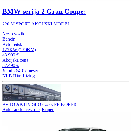
BMW serija 2 Gran Coupe:
220 M SPORT AKCIJSKI MODEL
Novo vozilo
Bencin
Avtomatski
125KW (170KM)
43.909 €
Akcijska cena
37.490 €
že od
264 €
/ mesec
NLB Hitri Lizing
AVTO AKTIV SLO d.o.o. PE KOPER
Ankaranska cesta 12,Koper