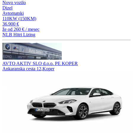
Novo vozilo
Dizel
Avtomatski
110KW (150KM)
36.900 €
že od
260 €
/ mesec
NLB Hitri Lizing
AVTO AKTIV SLO d.o.o. PE KOPER
Ankaranska cesta 12,Koper