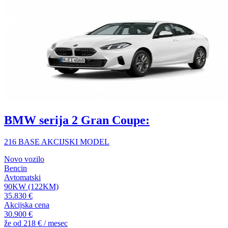
BMW serija 2 Gran Coupe:
216 BASE AKCIJSKI MODEL
Novo vozilo
Bencin
Avtomatski
90KW (122KM)
35.830 €
Akcijska cena
30.900 €
že od
218 €
/ mesec