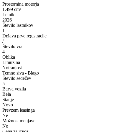
Prostornina motorja
1.499 cm³
Letnik
2026
Število lastnikov
1
Država prve registracije
/
Število vrat
4
Oblika
Limuzina
Notranjost
Temno siva - Blago
Število sedežev
5
Barva vozila
Bela
Stanje
Novo
Prevzem leasinga
Ne
Možnost menjave
Ne
Cena za izvoz