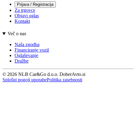
Prijava / Registracija
Za trgovce
Objavi oglas
Kontakt
Več o nas
Naša zgodba
Financiranje vozil
Oglaševanje
Dražbe
© 2026 NLB Car&Go d.o.o. DoberAvto.si
Splošni pogoji uporabe
Politika zasebnosti