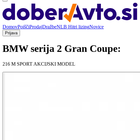
Domov
Poišči
Prodaj
Dražbe
NLB Hitri lizing
Novice
Prijava
BMW serija 2 Gran Coupe:
216 M SPORT AKCIJSKI MODEL