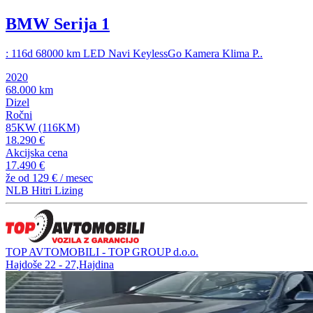
BMW Serija 1
: 116d 68000 km LED Navi KeylessGo Kamera Klima P..
2020
68.000 km
Dizel
Ročni
85KW (116KM)
18.290 €
Akcijska cena
17.490 €
že od
129 €
/ mesec
NLB Hitri Lizing
TOP AVTOMOBILI - TOP GROUP d.o.o.
Hajdoše 22 - 27,Hajdina