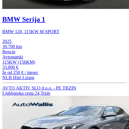
BMW Serija 1
BMW 120, 115KW M SPORT
2025
39.700 km
Bencin
Avtomatski
115KW (156KM)
33.890 €
že od
250 €
/ mesec
NLB Hitri Lizing
AVTO AKTIV SLO d.o.o. - PE TRZIN
Ljubljanska cesta 24,Trzin