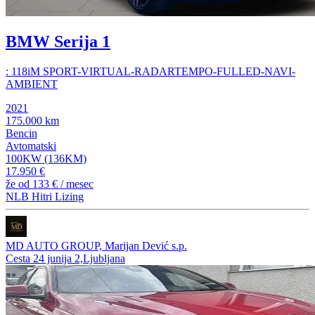
BMW Serija 1
: 118iM SPORT-VIRTUAL-RADARTEMPO-FULLED-NAVI-
AMBIENT
2021
175.000 km
Bencin
Avtomatski
100KW (136KM)
17.950 €
že od
133 €
/ mesec
NLB Hitri Lizing
MD AUTO GROUP, Marijan Dević s.p.
Cesta 24 junija 2,Ljubljana