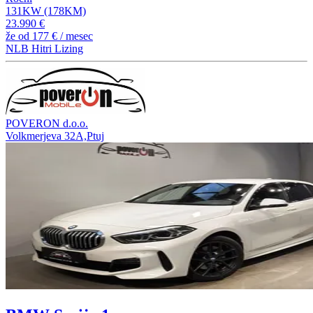
131KW (178KM)
23.990 €
že od
177 €
/ mesec
NLB Hitri Lizing
POVERON d.o.o.
Volkmerjeva 32A,Ptuj