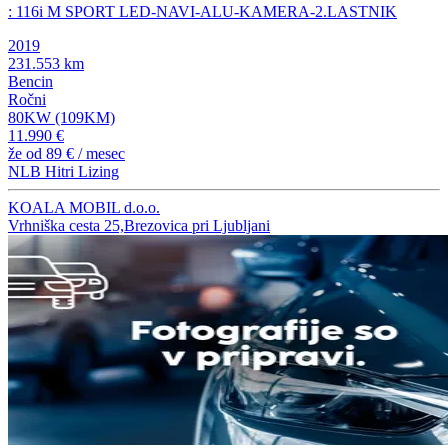
: 116i M SPORT LED-NAVI-ALU-KAMERA-2.LASTNIK
2019
231.553 km
Bencin
Ročni
80KW (109KM)
11.990 €
že od
89 €
/ mesec
NLB Hitri Lizing
KOALA MOBIL d.o.o.
Vrhniška cesta 25,Brezovica pri Ljubljani