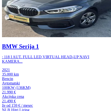
BMW Serija 1
: 118 I AUT. FULL LED VIRTUAL HEAD-UP NAVI
KAMERA...
2021
35.000 km
Bencin
Avtomatski
100KW (136KM)
21.990 €
Akcijska cena
21.490 €
že od
159 €
/ mesec
NLB Hitri Lizing