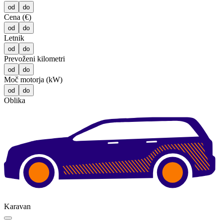
od
do
Cena (€)
od
do
Letnik
od
do
Prevoženi kilometri
od
do
Moč motorja (kW)
od
do
Oblika
Karavan