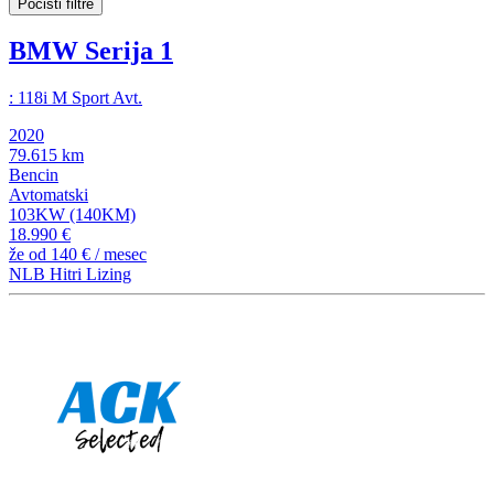
Počisti filtre
BMW Serija 1
: 118i M Sport Avt.
2020
79.615 km
Bencin
Avtomatski
103KW (140KM)
18.990 €
že od
140 €
/ mesec
NLB Hitri Lizing