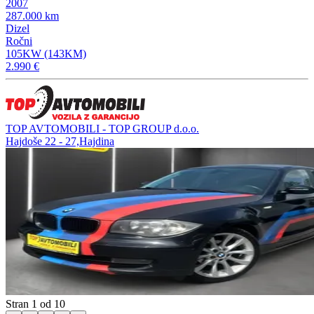
2007
287.000 km
Dizel
Ročni
105KW (143KM)
2.990 €
TOP AVTOMOBILI - TOP GROUP d.o.o.
Hajdoše 22 - 27,Hajdina
Stran 1 od 10