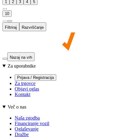
1
2
3
4
5
…
10
Filtriraj
Razvrščanje
Nazaj na vrh
Za uporabnike
Prijava / Registracija
Za trgovce
Objavi oglas
Kontakt
Več o nas
Naša zgodba
Financiranje vozil
Oglaševanje
Dražbe