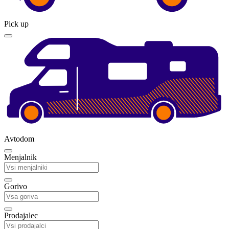
Pick up
Avtodom
Menjalnik
Gorivo
Prodajalec