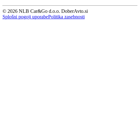
© 2026 NLB Car&Go d.o.o. DoberAvto.si
Splošni pogoji uporabe
Politika zasebnosti