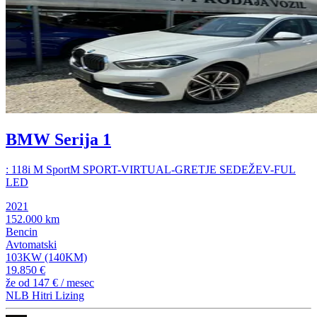
BMW Serija 1
: 118i M SportM SPORT-VIRTUAL-GRETJE SEDEŽEV-FUL
LED
2021
152.000 km
Bencin
Avtomatski
103KW (140KM)
19.850 €
že od
147 €
/ mesec
NLB Hitri Lizing