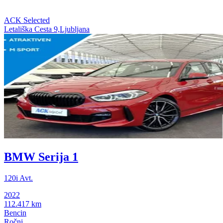
ACK Selected
Letališka Cesta 9,Ljubljana
BMW Serija 1
120i Avt.
2022
112.417 km
Bencin
Ročni