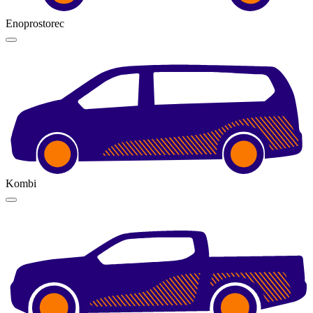
Enoprostorec
Kombi