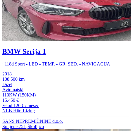
BMW Serija 1
: 118d Sport - LED - TEMP. - GR. SED. - NAVIGACIJA
2018
108.500 km
Dizel
Avtomatski
110KW (150KM)
15.450 €
že od
126 €
/ mesec
NLB Hitri Lizing
SANS NEPREMIČNINE d.o.o.
Smrjene 75L,Škofljica