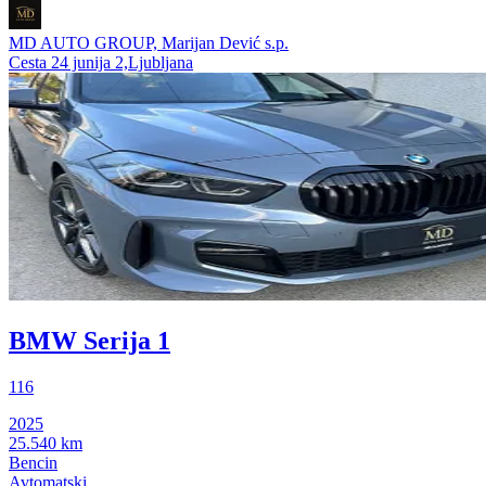
MD AUTO GROUP, Marijan Dević s.p.
Cesta 24 junija 2,Ljubljana
BMW Serija 1
116
2025
25.540 km
Bencin
Avtomatski