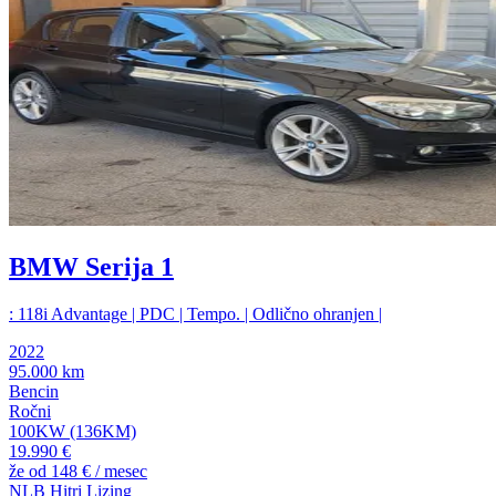
BMW Serija 1
: 118i Advantage | PDC | Tempo. | Odlično ohranjen |
2022
95.000 km
Bencin
Ročni
100KW (136KM)
19.990 €
že od
148 €
/ mesec
NLB Hitri Lizing