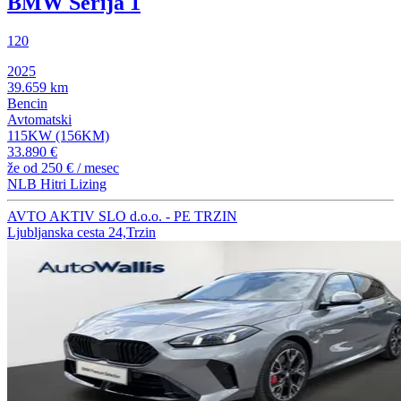
BMW Serija 1
120
2025
39.659 km
Bencin
Avtomatski
115KW (156KM)
33.890 €
že od
250 €
/ mesec
NLB Hitri Lizing
AVTO AKTIV SLO d.o.o. - PE TRZIN
Ljubljanska cesta 24,Trzin