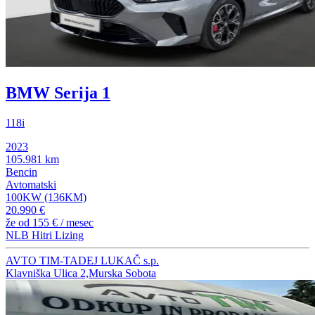
BMW Serija 1
118i
2023
105.981 km
Bencin
Avtomatski
100KW (136KM)
20.990 €
že od
155 €
/ mesec
NLB Hitri Lizing
AVTO TIM-TADEJ LUKAČ s.p.
Klavniška Ulica 2,Murska Sobota