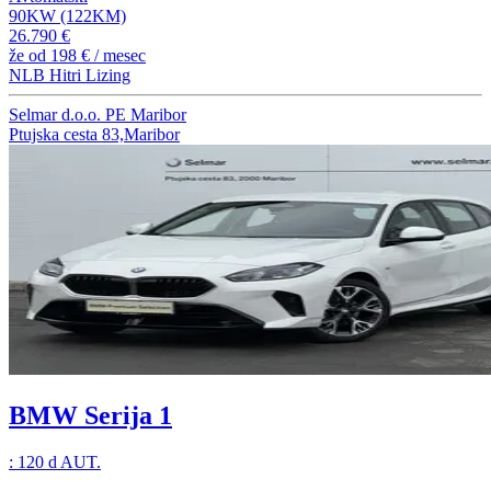
90KW (122KM)
26.790 €
že od
198 €
/ mesec
NLB Hitri Lizing
Selmar d.o.o. PE Maribor
Ptujska cesta 83,Maribor
BMW Serija 1
: 120 d AUT.