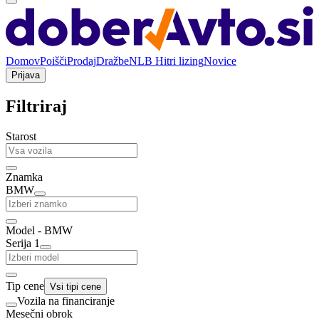
Domov
Poišči
Prodaj
Dražbe
NLB Hitri lizing
Novice
Prijava
Filtriraj
Starost
Znamka
BMW
Model - BMW
Serija 1
Tip cene
Vsi tipi cene
Vozila na financiranje
Mesečni obrok