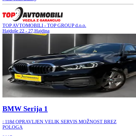
TOP AVTOMOBILI - TOP GROUP d.o.o.
Hajdoše 22 - 27,Hajdina
BMW Serija 1
: 118d OPRAVLJEN VELIK SERVIS MOŽNOST BREZ
POLOGA