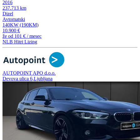
2016
237.713 km
Dizel
Avtomatski
140KW (190KM)
10.900 €
že od
101 €
/ mesec
NLB Hitri Lizing
AUTOPOINT APO d.o.o.
Devova ulica 6,Ljubljana